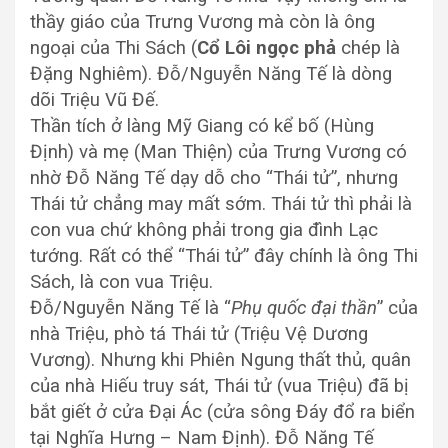
thầy giáo của Trưng Vương mà còn là ông
ngoại của Thi Sách (
Cổ Lôi ngọc phả
chép là
Đặng Nghiêm). Đỗ/Nguyễn Năng Tế là dòng
dõi Triệu Vũ Đế.
Thần tích ở làng Mỹ Giang có kể bố (Hùng
Định) và mẹ (Man Thiện) của Trưng Vương có
nhờ Đỗ Năng Tế dạy dỗ cho “Thái tử”, nhưng
Thái tử chẳng may mất sớm. Thái tử thì phải là
con vua chứ không phải trong gia đình Lạc
tướng. Rất có thể “Thái tử” đây chính là ông Thi
Sách, là con vua Triệu.
Đỗ/Nguyễn Năng Tế là “
Phụ quốc đại thần
” của
nhà Triệu, phò tá Thái tử (Triệu Vệ Dương
Vương). Nhưng khi Phiên Ngung thất thủ, quân
của nhà Hiếu truy sát, Thái tử (vua Triệu) đã bị
bắt giết ở cửa Đại Ác (cửa sông Đáy đổ ra biển
tại Nghĩa Hưng – Nam Định). Đỗ Năng Tế