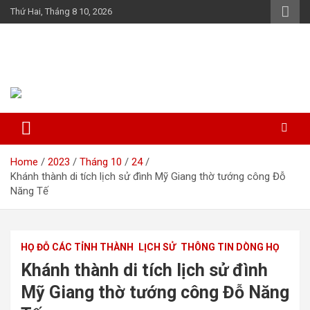
Skip
Thứ Hai, Tháng 8 10, 2026
to
content
Họ Đỗ (Đậu) Việt Nam
The Do families of Vietnam "Kết nối dòng họ"
Home
2023
Tháng 10
24
Khánh thành di tích lịch sử đình Mỹ Giang thờ tướng công Đỗ
Năng Tế
HỌ ĐỖ CÁC TỈNH THÀNH
LỊCH SỬ
THÔNG TIN DÒNG HỌ
Khánh thành di tích lịch sử đình
Mỹ Giang thờ tướng công Đỗ Năng