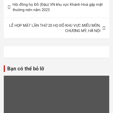
Điều
Hội đồng họ Đỗ (Đậu) VN khu vực Khánh Hoà gặp mặt
hướng
thường niên năm 2023
bài
viết
LỄ HỌP MẶT LẦN THỨ 20 HỌ ĐỖ KHU VỰC MIẾU MÔN,
CHƯƠNG MỸ, HÀ NỘI
Bạn có thể bỏ lỡ