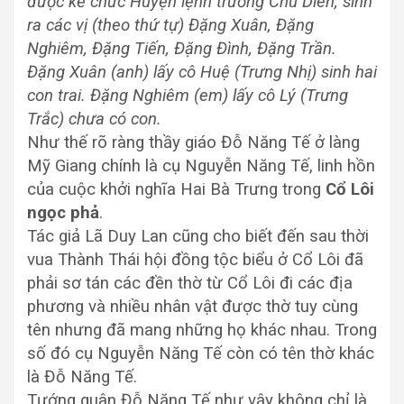
được kế chức Huyện lệnh trưởng Chu Diên, sinh
ra các vị (theo thứ tự) Đặng Xuân, Đặng
Nghiêm, Đặng Tiến, Đặng Đình, Đặng Trần.
Đặng Xuân (anh) lấy cô Huệ (Trưng Nhị) sinh hai
con trai. Đặng Nghiêm (em) lấy cô Lý (Trưng
Trắc) chưa có con.
Như thế rõ ràng thầy giáo Đỗ Năng Tế ở làng
Mỹ Giang chính là cụ Nguyễn Năng Tế, linh hồn
của cuộc khởi nghĩa Hai Bà Trưng trong
Cổ Lôi
ngọc phả
.
Tác giả Lã Duy Lan cũng cho biết đến sau thời
vua Thành Thái hội đồng tộc biểu ở Cổ Lôi đã
phải sơ tán các đền thờ từ Cổ Lôi đi các địa
phương và nhiều nhân vật được thờ tuy cùng
tên nhưng đã mang những họ khác nhau. Trong
số đó cụ Nguyễn Năng Tế còn có tên thờ khác
là Đỗ Năng Tế.
Tướng quân Đỗ Năng Tế như vậy không chỉ là