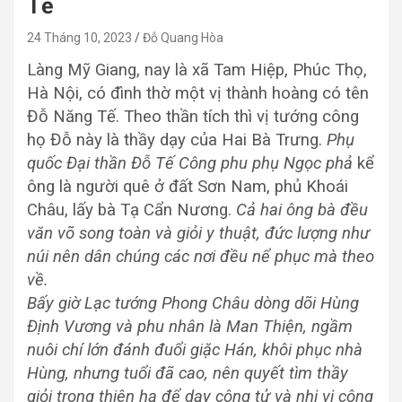
Tế
24 Tháng 10, 2023
Đỗ Quang Hòa
Làng Mỹ Giang, nay là xã Tam Hiệp, Phúc Thọ,
Hà Nội, có đình thờ một vị thành hoàng có tên
Đỗ Năng Tế. Theo thần tích thì vị tướng công
họ Đỗ này là thầy dạy của Hai Bà Trưng.
Phụ
quốc Đại thần Đỗ Tế Công phu phụ Ngọc phả
kể
ông là người quê ở đất Sơn Nam, phủ Khoái
Châu, lấy bà Tạ Cẩn Nương.
Cả hai ông bà đều
văn võ song toàn và giỏi y thuật, đức lượng như
núi nên dân chúng các nơi đều nể phục mà theo
về.
Bấy giờ Lạc tướng Phong Châu dòng dõi Hùng
Định Vương và phu nhân là Man Thiện, ngầm
nuôi chí lớn đánh đuổi giặc Hán, khôi phục nhà
Hùng, nhưng tuổi đã cao, nên quyết tìm thầy
giỏi trong thiên hạ để dạy công tử và nhị vị công