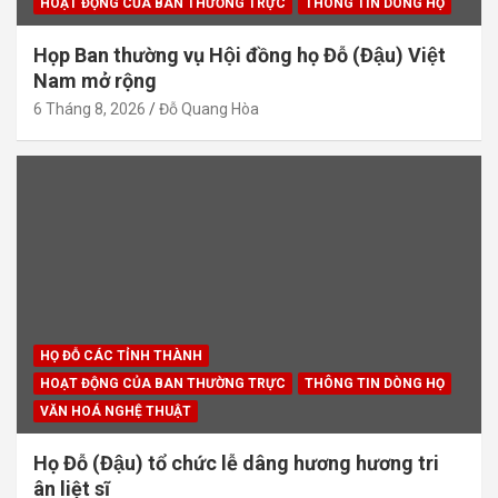
HOẠT ĐỘNG CỦA BAN THƯỜNG TRỰC
THÔNG TIN DÒNG HỌ
Họp Ban thường vụ Hội đồng họ Đỗ (Đậu) Việt
Nam mở rộng
6 Tháng 8, 2026
Đỗ Quang Hòa
HỌ ĐỖ CÁC TỈNH THÀNH
HOẠT ĐỘNG CỦA BAN THƯỜNG TRỰC
THÔNG TIN DÒNG HỌ
VĂN HOÁ NGHỆ THUẬT
Họ Đỗ (Đậu) tổ chức lễ dâng hương hương tri
ân liệt sĩ