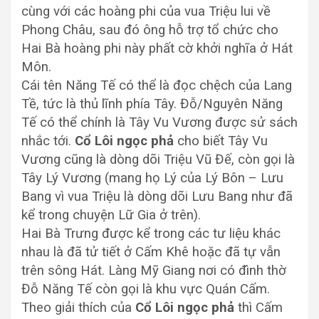
cùng với các hoàng phi của vua Triệu lui về
Phong Châu, sau đó ông hỗ trợ tổ chức cho
Hai Bà hoàng phi này phất cờ khởi nghĩa ở Hát
Môn.
Cái tên Năng Tế có thể là đọc chệch của Lang
Tề, tức là thủ lĩnh phía Tây. Đỗ/Nguyên Năng
Tế có thể chính là Tây Vu Vương được sử sách
nhắc tới.
Cổ Lôi ngọc phả
cho biết Tây Vu
Vương cũng là dòng dõi Triệu Vũ Đế, còn gọi là
Tây Lý Vương (mang họ Lý của Lý Bôn – Lưu
Bang vì vua Triệu là dòng dõi Lưu Bang như đã
kể trong chuyện Lữ Gia ở trên).
Hai Bà Trưng được kể trong các tư liệu khác
nhau là đã tử tiết ở Cấm Khê hoặc đã tự vẫn
trên sông Hát. Làng Mỹ Giang nơi có đình thờ
Đỗ Năng Tế còn gọi là khu vực Quán Cấm.
Theo giải thích của
Cổ Lôi ngọc phả
thì Cấm