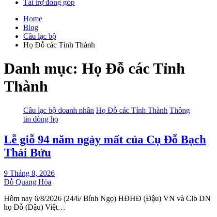
Tài trợ đóng góp
Home
Blog
Câu lạc bộ
Họ Đỗ các Tỉnh Thành
Danh mục:
Họ Đỗ các Tỉnh
Thành
Câu lạc bộ doanh nhân
Họ Đỗ các Tỉnh Thành
Thông
tin dòng họ
Lễ giỗ 94 năm ngày mất của Cụ Đỗ Bạch
Thái Bửu
9 Tháng 8, 2026
Đỗ Quang Hòa
Hôm nay 6/8/2026 (24/6/ Bính Ngọ) HĐHĐ (Đậu) VN và Clb DN
họ Đỗ (Đậu) Việt…