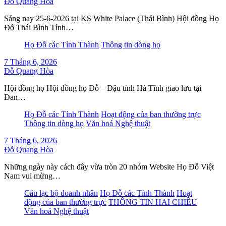
Đỗ Quang Hòa
Sáng nay 25-6-2026 tại KS White Palace (Thái Bình) Hội đồng Họ
Đỗ Thái Bình Tỉnh…
Họ Đỗ các Tỉnh Thành
Thông tin dòng họ
7 Tháng 6, 2026
Đỗ Quang Hòa
Hội đồng họ Hội đồng họ Đỗ – Đậu tỉnh Hà Tĩnh giao lưu tại
Đan…
Họ Đỗ các Tỉnh Thành
Hoạt động của ban thường trực
Thông tin dòng họ
Văn hoá Nghệ thuật
7 Tháng 6, 2026
Đỗ Quang Hòa
Những ngày này cách đây vừa tròn 20 nhóm Website Họ Đỗ Việt
Nam vui mừng…
Câu lạc bộ doanh nhân
Họ Đỗ các Tỉnh Thành
Hoạt
động của ban thường trực
THÔNG TIN HAI CHIỀU
Văn hoá Nghệ thuật