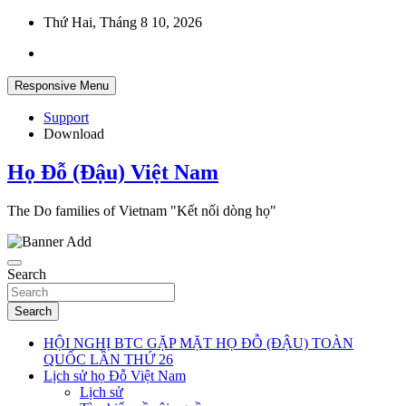
Skip
Thứ Hai, Tháng 8 10, 2026
to
content
Responsive Menu
Support
Download
Họ Đỗ (Đậu) Việt Nam
The Do families of Vietnam "Kết nối dòng họ"
Search
Search
HỘI NGHỊ BTC GẶP MẶT HỌ ĐỖ (ĐẬU) TOÀN
QUỐC LẦN THỨ 26
Lịch sử họ Đỗ Việt Nam
Lịch sử