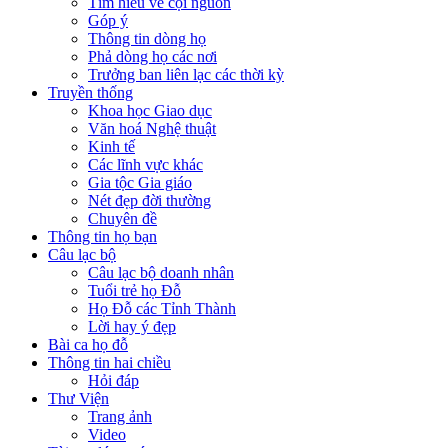
Tìm hiểu về cội nguồn
Góp ý
Thông tin dòng họ
Phả dòng họ các nơi
Trưởng ban liên lạc các thời kỳ
Truyền thống
Khoa học Giao dục
Văn hoá Nghệ thuật
Kinh tế
Các lĩnh vực khác
Gia tộc Gia giáo
Nét đẹp đời thường
Chuyên đề
Thông tin họ bạn
Câu lạc bộ
Câu lạc bộ doanh nhân
Tuổi trẻ họ Đỗ
Họ Đỗ các Tỉnh Thành
Lời hay ý đẹp
Bài ca họ đỗ
Thông tin hai chiều
Hỏi đáp
Thư Viện
Trang ảnh
Video