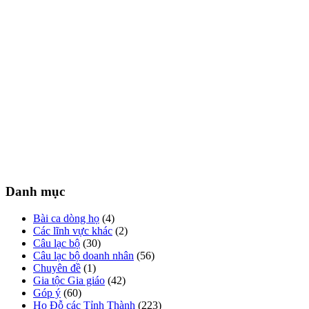
Danh mục
Bài ca dòng họ
(4)
Các lĩnh vực khác
(2)
Câu lạc bộ
(30)
Câu lạc bộ doanh nhân
(56)
Chuyên đề
(1)
Gia tộc Gia giáo
(42)
Góp ý
(60)
Họ Đỗ các Tỉnh Thành
(223)