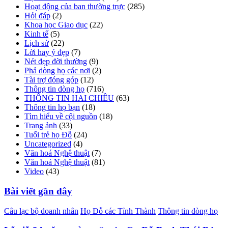
Hoạt động của ban thường trực
(285)
Hỏi đáp
(2)
Khoa học Giao dục
(22)
Kinh tế
(5)
Lịch sử
(22)
Lời hay ý đẹp
(7)
Nét đẹp đời thường
(9)
Phả dòng họ các nơi
(2)
Tài trợ đóng góp
(12)
Thông tin dòng họ
(716)
THÔNG TIN HAI CHIỀU
(63)
Thông tin họ bạn
(18)
Tìm hiểu về cội nguồn
(18)
Trang ảnh
(33)
Tuổi trẻ họ Đỗ
(24)
Uncategorized
(4)
Văn hoá Nghệ thuật
(7)
Văn hoá Nghệ thuật
(81)
Video
(43)
Bài viết gần đây
Câu lạc bộ doanh nhân
Họ Đỗ các Tỉnh Thành
Thông tin dòng họ