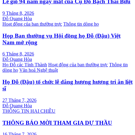
Lễ giỗ 94 năm ngày mất của Cụ Đỗ Bạch Thái Bửu
9 Tháng 8, 2026
Đỗ Quang Hòa
Hoạt động của ban thường trực
Thông tin dòng họ
Họp Ban thường vụ Hội đồng họ Đỗ (Đậu) Việt
Nam mở rộng
6 Tháng 8, 2026
Đỗ Quang Hòa
Họ Đỗ các Tỉnh Thành
Hoạt động của ban thường trực
Thông tin
dòng họ
Văn hoá Nghệ thuật
Họ Đỗ (Đậu) tổ chức lễ dâng hương hương tri ân liệt
sĩ
27 Tháng 7, 2026
Đỗ Quang Hòa
THÔNG TIN HAI CHIỀU
THÔNG BÁO MỜI THAM GIA DỰ THẦU
16 Tháng 7, 2026