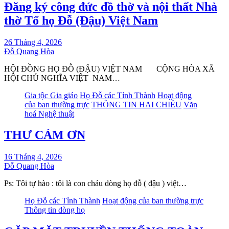
Đăng ký công đức đồ thờ và nội thất Nhà
thờ Tổ họ Đỗ (Đậu) Việt Nam
26 Tháng 4, 2026
Đỗ Quang Hòa
HỘI ĐỒNG HỌ ĐỖ (ĐẬU) VIỆT NAM CỘNG HÒA XÃ
HỘI CHỦ NGHĨA VIỆT NAM…
Gia tộc Gia giáo
Họ Đỗ các Tỉnh Thành
Hoạt động
của ban thường trực
THÔNG TIN HAI CHIỀU
Văn
hoá Nghệ thuật
THƯ CÁM ƠN
16 Tháng 4, 2026
Đỗ Quang Hòa
Ps: Tôi tự hào : tôi là con cháu dòng họ đỗ ( đậu ) việt…
Họ Đỗ các Tỉnh Thành
Hoạt động của ban thường trực
Thông tin dòng họ