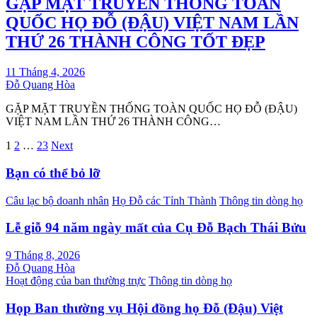
GẶP MẶT TRUYỀN THỐNG TOÀN
QUỐC HỌ ĐỖ (ĐẬU) VIỆT NAM LẦN
THỨ 26 THÀNH CÔNG TỐT ĐẸP
11 Tháng 4, 2026
Đỗ Quang Hòa
GẶP MẶT TRUYỀN THỐNG TOÀN QUỐC HỌ ĐỖ (ĐẬU)
VIỆT NAM LẦN THỨ 26 THÀNH CÔNG…
Phân
1
2
…
23
Next
trang
Bạn có thể bỏ lỡ
bài
Câu lạc bộ doanh nhân
Họ Đỗ các Tỉnh Thành
Thông tin dòng họ
viết
Lễ giỗ 94 năm ngày mất của Cụ Đỗ Bạch Thái Bửu
9 Tháng 8, 2026
Đỗ Quang Hòa
Hoạt động của ban thường trực
Thông tin dòng họ
Họp Ban thường vụ Hội đồng họ Đỗ (Đậu) Việt