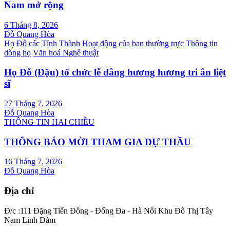
Nam mở rộng
6 Tháng 8, 2026
Đỗ Quang Hòa
Họ Đỗ các Tỉnh Thành
Hoạt động của ban thường trực
Thông tin
dòng họ
Văn hoá Nghệ thuật
Họ Đỗ (Đậu) tổ chức lễ dâng hương hương tri ân liệt
sĩ
27 Tháng 7, 2026
Đỗ Quang Hòa
THÔNG TIN HAI CHIỀU
THÔNG BÁO MỜI THAM GIA DỰ THẦU
16 Tháng 7, 2026
Đỗ Quang Hòa
Địa chỉ
Đ/c :111 Đặng Tiến Đông - Đống Đa - Hà Nôi Khu Đô Thị Tây
Nam Linh Đàm