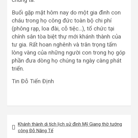
chúng ta.
Buổi gặp mặt hôm nay do một gia đình con
cháu trong họ công đức toàn bộ chi phí
(phông rạp, loa đài, cỗ tiệc…), tổ chức tại
chính sân tòa biệt thự mới khánh thành của
tư gia. Rất hoan nghênh và trân trọng tấm
lòng vàng của những người con trong họ góp
phần đưa dòng họ chúng ta ngày càng phát
triển.
Tin Đỗ Tiến Định
Điều
Khánh thành di tích lịch sử đình Mỹ Giang thờ tướng
hướng
công Đỗ Năng Tế