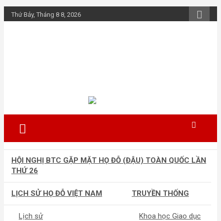
Skip
Thứ Bảy, Tháng 8 8, 2026
to
content
Họ Đỗ (Đậu) Việt
Nam
The Do families of Vietnam "Kết nối
dòng họ"
HỘI NGHỊ BTC GẶP MẶT HỌ ĐỖ (ĐẬU) TOÀN QUỐC LẦN
THỨ 26
LỊCH SỬ HỌ ĐỖ VIỆT NAM
TRUYỀN THỐNG
Lịch sử
Khoa học Giao dục