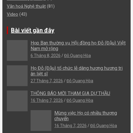
Văn hoá Nghệ thuật
(81)
Video
(43)
Bài viết gần đây
Họp Ban thường vụ Hội đồng họ Đỗ (Đậu) Việt
Nam mở rộng
6 Tháng 8, 2026
Đỗ Quang Hòa
Họ Đỗ (Đậu) tổ chức lễ dâng hương hương tri
ân liệt sĩ
27 Tháng 7, 2026
Đỗ Quang Hòa
THÔNG BÁO MỜI THAM GIA DỰ THẦU
16 Tháng 7, 2026
Đỗ Quang Hòa
Mừng việc Họ có nhiều thượng
chuyển
16 Tháng 7, 2026
Đỗ Quang Hòa