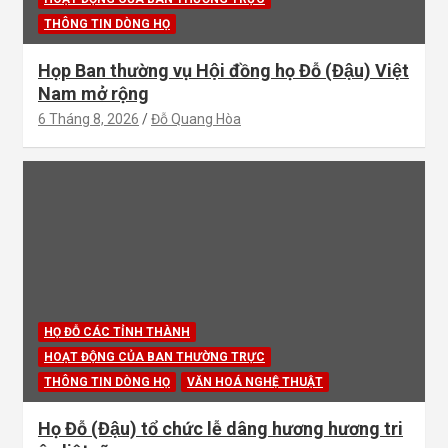
THÔNG TIN DÒNG HỌ
Họp Ban thường vụ Hội đồng họ Đỗ (Đậu) Việt
Nam mở rộng
6 Tháng 8, 2026
Đỗ Quang Hòa
HỌ ĐỖ CÁC TỈNH THÀNH
HOẠT ĐỘNG CỦA BAN THƯỜNG TRỰC
THÔNG TIN DÒNG HỌ
VĂN HOÁ NGHỆ THUẬT
Họ Đỗ (Đậu) tổ chức lễ dâng hương hương tri