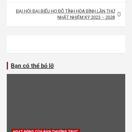
bài
viết
ĐẠI HỘI ĐẠI BIỂU HỌ ĐỖ TỈNH HÒA BÌNH LẦN THỨ
NHẤT NHIỆM KỲ 2023 – 2028
Bạn có thể bỏ lỡ
HOẠT ĐỘNG CỦA BAN THƯỜNG TRỰC