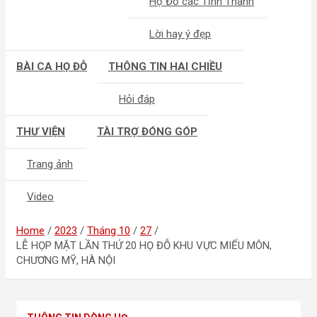
Họ Đỗ các Tỉnh Thành
Lời hay ý đẹp
BÀI CA HỌ ĐỖ
THÔNG TIN HAI CHIỀU
Hỏi đáp
THƯ VIỆN
TÀI TRỢ ĐÓNG GÓP
Trang ảnh
Video
Home
2023
Tháng 10
27
LỄ HỌP MẶT LẦN THỨ 20 HỌ ĐỖ KHU VỰC MIẾU MÔN,
CHƯƠNG MỸ, HÀ NỘI