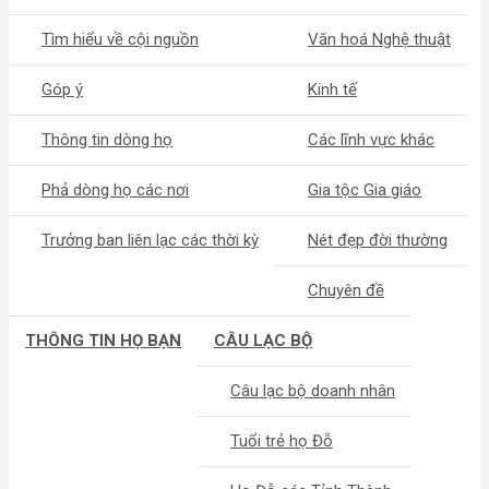
Tìm hiểu về cội nguồn
Văn hoá Nghệ thuật
Góp ý
Kinh tế
Thông tin dòng họ
Các lĩnh vực khác
Phả dòng họ các nơi
Gia tộc Gia giáo
Trưởng ban liên lạc các thời kỳ
Nét đẹp đời thường
Chuyên đề
THÔNG TIN HỌ BẠN
CÂU LẠC BỘ
Câu lạc bộ doanh nhân
Tuổi trẻ họ Đỗ