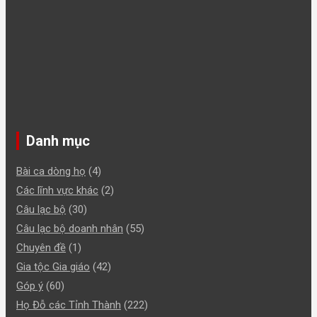
Danh mục
Bài ca dòng họ
(4)
Các lĩnh vực khác
(2)
Câu lạc bộ
(30)
Câu lạc bộ doanh nhân
(55)
Chuyên đề
(1)
Gia tộc Gia giáo
(42)
Góp ý
(60)
Họ Đỗ các Tỉnh Thành
(222)