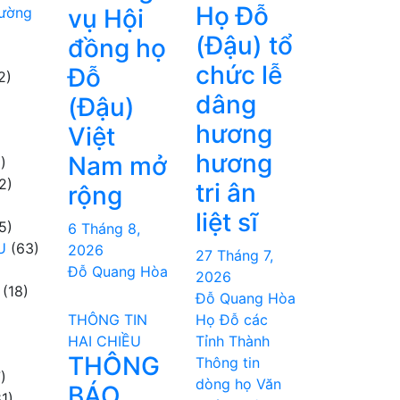
Họ Đỗ
hường
vụ Hội
(Đậu) tổ
đồng họ
chức lễ
Đỗ
2)
dâng
(Đậu)
hương
Việt
hương
Nam mở
)
2)
tri ân
rộng
liệt sĩ
5)
6 Tháng 8,
U
(63)
2026
27 Tháng 7,
Đỗ Quang Hòa
2026
(18)
Đỗ Quang Hòa
THÔNG TIN
Họ Đỗ các
HAI CHIỀU
Tỉnh Thành
THÔNG
Thông tin
)
dòng họ
Văn
BÁO
1)