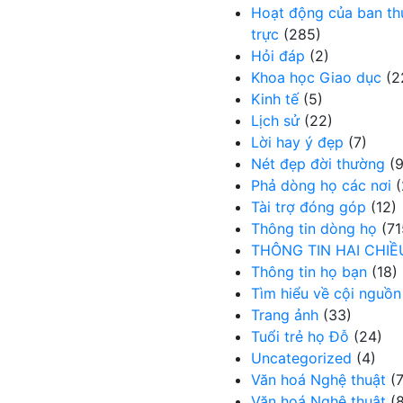
Hoạt động của ban t
trực
(285)
Hỏi đáp
(2)
Khoa học Giao dục
(2
Kinh tế
(5)
Lịch sử
(22)
Lời hay ý đẹp
(7)
Nét đẹp đời thường
(9
Phả dòng họ các nơi
(
Tài trợ đóng góp
(12)
Thông tin dòng họ
(71
THÔNG TIN HAI CHIỀ
Thông tin họ bạn
(18)
Tìm hiểu về cội nguồn
Trang ảnh
(33)
Tuổi trẻ họ Đỗ
(24)
Uncategorized
(4)
Văn hoá Nghệ thuật
(7
Văn hoá Nghệ thuật
(8