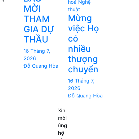
hoá Nghệ
MỜI
thuật
Mừng
THAM
việc Họ
GIA DỰ
có
THẦU
nhiều
16 Tháng 7,
thượng
2026
Đỗ Quang Hòa
chuyển
16 Tháng 7,
2026
Đỗ Quang Hòa
Xin
mời
ủ
ng
hộ