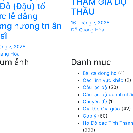
THAM GIA DỰ
Đỗ (Đậu) tổ
THẦU
́c lễ dâng
16 Tháng 7, 2026
ng hương tri ân
Đỗ Quang Hòa
 sĩ
áng 7, 2026
uang Hòa
bum ảnh
Danh mục
Bài ca dòng họ
(4)
Các lĩnh vực khác
(2)
Câu lạc bộ
(30)
Câu lạc bộ doanh nhâ
Chuyên đề
(1)
Gia tộc Gia giáo
(42)
Góp ý
(60)
Họ Đỗ các Tỉnh Thành
(222)