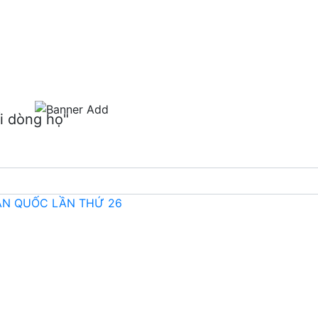
m
i dòng họ"
OÀN QUỐC LẦN THỨ 26