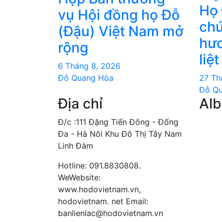
Họ 
vụ Hội đồng họ Đỗ
chư
(Đậu) Việt Nam mở
hươ
rộng
liệt
6 Tháng 8, 2026
Đỗ Quang Hòa
27 Th
Đỗ Q
Địa chỉ
Al
Đ/c :111 Đặng Tiến Đông - Đống
Đa - Hà Nôi Khu Đô Thị Tây Nam
Linh Đàm
Hotline: 091.8830808.
WeWebsite:
www.hodovietnam.vn,
hodovietnam. net Email:
banlienlac@hodovietnam.vn