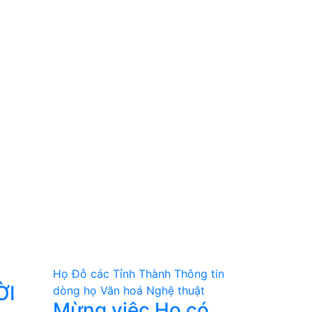
Họ Đỗ các Tỉnh Thành
Thông tin
ỜI
dòng họ
Văn hoá Nghệ thuật
Mừng việc Họ có