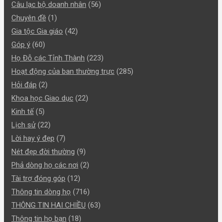
Câu lạc bộ doanh nhân
(56)
Chuyên đề
(1)
Gia tộc Gia giáo
(42)
Góp ý
(60)
Họ Đỗ các Tỉnh Thành
(223)
Hoạt động của ban thường trực
(285)
Hỏi đáp
(2)
Khoa học Giao dục
(22)
Kinh tế
(5)
Lịch sử
(22)
Lời hay ý đẹp
(7)
Nét đẹp đời thường
(9)
Phả dòng họ các nơi
(2)
Tài trợ đóng góp
(12)
Thông tin dòng họ
(716)
THÔNG TIN HAI CHIỀU
(63)
Thông tin họ bạn
(18)