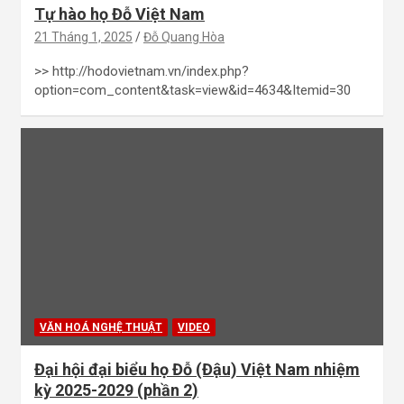
Tự hào họ Đỗ Việt Nam
21 Tháng 1, 2025
Đỗ Quang Hòa
>> http://hodovietnam.vn/index.php?
option=com_content&task=view&id=4634&Itemid=30
VĂN HOÁ NGHỆ THUẬT
VIDEO
Đại hội đại biểu họ Đỗ (Đậu) Việt Nam nhiệm
kỳ 2025-2029 (phần 2)