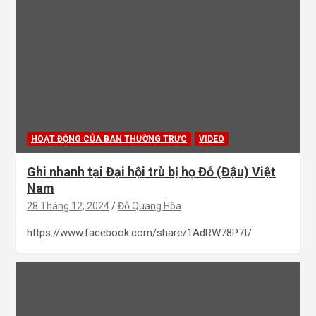
HOẠT ĐỘNG CỦA BAN THƯỜNG TRỰC
VIDEO
Ghi nhanh tại Đại hội trù bị họ Đỗ (Đậu) Việt
Nam
28 Tháng 12, 2024
Đỗ Quang Hòa
https://www.facebook.com/share/1AdRW78P7t/