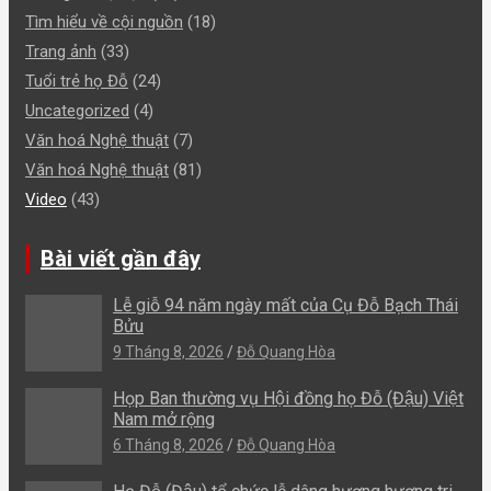
Tìm hiểu về cội nguồn
(18)
Trang ảnh
(33)
Tuổi trẻ họ Đỗ
(24)
Uncategorized
(4)
Văn hoá Nghệ thuật
(7)
Văn hoá Nghệ thuật
(81)
Video
(43)
Bài viết gần đây
Lễ giỗ 94 năm ngày mất của Cụ Đỗ Bạch Thái
Bửu
9 Tháng 8, 2026
Đỗ Quang Hòa
Họp Ban thường vụ Hội đồng họ Đỗ (Đậu) Việt
Nam mở rộng
6 Tháng 8, 2026
Đỗ Quang Hòa