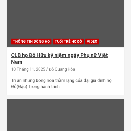
THÔNG TIN DÒNG HỌ
TUỔI TRẺ HỌ ĐỖ
VIDEO
CLB họ Đỗ Hữu kỷ niệm ngày Phụ nữ Việt
Nam
10 Tháng 11, 2025
Đỗ Quang Hòa
Tri ân những bông hoa thầm lặng của đại gia đình họ
Đỗ(Đậu) Trong hành trình…