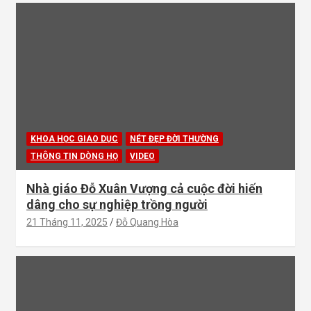
KHOA HỌC GIAO DỤC
NÉT ĐẸP ĐỜI THƯỜNG
THÔNG TIN DÒNG HỌ
VIDEO
Nhà giáo Đỗ Xuân Vượng cả cuộc đời hiến
dâng cho sự nghiệp trồng người
21 Tháng 11, 2025
Đỗ Quang Hòa