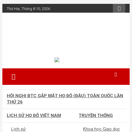
Skip
Thứ Hai, Tháng 8 10, 2026
to
content
Họ Đỗ (Đậu) Việt
Nam
The Do families of Vietnam "Kết nối
dòng họ"
HỘI NGHỊ BTC GẶP MẶT HỌ ĐỖ (ĐẬU) TOÀN QUỐC LẦN
THỨ 26
LỊCH SỬ HỌ ĐỖ VIỆT NAM
TRUYỀN THỐNG
Lịch sử
Khoa học Giao dục