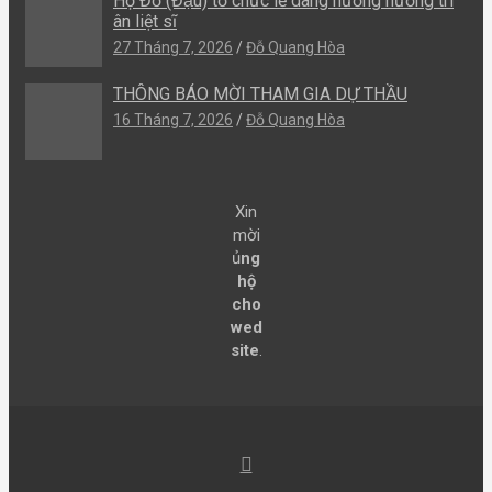
Họ Đỗ (Đậu) tổ chức lễ dâng hương hương tri
ân liệt sĩ
27 Tháng 7, 2026
Đỗ Quang Hòa
THÔNG BÁO MỜI THAM GIA DỰ THẦU
16 Tháng 7, 2026
Đỗ Quang Hòa
Xin
mời
ủ
ng
hộ
cho
wed
site
.