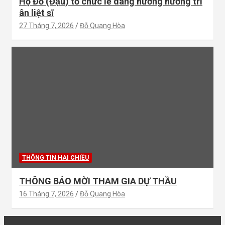
Họ Đỗ (Đậu) tổ chức lễ dâng hương hương tri
ân liệt sĩ
27 Tháng 7, 2026
Đỗ Quang Hòa
THÔNG TIN HAI CHIỀU
THÔNG BÁO MỜI THAM GIA DỰ THẦU
16 Tháng 7, 2026
Đỗ Quang Hòa