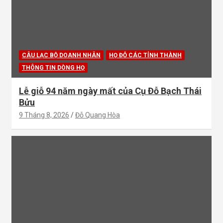
CÂU LẠC BỘ DOANH NHÂN
HỌ ĐỖ CÁC TỈNH THÀNH
THÔNG TIN DÒNG HỌ
Lễ giỗ 94 năm ngày mất của Cụ Đỗ Bạch Thái
Bửu
9 Tháng 8, 2026
Đỗ Quang Hòa