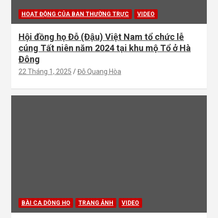
HOẠT ĐỘNG CỦA BAN THƯỜNG TRỰC
VIDEO
Hội đồng họ Đỗ (Đậu) Việt Nam tổ chức lễ
cúng Tất niên năm 2024 tại khu mộ Tổ ở Hà
Đông
22 Tháng 1, 2025
Đỗ Quang Hòa
BÀI CA DÒNG HỌ
TRANG ẢNH
VIDEO