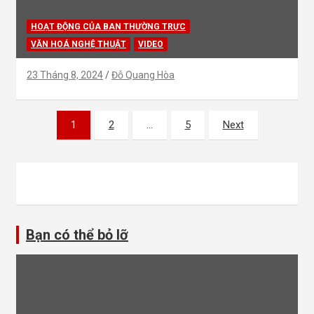
HOẠT ĐỘNG CỦA BAN THƯỜNG TRỰC
VĂN HOÁ NGHỆ THUẬT
VIDEO
23 Tháng 8, 2024
Đỗ Quang Hòa
Phân
1
2
…
5
Next
trang
bài
viết
Bạn có thể bỏ lỡ