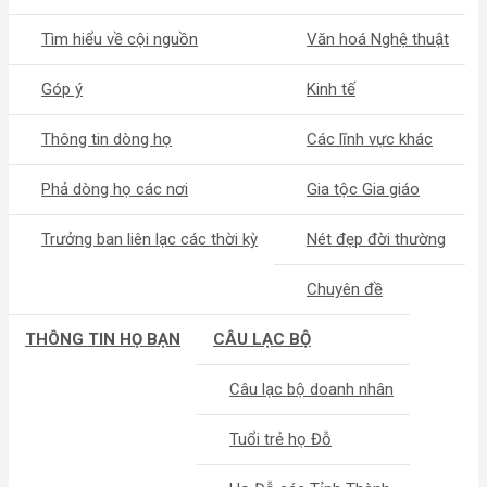
Tìm hiểu về cội nguồn
Văn hoá Nghệ thuật
Góp ý
Kinh tế
Thông tin dòng họ
Các lĩnh vực khác
Phả dòng họ các nơi
Gia tộc Gia giáo
Trưởng ban liên lạc các thời kỳ
Nét đẹp đời thường
Chuyên đề
THÔNG TIN HỌ BẠN
CÂU LẠC BỘ
Câu lạc bộ doanh nhân
Tuổi trẻ họ Đỗ