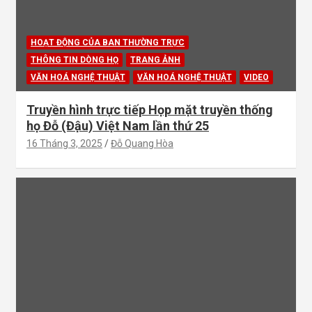
HOẠT ĐỘNG CỦA BAN THƯỜNG TRỰC
THÔNG TIN DÒNG HỌ
TRANG ẢNH
VĂN HOÁ NGHỆ THUẬT
VĂN HOÁ NGHỆ THUẬT
VIDEO
Truyền hình trực tiếp Họp mặt truyền thống
họ Đỗ (Đậu) Việt Nam lần thứ 25
16 Tháng 3, 2025
Đỗ Quang Hòa