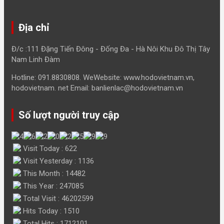
Địa chỉ
Đ/c :111 Đặng Tiến Đông - Đống Đa - Hà Nôi Khu Đô Thị Tây
Nam Linh Đàm
Hotline: 091.8830808. WeWebsite: www.hodovietnam.vn,
hodovietnam. net Email: banlienlac@hodovietnam.vn
Số lượt người truy cập
Visit Today : 622
Visit Yesterday : 1136
This Month : 14482
This Year : 247085
Total Visit : 46202599
Hits Today : 1510
Total Hits : 1712101