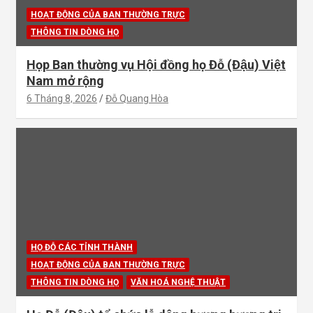
HOẠT ĐỘNG CỦA BAN THƯỜNG TRỰC
THÔNG TIN DÒNG HỌ
Họp Ban thường vụ Hội đồng họ Đỗ (Đậu) Việt
Nam mở rộng
6 Tháng 8, 2026
Đỗ Quang Hòa
HỌ ĐỖ CÁC TỈNH THÀNH
HOẠT ĐỘNG CỦA BAN THƯỜNG TRỰC
THÔNG TIN DÒNG HỌ
VĂN HOÁ NGHỆ THUẬT