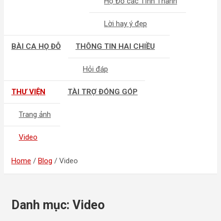
Họ Đỗ các Tỉnh Thành
Lời hay ý đẹp
BÀI CA HỌ ĐỖ
THÔNG TIN HAI CHIỀU
Hỏi đáp
THƯ VIỆN
TÀI TRỢ ĐÓNG GÓP
Trang ảnh
Video
Home
Blog
Video
Danh mục:
Video