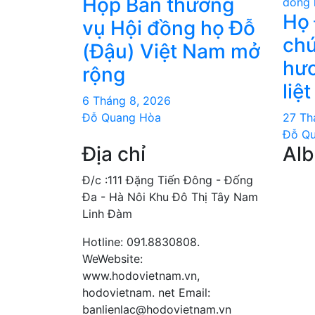
viết
Họp Ban thường
dòng 
Họ 
vụ Hội đồng họ Đỗ
chư
(Đậu) Việt Nam mở
hươ
rộng
liệt
6 Tháng 8, 2026
Đỗ Quang Hòa
27 Th
Đỗ Q
Địa chỉ
Al
Đ/c :111 Đặng Tiến Đông - Đống
Đa - Hà Nôi Khu Đô Thị Tây Nam
Linh Đàm
Hotline: 091.8830808.
WeWebsite:
www.hodovietnam.vn,
hodovietnam. net Email:
banlienlac@hodovietnam.vn