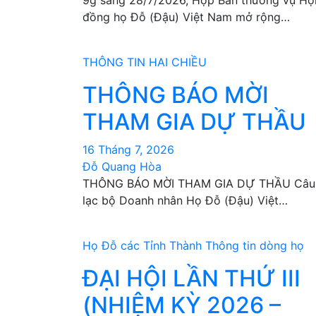
9g sáng 28/7/2026, Họp Ban thường vụ Hộ
đồng họ Đỗ (Đậu) Việt Nam mở rộng…
THÔNG TIN HAI CHIỀU
THÔNG BÁO MỜI
THAM GIA DỰ THẦU
16 Tháng 7, 2026
Đỗ Quang Hòa
THÔNG BÁO MỜI THAM GIA DỰ THẦU Câu
lạc bộ Doanh nhân Họ Đỗ (Đậu) Việt…
Họ Đỗ các Tỉnh Thành
Thông tin dòng họ
ĐẠI HỘI LẦN THỨ III
(NHIỆM KỲ 2026 –