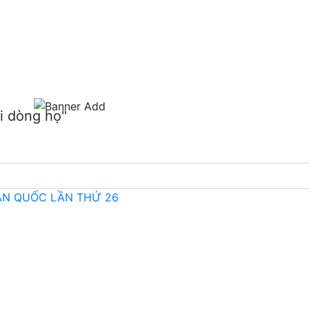
m
i dòng họ"
OÀN QUỐC LẦN THỨ 26