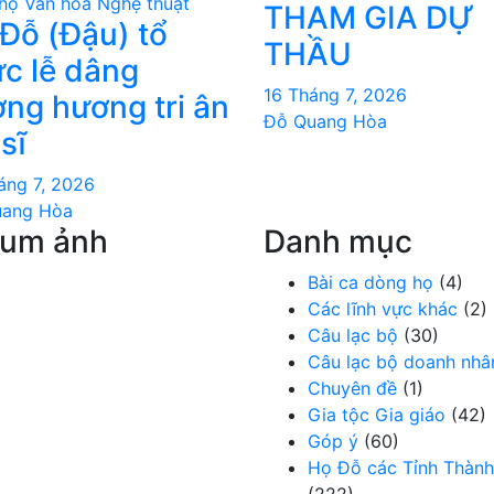
họ
Văn hoá Nghệ thuật
THAM GIA DỰ
Đỗ (Đậu) tổ
THẦU
́c lễ dâng
16 Tháng 7, 2026
ng hương tri ân
Đỗ Quang Hòa
 sĩ
áng 7, 2026
uang Hòa
bum ảnh
Danh mục
Bài ca dòng họ
(4)
Các lĩnh vực khác
(2)
Câu lạc bộ
(30)
Câu lạc bộ doanh nhâ
Chuyên đề
(1)
Gia tộc Gia giáo
(42)
Góp ý
(60)
Họ Đỗ các Tỉnh Thành