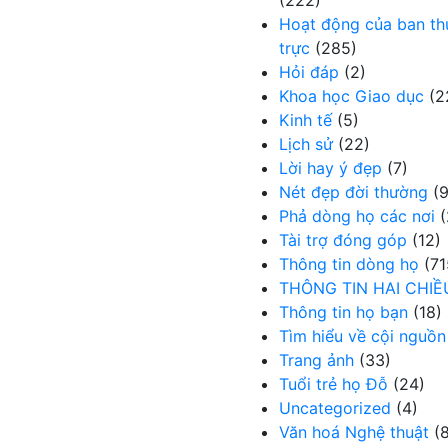
(222)
Hoạt động của ban t
trực
(285)
Hỏi đáp
(2)
Khoa học Giao dục
(2
Kinh tế
(5)
Lịch sử
(22)
Lời hay ý đẹp
(7)
Nét đẹp đời thường
(9
Phả dòng họ các nơi
(
Tài trợ đóng góp
(12)
Thông tin dòng họ
(71
THÔNG TIN HAI CHIỀ
Thông tin họ bạn
(18)
Tìm hiểu về cội nguồn
Trang ảnh
(33)
Tuổi trẻ họ Đỗ
(24)
Uncategorized
(4)
Văn hoá Nghệ thuật
(8