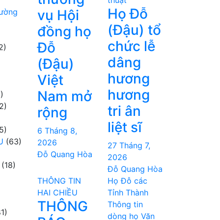
thuật
Họ Đỗ
hường
vụ Hội
(Đậu) tổ
đồng họ
chức lễ
Đỗ
2)
dâng
(Đậu)
hương
Việt
hương
Nam mở
)
2)
tri ân
rộng
liệt sĩ
5)
6 Tháng 8,
U
(63)
2026
27 Tháng 7,
Đỗ Quang Hòa
2026
(18)
Đỗ Quang Hòa
THÔNG TIN
Họ Đỗ các
HAI CHIỀU
Tỉnh Thành
THÔNG
Thông tin
1)
dòng họ
Văn