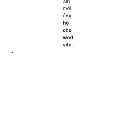
Xin
mời
ủ
ng
hộ
cho
wed
site
.