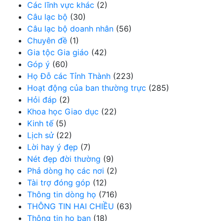
Các lĩnh vực khác
(2)
Câu lạc bộ
(30)
Câu lạc bộ doanh nhân
(56)
Chuyên đề
(1)
Gia tộc Gia giáo
(42)
Góp ý
(60)
Họ Đỗ các Tỉnh Thành
(223)
Hoạt động của ban thường trực
(285)
Hỏi đáp
(2)
Khoa học Giao dục
(22)
Kinh tế
(5)
Lịch sử
(22)
Lời hay ý đẹp
(7)
Nét đẹp đời thường
(9)
Phả dòng họ các nơi
(2)
Tài trợ đóng góp
(12)
Thông tin dòng họ
(716)
THÔNG TIN HAI CHIỀU
(63)
Thông tin họ bạn
(18)