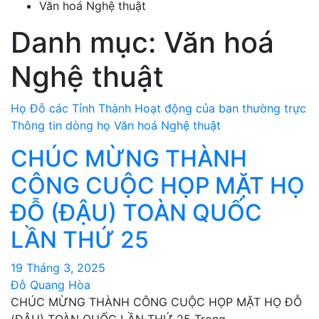
Văn hoá Nghệ thuật
Danh mục:
Văn hoá
Nghệ thuật
Họ Đỗ các Tỉnh Thành
Hoạt động của ban thường trực
Thông tin dòng họ
Văn hoá Nghệ thuật
CHÚC MỪNG THÀNH
CÔNG CUỘC HỌP MẶT HỌ
ĐỖ (ĐẬU) TOÀN QUỐC
LẦN THỨ 25
19 Tháng 3, 2025
Đỗ Quang Hòa
CHÚC MỪNG THÀNH CÔNG CUỘC HỌP MẶT HỌ ĐỖ
(ĐẬU) TOÀN QUỐC LẦN THỨ 25 Trong…