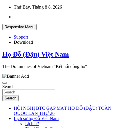
Skip
Thứ Bảy, Tháng 8 8, 2026
to
content
Responsive Menu
Support
Download
Họ Đỗ (Đậu) Việt Nam
The Do families of Vietnam "Kết nối dòng họ"
Search
Search
HỘI NGHỊ BTC GẶP MẶT HỌ ĐỖ (ĐẬU) TOÀN
QUỐC LẦN THỨ 26
Lịch sử họ Đỗ Việt Nam
Lịch sử