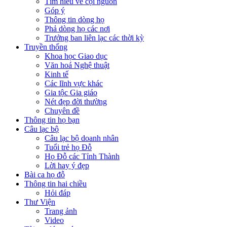
Tìm hiểu về cội nguồn
Góp ý
Thông tin dòng họ
Phả dòng họ các nơi
Trưởng ban liên lạc các thời kỳ
Truyền thống
Khoa học Giao dục
Văn hoá Nghệ thuật
Kinh tế
Các lĩnh vực khác
Gia tộc Gia giáo
Nét đẹp đời thường
Chuyên đề
Thông tin họ bạn
Câu lạc bộ
Câu lạc bộ doanh nhân
Tuổi trẻ họ Đỗ
Họ Đỗ các Tỉnh Thành
Lời hay ý đẹp
Bài ca họ đỗ
Thông tin hai chiều
Hỏi đáp
Thư Viện
Trang ảnh
Video