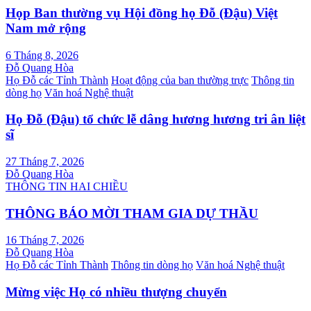
Họp Ban thường vụ Hội đồng họ Đỗ (Đậu) Việt
Nam mở rộng
6 Tháng 8, 2026
Đỗ Quang Hòa
Họ Đỗ các Tỉnh Thành
Hoạt động của ban thường trực
Thông tin
dòng họ
Văn hoá Nghệ thuật
Họ Đỗ (Đậu) tổ chức lễ dâng hương hương tri ân liệt
sĩ
27 Tháng 7, 2026
Đỗ Quang Hòa
THÔNG TIN HAI CHIỀU
THÔNG BÁO MỜI THAM GIA DỰ THẦU
16 Tháng 7, 2026
Đỗ Quang Hòa
Họ Đỗ các Tỉnh Thành
Thông tin dòng họ
Văn hoá Nghệ thuật
Mừng việc Họ có nhiều thượng chuyển