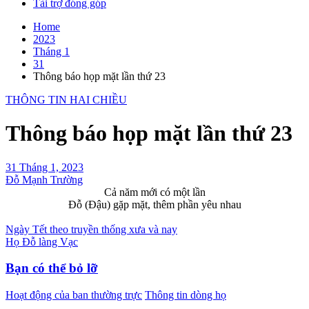
Tài trợ đóng góp
Home
2023
Tháng 1
31
Thông báo họp mặt lần thứ 23
THÔNG TIN HAI CHIỀU
Thông báo họp mặt lần thứ 23
31 Tháng 1, 2023
Đỗ Mạnh Trường
Cả năm mới có một lần
Đỗ (Đậu) gặp mặt, thêm phần yêu nhau
Điều
Ngày Tết theo truyền thống xưa và nay
Họ Đỗ làng Vạc
hướng
bài
Bạn có thể bỏ lỡ
viết
Hoạt động của ban thường trực
Thông tin dòng họ