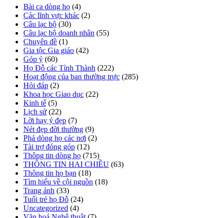
Bài ca dòng họ
(4)
Các lĩnh vực khác
(2)
Câu lạc bộ
(30)
Câu lạc bộ doanh nhân
(55)
Chuyên đề
(1)
Gia tộc Gia giáo
(42)
Góp ý
(60)
Họ Đỗ các Tỉnh Thành
(222)
Hoạt động của ban thường trực
(285)
Hỏi đáp
(2)
Khoa học Giao dục
(22)
Kinh tế
(5)
Lịch sử
(22)
Lời hay ý đẹp
(7)
Nét đẹp đời thường
(9)
Phả dòng họ các nơi
(2)
Tài trợ đóng góp
(12)
Thông tin dòng họ
(715)
THÔNG TIN HAI CHIỀU
(63)
Thông tin họ bạn
(18)
Tìm hiểu về cội nguồn
(18)
Trang ảnh
(33)
Tuổi trẻ họ Đỗ
(24)
Uncategorized
(4)
Văn hoá Nghệ thuật
(7)