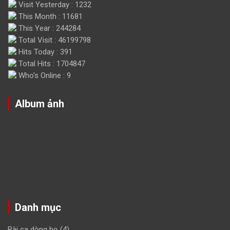
Visit Yesterday : 1232
This Month : 11681
This Year : 244284
Total Visit : 46199798
Hits Today : 391
Total Hits : 1704847
Who's Online : 9
Album ảnh
Danh mục
Bài ca dòng họ
(4)