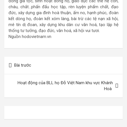
đồng gia tộc, sinh hoạt dòng họ, giáo dục các thế hệ con,
cháu, chắt…phấn đấu học tập, rèn luyện phẩm chất, đạo
đức, xây dựng gia đình hoà thuận, ấm no, hạnh phúc, đoàn
kết dòng họ, đoàn kết xóm làng, bài trừ các tệ nạn xã hội,
mê tín dị đoan, xây dựng khu dân cư văn hoá, tạo lập hệ
thống tư tưởng, đạo đức, văn hoá, xã hội vui tươi.
Nguồn hodovietnam.vn
Điều
Bài trước
hướng
bài
Hoạt động của BLL họ Đỗ Việt Nam khu vực Khánh
viết
Hoà