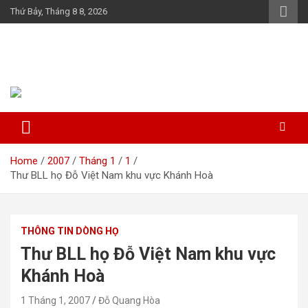
Skip
Thứ Bảy, Tháng 8 8, 2026
to
content
Họ Đỗ (Đậu) Việt Nam
The Do families of Vietnam "Kết nối dòng họ"
Home
2007
Tháng 1
1
Thư BLL họ Đỗ Việt Nam khu vực Khánh Hoà
THÔNG TIN DÒNG HỌ
Thư BLL họ Đỗ Việt Nam khu vực
Khánh Hoà
1 Tháng 1, 2007
Đỗ Quang Hòa