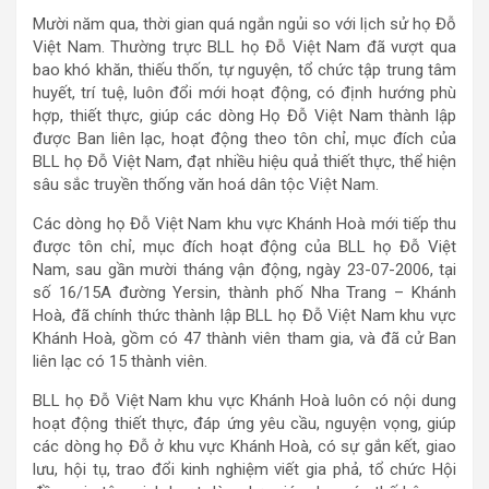
Mười năm qua, thời gian quá ngắn ngủi so với lịch sử họ Đỗ
Việt Nam. Thường trực BLL họ Đỗ Việt Nam đã vượt qua
bao khó khăn, thiếu thốn, tự nguyện, tổ chức tập trung tâm
huyết, trí tuệ, luôn đổi mới hoạt động, có định hướng phù
hợp, thiết thực, giúp các dòng Họ Đỗ Việt Nam thành lập
được Ban liên lạc, hoạt động theo tôn chỉ, mục đích của
BLL họ Đỗ Việt Nam, đạt nhiều hiệu quả thiết thực, thể hiện
sâu sắc truyền thống văn hoá dân tộc Việt Nam.
Các dòng họ Đỗ Việt Nam khu vực Khánh Hoà mới tiếp thu
được tôn chỉ, mục đích hoạt động của BLL họ Đỗ Việt
Nam, sau gần mười tháng vận động, ngày 23-07-2006, tại
số 16/15A đường Yersin, thành phố Nha Trang – Khánh
Hoà, đã chính thức thành lập BLL họ Đỗ Việt Nam khu vực
Khánh Hoà, gồm có 47 thành viên tham gia, và đã cử Ban
liên lạc có 15 thành viên.
BLL họ Đỗ Việt Nam khu vực Khánh Hoà luôn có nội dung
hoạt động thiết thực, đáp ứng yêu cầu, nguyện vọng, giúp
các dòng họ Đỗ ở khu vực Khánh Hoà, có sự gắn kết, giao
lưu, hội tụ, trao đổi kinh nghiệm viết gia phả, tổ chức Hội