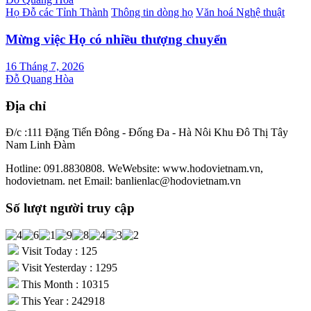
Họ Đỗ các Tỉnh Thành
Thông tin dòng họ
Văn hoá Nghệ thuật
Mừng việc Họ có nhiều thượng chuyển
16 Tháng 7, 2026
Đỗ Quang Hòa
Địa chỉ
Đ/c :111 Đặng Tiến Đông - Đống Đa - Hà Nôi Khu Đô Thị Tây
Nam Linh Đàm
Hotline: 091.8830808. WeWebsite: www.hodovietnam.vn,
hodovietnam. net Email: banlienlac@hodovietnam.vn
Số lượt người truy cập
Visit Today : 125
Visit Yesterday : 1295
This Month : 10315
This Year : 242918