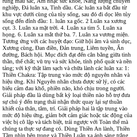
rung màu sắc, Âm nhạc sức khỏe, Năng lượng chuyên
nghiệp, Đá luân xa, Tinh dầu. Các luân xa bắt đầu từ
khu vực dưới cùng của tủy sống, sau đó đi dọc lên tủy
sống đến đỉnh đầu: 1. luân xa gốc. 2 Luân xa xương
cụt. 3. Luân xa mặt trời. 4. Luân xa tim 5. Luân xa
họng. 6. Luân xa mắt thứ ba. 7. Luân xa vương miện.
Tương ứng với các huyệt đạo: Giữ hội âm và sinh dục,
Xương cùng, Đan điền, Đản trung, Liêm tuyền, Ấn
đường, Bách hội. Mục đích đạt đến cân bằng giữa tinh
thần, thể chất; vũ trụ và sức khỏe, tính phổ quát và nền
tảng; với kỹ thật làm sạch và chữa lành các luân xa: 1:
Thiền Chakra: Tập trung vào mức độ nguyên nhân và
hiệu ứng. Khi Nguyên nhân chưa được sử lý, có các
biểu cảm đau khổ, phiền não, khó chịu trong người.
Giải pháp đầu là dùng bất kỳ loại thiền nào hỗ trợ đưa
sự chú ý đến trạng thái nhận thức quay lại sự thuần
khiết của thân, tâm, trí. Giải pháp hai là tập trung vào
mức độ hiệu ứng, giảm bớt cảm giác hoặc tác động của
việc bị cô lập và tách biệt, trái ngược với Toàn thể mà
chúng ta thực sự đang có. Dùng Thiền An lành, Thiền
Tầm nhìn bên trong và Thiền Luân xa ánh sáng trắng