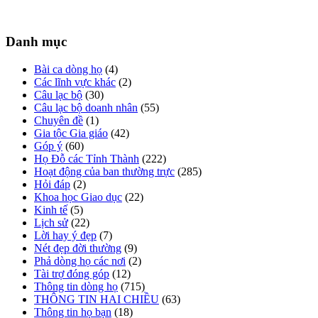
Danh mục
Bài ca dòng họ
(4)
Các lĩnh vực khác
(2)
Câu lạc bộ
(30)
Câu lạc bộ doanh nhân
(55)
Chuyên đề
(1)
Gia tộc Gia giáo
(42)
Góp ý
(60)
Họ Đỗ các Tỉnh Thành
(222)
Hoạt động của ban thường trực
(285)
Hỏi đáp
(2)
Khoa học Giao dục
(22)
Kinh tế
(5)
Lịch sử
(22)
Lời hay ý đẹp
(7)
Nét đẹp đời thường
(9)
Phả dòng họ các nơi
(2)
Tài trợ đóng góp
(12)
Thông tin dòng họ
(715)
THÔNG TIN HAI CHIỀU
(63)
Thông tin họ bạn
(18)