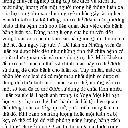
lượng chuyên nghiệp cung cấp các dịch vụ kiểm tra
mức năng lượng của một người trong hệ thống luân xa
của họ cũng như xác định nguyên nhân gây tắc nghẽn.
Sau khi kiểm tra kỹ lưỡng, họ có thể đưa ra các phương
pháp chữa bệnh phù hợp liên quan đến việc chữa bệnh
bằng luân xa. Dùng năng lượng của họ truyền đến
vùng luân xa bị bệnh, làm cân bằng ion giúp cho nó có
thể hết đau ngay lập tức. 7: Đá luân xa Những viên đá
luân xa được biết đến như những tinh thể chữa bệnh có
chứa những màu sắc và rung động cụ thể. Mỗi Chakra
đều có một màu cụ thể, và chính màu này có thể được
sử dụng để chữa bệnh cho luân xa. Tuy nhiên, mặc dù
phần lớn các loại đá có một màu nhất định sẽ được sử
dụng để chữa lành một Luân xa cụ thể, nhưng vẫn có
một số loại đá có thể được sử dụng để chữa lành nhiều
Luân xa tức là Thạch anh trong. 8: Yoga Một khi bạn
học yoga, bạn có thể thực hành các bài tập liên quan
đến từng luân xa để giúp mở, phát triển trung tâm cụ
thể đó. Khi bánh xe năng lượng hoặc một luân xa bị
kẹt, có thể có lợi để giải phóng năng lượng bằng cách
sử dụng chuyển động. Các tư thế yoga đã được công