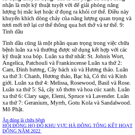
nhận là một kỹ thuật tuyệt vời để giải phóng năng
lượng bị mắc kẹt hoặc ứ đọng ra khỏi cơ thể. Điều này
khuyến khích dòng chảy của năng lượng quan trọng và
tươi mới trở lại cơ thể thông qua hơi thở và tư thế. 9:
Tinh dầu
Tinh dầu cũng là một phần quan trọng trong việc chữa
bệnh luân xa và thường được sử dụng kết hợp với các
kỹ thuật xoa bóp. Luân xa thứ nhất: St. Johnís Wort,
Angelica, Patchouli và Frankincense Luân xa thứ 2:
Cam, Đinh hương, Cây bách xù và Hương thảo. Luân
xa thứ 3: Chanh, Hương thảo, Bạc hà, Cỏ thi và Kinh
giới. Luân xa thứ 4: Melissa, Rosewood, Basil và Rose.
Luân xa thứ 5: Sả, cây xô thơm và hoa cúc xanh. Luân
xa thứ 6: Clary sage, Elemi, Spruce và Lavender. Luân
xa thứ 7: Geranium, Myrrh, Gotu Kola và Sandalwood.
Mô Phật.
Điều
Ăn đúng là chữa bệnh
HỘI ĐỒNG HỌ ĐỖ KHU VỰC HÀ ĐÔNG TỔNG KẾT HOẠT
hướng
ĐỘNG NĂM 2022