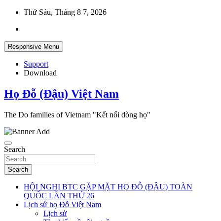
Skip
Thứ Sáu, Tháng 8 7, 2026
to
content
Responsive Menu
Support
Download
Họ Đỗ (Đậu) Việt Nam
The Do families of Vietnam "Kết nối dòng họ"
Search
Search
HỘI NGHỊ BTC GẶP MẶT HỌ ĐỖ (ĐẬU) TOÀN
QUỐC LẦN THỨ 26
Lịch sử họ Đỗ Việt Nam
Lịch sử