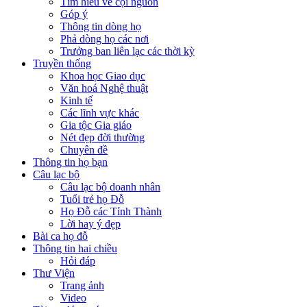
Tìm hiểu về cội nguồn
Góp ý
Thông tin dòng họ
Phả dòng họ các nơi
Trưởng ban liên lạc các thời kỳ
Truyền thống
Khoa học Giao dục
Văn hoá Nghệ thuật
Kinh tế
Các lĩnh vực khác
Gia tộc Gia giáo
Nét đẹp đời thường
Chuyên đề
Thông tin họ bạn
Câu lạc bộ
Câu lạc bộ doanh nhân
Tuổi trẻ họ Đỗ
Họ Đỗ các Tỉnh Thành
Lời hay ý đẹp
Bài ca họ đỗ
Thông tin hai chiều
Hỏi đáp
Thư Viện
Trang ảnh
Video