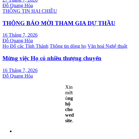
Đỗ Quang Hòa
THÔNG TIN HAI CHIỀU
THÔNG BÁO MỜI THAM GIA DỰ THẦU
16 Tháng 7, 2026
Đỗ Quang Hòa
Họ Đỗ các Tỉnh Thành
Thông tin dòng họ
Văn hoá Nghệ thuật
Mừng việc Họ có nhiều thượng chuyển
16 Tháng 7, 2026
Đỗ Quang Hòa
Xin
mời
ủ
ng
hộ
cho
wed
site
.