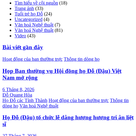
Tìm hiểu về cội nguồn
(18)
Trang ảnh
(33)
Tuổi trẻ họ Đỗ
(24)
Uncategorized
(4)
Văn hoá Nghệ thuật
(7)
Văn hoá Nghệ thuật
(81)
Video
(43)
Bài viết gần đây
Hoạt động của ban thường trực
Thông tin dòng họ
Họp Ban thường vụ Hội đồng họ Đỗ (Đậu) Việt
Nam mở rộng
6 Tháng 8, 2026
Đỗ Quang Hòa
Họ Đỗ các Tỉnh Thành
Hoạt động của ban thường trực
Thông tin
dòng họ
Văn hoá Nghệ thuật
Họ Đỗ (Đậu) tổ chức lễ dâng hương hương tri ân liệt
sĩ
27 Tháng 7, 2026