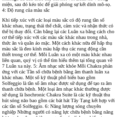
miện, sau đó kéo tóc để giải phóng sự kết dính mô-sọ.
4: Độ rung của màu sắc
Khi tiếp xúc với các loại màu sắc có độ rung tần số
khác nhau, trạng thái thể chất, cảm xúc và nhận thức có
thể bị thay đổi. Cân bằng lại các Luân xa bằng cách cho
cơ thể tiếp xúc với các màu sắc khác nhau trong nhà,
thức ăn và quần áo mặc. Một cách khác nữa để hấp thụ
màu sắc là đeo kính màu hấp thụ các rung động cần
thiết trong cơ thể. Mỗi Luân xa có một màu khác nhau
liên quan, quý vị có thể tìm hiểu thêm tại tổng quan về
7 Luân xa này. 5: Âm nhạc sức khỏe Mỗi Chakra phản
ứng với các Tần số chữa bệnh bằng âm thanh luân xa
khác nhau. Một số kỹ thuật phổ biến bao gồm
Solfeggio là tần số âm nhạc được sử dụng để tạo ra âm
thanh chữa bệnh. Một loại âm nhạc khác thường được
sử dụng là Isochronic Chakra Suite là các kỹ thuật thu
hút sóng não bao gồm các bát hát Tây Tạng kết hợp với
các tần số Solfeggio. 6: Năng lượng sóng chuyên
nghiệp Những người có năng lực chữa bệnh bằng năng