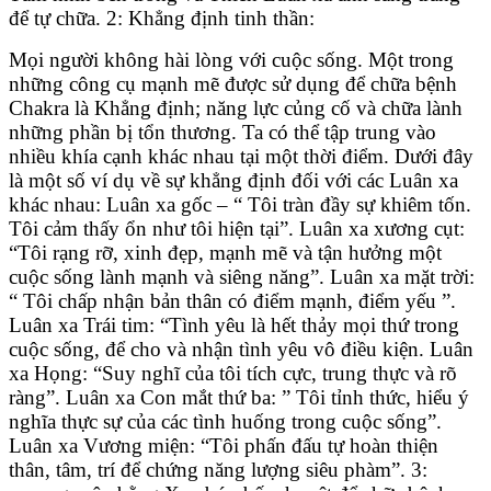
để tự chữa. 2: Khẳng định tinh thần:
Mọi người không hài lòng với cuộc sống. Một trong
những công cụ mạnh mẽ được sử dụng để chữa bệnh
Chakra là Khẳng định; năng lực củng cố và chữa lành
những phần bị tổn thương. Ta có thể tập trung vào
nhiều khía cạnh khác nhau tại một thời điểm. Dưới đây
là một số ví dụ về sự khẳng định đối với các Luân xa
khác nhau: Luân xa gốc – “ Tôi tràn đầy sự khiêm tốn.
Tôi cảm thấy ổn như tôi hiện tại”. Luân xa xương cụt:
“Tôi rạng rỡ, xinh đẹp, mạnh mẽ và tận hưởng một
cuộc sống lành mạnh và siêng năng”. Luân xa mặt trời:
“ Tôi chấp nhận bản thân có điểm mạnh, điểm yếu ”.
Luân xa Trái tim: “Tình yêu là hết thảy mọi thứ trong
cuộc sống, để cho và nhận tình yêu vô điều kiện. Luân
xa Họng: “Suy nghĩ của tôi tích cực, trung thực và rõ
ràng”. Luân xa Con mắt thứ ba: ” Tôi tỉnh thức, hiểu ý
nghĩa thực sự của các tình huống trong cuộc sống”.
Luân xa Vương miện: “Tôi phấn đấu tự hoàn thiện
thân, tâm, trí để chứng năng lượng siêu phàm”. 3: