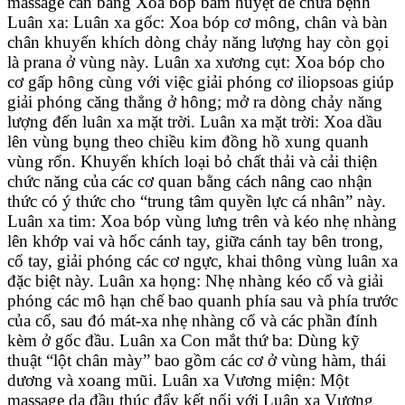
massage cân bằng Xoa bóp bấm huyệt để chữa bệnh
Luân xa: Luân xa gốc: Xoa bóp cơ mông, chân và bàn
chân khuyến khích dòng chảy năng lượng hay còn gọi
là prana ở vùng này. Luân xa xương cụt: Xoa bóp cho
cơ gấp hông cùng với việc giải phóng cơ iliopsoas giúp
giải phóng căng thẳng ở hông; mở ra dòng chảy năng
lượng đến luân xa mặt trời. Luân xa mặt trời: Xoa dầu
lên vùng bụng theo chiều kim đồng hồ xung quanh
vùng rốn. Khuyến khích loại bỏ chất thải và cải thiện
chức năng của các cơ quan bằng cách nâng cao nhận
thức có ý thức cho “trung tâm quyền lực cá nhân” này.
Luân xa tim: Xoa bóp vùng lưng trên và kéo nhẹ nhàng
lên khớp vai và hốc cánh tay, giữa cánh tay bên trong,
cổ tay, giải phóng các cơ ngực, khai thông vùng luân xa
đặc biệt này. Luân xa họng: Nhẹ nhàng kéo cổ và giải
phóng các mô hạn chế bao quanh phía sau và phía trước
của cổ, sau đó mát-xa nhẹ nhàng cổ và các phần đính
kèm ở gốc đầu. Luân xa Con mắt thứ ba: Dùng kỹ
thuật “lột chân mày” bao gồm các cơ ở vùng hàm, thái
dương và xoang mũi. Luân xa Vương miện: Một
massage da đầu thúc đẩy kết nối với Luân xa Vương