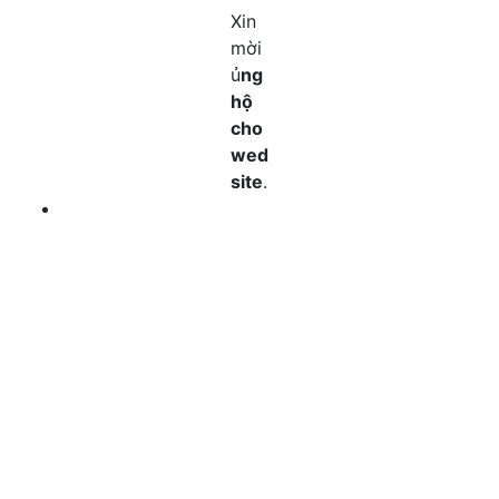
Xin
mời
ủ
ng
hộ
cho
wed
site
.