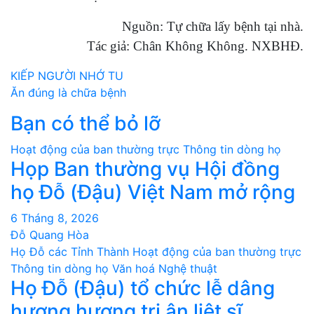
Nguồn: Tự chữa lấy bệnh tại nhà.
Tác giả: Chân Không Không. NXBHĐ.
Điều
KIẾP NGƯỜI NHỚ TU
Ăn đúng là chữa bệnh
hướng
Bạn có thể bỏ lỡ
bài
Hoạt động của ban thường trực
Thông tin dòng họ
viết
Họp Ban thường vụ Hội đồng
họ Đỗ (Đậu) Việt Nam mở rộng
6 Tháng 8, 2026
Đỗ Quang Hòa
Họ Đỗ các Tỉnh Thành
Hoạt động của ban thường trực
Thông tin dòng họ
Văn hoá Nghệ thuật
Họ Đỗ (Đậu) tổ chức lễ dâng
hương hương tri ân liệt sĩ