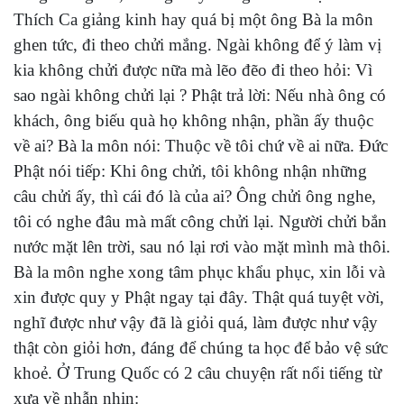
Thích Ca giảng kinh hay quá bị một ông Bà la môn
ghen tức, đi theo chửi mắng. Ngài không để ý làm vị
kia không chửi được nữa mà lẽo đẽo đi theo hỏi: Vì
sao ngài không chửi lại ? Phật trả lời: Nếu nhà ông có
khách, ông biếu quà họ không nhận, phần ấy thuộc
về ai? Bà la môn nói: Thuộc về tôi chứ về ai nữa. Đức
Phật nói tiếp: Khi ông chửi, tôi không nhận những
câu chửi ấy, thì cái đó là của ai? Ông chửi ông nghe,
tôi có nghe đâu mà mất công chửi lại. Người chửi bắn
nước mặt lên trời, sau nó lại rơi vào mặt mình mà thôi.
Bà la môn nghe xong tâm phục khẩu phục, xin lỗi và
xin được quy y Phật ngay tại đây. Thật quá tuyệt vời,
nghĩ được như vậy đã là giỏi quá, làm được như vậy
thật còn giỏi hơn, đáng để chúng ta học để bảo vệ sức
khoẻ. Ở Trung Quốc có 2 câu chuyện rất nổi tiếng từ
xưa về nhẫn nhịn: