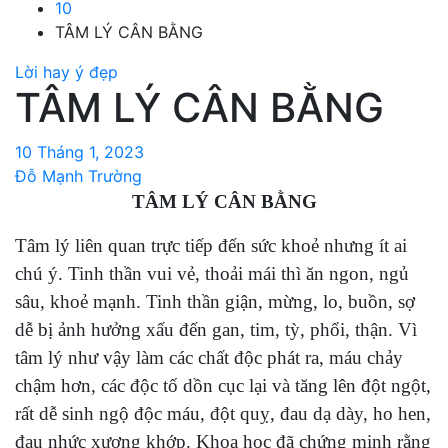
10
TÂM LÝ CÂN BẰNG
Lời hay ý đẹp
TÂM LÝ CÂN BẰNG
10 Tháng 1, 2023
Đỗ Mạnh Trường
TÂM LÝ CÂN BẰNG
Tâm lý liên quan trực tiếp đến sức khoẻ nhưng ít ai
chú ý. Tinh thần vui vẻ, thoải mái thì ăn ngon, ngủ
sâu, khoẻ mạnh. Tinh thần giận, mừng, lo, buồn, sợ
dễ bị ảnh hưởng xấu đến gan, tim, tỳ, phổi, thận. Vì
tâm lý như vậy làm các chất độc phát ra, máu chảy
chậm hơn, các độc tố dồn cục lại và tăng lên đột ngột,
rất dễ sinh ngộ độc máu, đột quỵ, đau dạ dày, ho hen,
đau nhức xương khớp. Khoa học đã chứng minh rằng