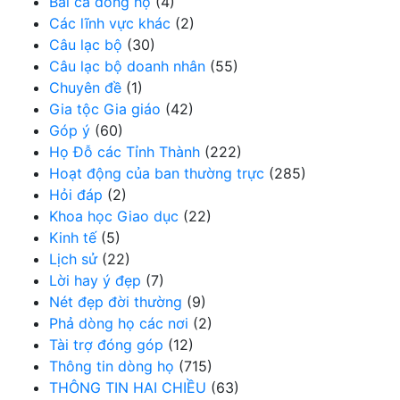
Bài ca dòng họ
(4)
Các lĩnh vực khác
(2)
Câu lạc bộ
(30)
Câu lạc bộ doanh nhân
(55)
Chuyên đề
(1)
Gia tộc Gia giáo
(42)
Góp ý
(60)
Họ Đỗ các Tỉnh Thành
(222)
Hoạt động của ban thường trực
(285)
Hỏi đáp
(2)
Khoa học Giao dục
(22)
Kinh tế
(5)
Lịch sử
(22)
Lời hay ý đẹp
(7)
Nét đẹp đời thường
(9)
Phả dòng họ các nơi
(2)
Tài trợ đóng góp
(12)
Thông tin dòng họ
(715)
THÔNG TIN HAI CHIỀU
(63)