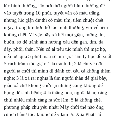
lúc bình thường, lấy hơi thở người bình thường để
vào tuyết trong 10 phút, tuyết vẫn có màu trắng,
nhưng lúc giận dữ thì có màu tím, tiêm chuột chết
ngay, trong khi hơi thở lúc bình thường, vui vẻ tiêm
không chết. Vì vậy hãy xả hết mọi giận, mừng, lo,
buồn, sợ để tránh ảnh hưởng xấu đến gan, tim, dạ
dày, phổi, thận. Nếu có ai trêu tức mình thì mặc họ,
nếu tức quá 5 phút máu sẽ tím lại. Tâm lý học đề xuất
5 cách tránh tức giận: 1 là tránh đi; 2 là chuyển đi,
người ta chửi thì mình đi đánh cờ, câu cá không thèm
nghe; 3 là xả ra; nghĩa là tìm người thân để giãi bày,
giải toả chứ không chửi lại nhưng cũng không để
bụng dễ sinh bệnh; 4 là thăng hoa, nghĩa là họ càng
chửi nhiều mình càng ra sức làm; 5 là khống chế,
phương pháp chủ yếu nhất: Mày chửi thế nào ông
cũng chẳng tức, không để ý làm gì. Xưa Phật Tổ