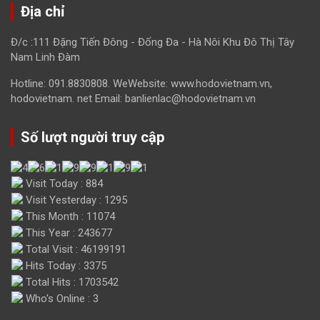
Địa chỉ
Đ/c :111 Đặng Tiến Đông - Đống Đa - Hà Nôi Khu Đô Thị Tây
Nam Linh Đàm
Hotline: 091.8830808. WeWebsite: www.hodovietnam.vn,
hodovietnam. net Email: banlienlac@hodovietnam.vn
Số lượt người truy cập
Visit Today : 884
Visit Yesterday : 1295
This Month : 11074
This Year : 243677
Total Visit : 46199191
Hits Today : 3375
Total Hits : 1703542
Who's Online : 3