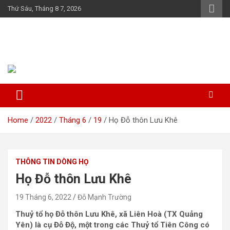
Skip
Thứ Sáu, Tháng 8 7, 2026
to
content
Họ Đỗ (Đậu) Việt Nam
The Do families of Vietnam "Kết nối dòng họ"
Home
2022
Tháng 6
19
Họ Đỗ thôn Lưu Khê
THÔNG TIN DÒNG HỌ
Họ Đỗ thôn Lưu Khê
19 Tháng 6, 2022
Đỗ Mạnh Trường
Thuỷ tổ họ Đỗ thôn Lưu Khê, xã Liên Hoà (TX Quảng
Yên) là cụ Đỗ Độ, một trong các Thuỷ tổ Tiên Công có