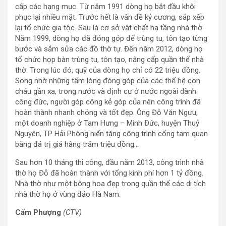
cấp các hạng mục. Từ năm 1991 dòng họ bắt đầu khôi
phục lại nhiều mặt. Trước hết là vấn đề kỷ cương, sắp xếp
lại tổ chức gia tộc. Sau là cơ sở vật chất hạ tầng nhà thờ.
Năm 1999, dòng họ đã đóng góp để trùng tu, tôn tạo từng
bước và sắm sửa các đồ thờ tự. Đến năm 2012, dòng họ
tổ chức họp bàn trùng tu, tôn tạo, nâng cấp quần thể nhà
thờ. Trong lúc đó, quỹ của dòng họ chỉ có 22 triệu đồng.
Song nhờ những tấm lòng đóng góp của các thế hệ con
cháu gần xa, trong nước và định cư ở nước ngoài dành
công đức, người góp công kẻ góp của nên công trình đã
hoàn thành nhanh chóng và tốt đẹp. Ông Đỗ Văn Ngưu,
một doanh nghiệp ở Tam Hưng – Minh Đức, huyện Thuỷ
Nguyên, TP Hải Phòng hiến tặng công trình cổng tam quan
bằng đá trị giá hàng trăm triệu đồng…
Sau hơn 10 tháng thi công, đầu năm 2013, công trình nhà
thờ họ Đỗ đã hoàn thành với tổng kinh phí hơn 1 tỷ đồng.
Nhà thờ như một bông hoa đẹp trong quần thể các di tích
nhà thờ họ ở vùng đảo Hà Nam.
Cẩm Phượng
(CTV)