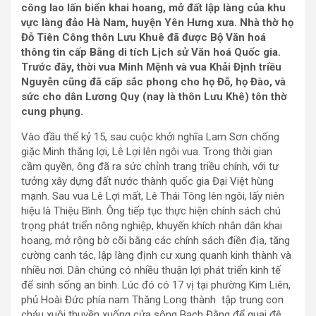
công lao lấn biển khai hoang, mở đất lập làng của khu
vực làng đảo Hà Nam, huyện Yên Hưng xưa. Nhà thờ họ
Đỗ Tiên Công thôn Lưu Khuê đã được Bộ Văn hoá
thông tin cấp Bằng di tích Lịch sử Văn hoá Quốc gia.
Trước đây, thời vua Minh Mệnh và vua Khải Định triều
Nguyễn cũng đã cấp sắc phong cho họ Đỗ, họ Đào, và
sức cho dân Lương Quy (nay là thôn Lưu Khê) tôn thờ
cung phụng.
Vào đầu thế kỷ 15, sau cuộc khởi nghĩa Lam Sơn chống
giặc Minh thắng lợi, Lê Lợi lên ngôi vua. Trong thời gian
cầm quyền, ông đã ra sức chỉnh trang triều chính, với tư
tưởng xây dựng đất nước thành quốc gia Đại Việt hùng
mạnh. Sau vua Lê Lợi mất, Lê Thái Tông lên ngôi, lấy niên
hiệu là Thiệu Bình. Ông tiếp tục thực hiện chính sách chú
trọng phát triển nông nghiệp, khuyến khích nhân dân khai
hoang, mở rộng bờ cõi bằng các chính sách điền địa, tăng
cường canh tác, lập làng định cư xung quanh kinh thành và
nhiều nơi. Dân chúng có nhiều thuận lợi phát triển kinh tế
để sinh sống an bình. Lúc đó có 17 vị tại phường Kim Liên,
phủ Hoài Đức phía nam Thăng Long thành tập trung con
cháu xuôi thuyền xuống cửa sông Bạch Đằng để quai đê