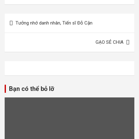
Điều
Tưởng nhớ danh nhân, Tiến sĩ Đỗ Cận
hướng
bài
GẠO SẺ CHIA
viết
Bạn có thể bỏ lỡ