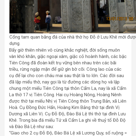
Cổng tam quan bằng đá của nhà thờ họ Đỗ ở Lưu Khê mới đượ
dựng.
Bấy giờ thiên nhiên vô cùng khắc nghiệt, đời sống muôn
vàn khó khăn, giặc ngoại xâm, giặc cỏ hoành hành, các bậc
Tiên Công đã đoàn kết trụ vững bên nhau trên các bãi
triều, rừng ngập mặn để giữ gìn bờ cõi. Công lao của các
cụ để lại cho con cháu mai sau thật là to lớn. Các đời sau
đã lập miếu thờ, nay gọi là từ đường các dòng họ và lập
chung một miếu Tiên Công tại thôn Cẩm La, nay là xã Cẩm
La thờ 17 vị Tiên Công. Hai cụ Hoàng Nông, Hoàng Nênh
được thờ tại miếu Nhị vị Tiên Công thôn Trung Bản, xã Liên
Hoà. Cụ Đồng Đức Hấn, Hoàng Kim Bảng thờ tại đình Vị
Dương xã Liên Vị. Cụ Đỗ Độ, Đào Bá Lệ thì thờ tại đình Lưu
Khê. Trong bia đá miếu Tứ xã Cẩm La ghi về thuỷ tổ Đỗ Độ
và Đào Bá Lệ như sau:
“Giao cho 2 cụ Đỗ Độ, Đào Bá Lệ xã Lương Quy, số ruộng =