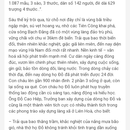
1.087 mẫu, 3 sào, 3 thước, dân số 142 người, đê dài 629
trượng 4 thước…”.
Sáu thế kỷ trôi qua, từ chỗ nơi đây chỉ là vùng bãi triều
ngập mặn, sú vẹt hoang vu, nhờ các Tiên Công khai phá,
cửa sông Bạch Đằng đã có một vùng làng đảo trù phú,
vững chãi với chu vi 36km đê biển. Trải qua bao thời biến
đổi, thiên nhiên khắc nghiệt, giặc giã liên miên, đến nay diện
mạo vùng Hà Nam đổi mới rất nhanh. Nền kinh tế – văn
hoá xã hội phát triển mạnh mẽ. Cư dân ngày càng đông
đúc, vươn lên chinh phục thiên nhiên, xây dựng cuộc sống,
gìn giữ, bảo tồn dòng dõi, làng nước. Trong dòng chảy các
thời đại, đến nay dòng họ Đỗ đã phát triển được 24 đời.
Con cháu lên gần 900 nhân đinh. 2 phần 3 sống ở quê, còn
lại sống xa quê. Con cháu họ Đỗ luôn phát huy truyền
thống lao động cần cù sáng tạo, năng động và hiếu học.
Ông Đỗ Cao Hiệp, Trưởng ban xây dựng của dòng họ Đỗ và
cũng là một thành viên tích cực có nhiều thành tích trong
các phong trào xây dựng làng xã ở Liên Hoà, cho biết:
– Trải qua bao thăng trầm, khắc nghiệt của nắng mưa bão
gió, nhà thờ họ Đỗ không tránh khỏi tình trạng dần xuống