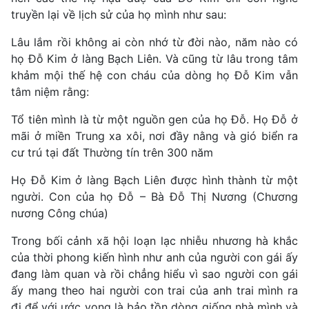
truyền lại về lịch sử của họ mình như sau:
Lâu lắm rồi không ai còn nhớ từ đời nào, năm nào có
họ Đỗ Kim ở làng Bạch Liên. Và cũng từ lâu trong tâm
khảm mội thế hệ con cháu của dòng họ Đỗ Kim vẫn
tâm niệm rằng:
Tổ tiên mình là từ một nguồn gen của họ Đỗ. Họ Đỗ ở
mãi ở miền Trung xa xôi, nơi đầy nằng và gió biển ra
cư trú tại đất Thường tín trên 300 năm
Họ Đỗ Kim ở làng Bạch Liên được hình thành từ một
người. Con của họ Đỗ – Bà Đỗ Thị Nương (Chương
nương Công chúa)
Trong bối cảnh xã hội loạn lạc nhiễu nhương hà khắc
của thời phong kiến hình như anh của người con gái ấy
đang làm quan và rồi chẳng hiểu vì sao người con gái
ấy mang theo hai người con trai của anh trai mình ra
đi để với ước vọng là bảo tồn dòng giống nhà mình và