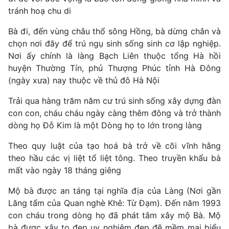
tránh hoạ chu di
Bà đi, đến vùng châu thổ sông Hồng, bà dừng chân và
chọn nơi đây để trú ngụ sinh sống sinh cơ lập nghiệp.
Nơi ấy chính là làng Bạch Liên thuộc tổng Hà hồi
huyện Thường Tín, phủ Thượng Phúc tỉnh Hà Đông
(ngày xưa) nay thuộc về thủ đô Hà Nội
Trải qua hàng trăm năm cư trú sinh sống xây dựng đàn
con con, cháu cháu ngày càng thêm đông và trở thành
dòng họ Đỗ Kim là một Dòng họ to lớn trong làng
Theo quy luật của tạo hoá bà trở về cõi vĩnh hằng
theo hầu các vị liệt tổ liệt tông. Theo truyền khẩu bà
mất vào ngày 18 tháng giêng
Mộ bà được an táng tại nghĩa địa của Làng (Nơi gần
Lăng tẩm của Quan nghè Khê: Từ Đạm). Đến năm 1993
con cháu trong dòng họ đã phát tâm xây mộ Bà. Mộ
bà được xây to đẹp uy nghiêm đẹp đẽ mềm mại biểu