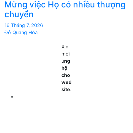
Mừng việc Họ có nhiều thượng
chuyển
16 Tháng 7, 2026
Đỗ Quang Hòa
Xin
mời
ủ
ng
hộ
cho
wed
site
.