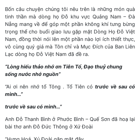
Bốn câu chuyện chúng tôi nêu trên là những món quà
tinh thần mà dòng họ Đỗ khu vực Quảng Nam – Đà
Nẵng mang về để góp một phần không khí tưng bừng
trọng thể cho buổi giao lưu gặp mặt Dòng Họ Đỗ Việt
Nam, đồng thời nói lên một phần nào lợi ích thiết thực,
vô cùng quý giá mà Tôn chỉ và Mục Đích của Ban Liên
Lạc dòng họ Đỗ Việt Nam đã đề ra.
“Lòng hiếu thảo nhớ ơn Tiên Tổ, Đạo thuỷ chung
sống nước nhớ nguồn”
“Ai ơi nên nhớ tổ Tông . Tổ Tiên có
trước về sau có
mình…”
trước về sau có mình…”
Anh Đỗ Thanh Bình ở Phước Bình – Quế Sơn đã hoạ lại
bài thơ anh Đỗ Đức Thông ở Xứ Đoài
“Hưng Hoá, Xú Đoài gặp mặt đây