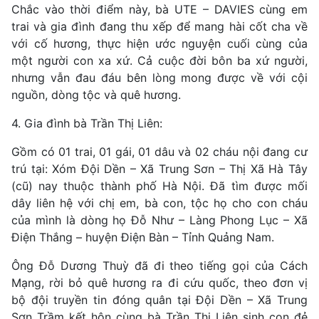
Chắc vào thời điểm này, bà UTE – DAVIES cùng em
trai và gia đình đang thu xếp để mang hài cốt cha về
với cố hương, thực hiện ước nguyện cuối cùng của
một người con xa xứ. Cả cuộc đời bôn ba xứ người,
nhưng vẫn đau đáu bên lòng mong được về với cội
nguồn, dòng tộc và quê hương.
4. Gia đình bà Trần Thị Liên:
Gồm có 01 trai, 01 gái, 01 dâu và 02 cháu nội đang cư
trú tại: Xóm Đội Dền – Xã Trung Sơn – Thị Xã Hà Tây
(cũ) nay thuộc thành phố Hà Nội. Đã tìm được mối
dây liên hệ với chị em, bà con, tộc họ cho con cháu
của mình là dòng họ Đỗ Như – Làng Phong Lục – Xã
Điện Thắng – huyện Điện Bàn – Tỉnh Quảng Nam.
Ông Đỗ Dương Thuỳ đã đi theo tiếng gọi của Cách
Mạng, rời bỏ quê hương ra đi cứu quốc, theo đơn vị
bộ đội truyền tin đóng quân tại Đội Dền – Xã Trung
Sơn Trầm kết hôn cùng bà Trần Thị Liên sinh con đẻ