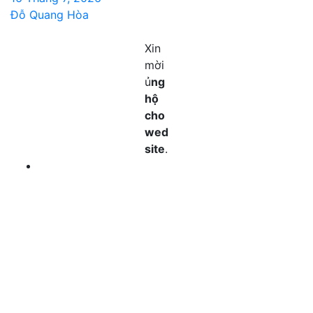
Đỗ Quang Hòa
Xin
mời
ủ
ng
hộ
cho
wed
site
.