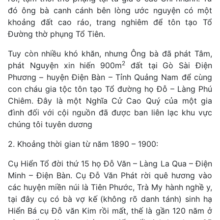
đó ông bà canh cánh bên lòng ước nguyện có một
khoảng đất cao ráo, trang nghiêm để tôn tạo Tổ
Đường thờ phụng Tổ Tiên.
Tuy còn nhiều khó khăn, nhưng Ông bà đã phát Tâm,
2
phát Nguyện xin hiến 900m
đất tại Gò Sài Điện
Phương – huyện Điện Bàn – Tỉnh Quảng Nam để cùng
con cháu gia tộc tôn tạo Tổ đường họ Đỗ – Làng Phú
Chiêm. Đây là một Nghĩa Cử Cao Quý của một gia
đình đối với cội nguồn đã được ban liên lạc khu vực
chúng tôi tuyên dương
2. Khoảng thời gian từ năm 1890 – 1900:
Cụ Hiển Tổ đời thứ 15 họ Đỗ Văn – Làng La Qua – Điện
Minh – Điện Bàn. Cụ Đỗ Văn Phát rời quê hương vào
các huyện miền núi là Tiên Phước, Trà My hành nghề y,
tại đây cụ có bà vợ kế (không rõ danh tánh) sinh hạ
Hiển Bá cụ Đỗ văn Kim rồi mất, thế là gần 120 năm ở