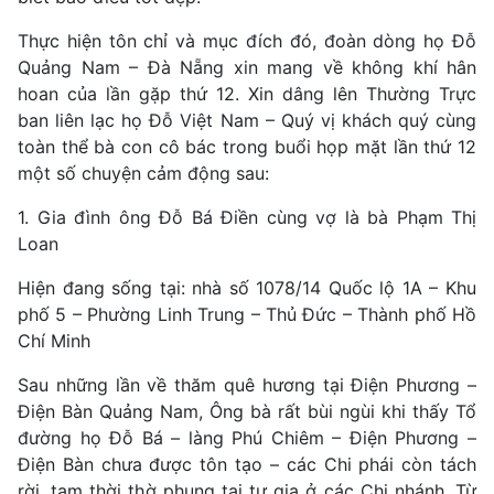
Thực hiện tôn chỉ và mục đích đó, đoàn dòng họ Đỗ
Quảng Nam – Đà Nẵng xin mang về không khí hân
hoan của lần gặp thứ 12. Xin dâng lên Thường Trực
ban liên lạc họ Đỗ Việt Nam – Quý vị khách quý cùng
toàn thể bà con cô bác trong buổi họp mặt lần thứ 12
một số chuyện cảm động sau:
1. Gia đình ông Đỗ Bá Điền cùng vợ là bà Phạm Thị
Loan
Hiện đang sống tại: nhà số 1078/14 Quốc lộ 1A – Khu
phố 5 – Phường Linh Trung – Thủ Đức – Thành phố Hồ
Chí Minh
Sau những lần về thăm quê hương tại Điện Phương –
Điện Bàn Quảng Nam, Ông bà rất bùi ngùi khi thấy Tổ
đường họ Đỗ Bá – làng Phú Chiêm – Điện Phương –
Điện Bàn chưa được tôn tạo – các Chi phái còn tách
rời, tạm thời thờ phụng tại tư gia ở các Chi nhánh. Từ