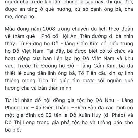
người cha trước khi lâm chung là sau này khi qua đời,
được an táng ở quê hương, xứ sở cạnh ông bà, cha
mẹ, dòng họ.
Mùa đông năm 2008 trong chuyến du lịch theo đoàn
về thăm quê – Phố cổ Hội An. Trên đường đi bà nhìn
thấy: Từ Đường họ Đỗ – làng Cẩm Kim có biểu trưng
họ Đỗ Việt Nam. Tại đây, bà được biết có tổ chức và
hoạt động của ban liên lạc họ Đỗ Việt Nam và khu
vực. Trước Từ Đường họ Đỗ – làng Cẩm Kim, bà đã
thiết lễ cúng tiên linh ông bà, Tổ Tiên cầu xin sự linh
thiêng mong Tiên Tổ giúp tìm được cội nguồn quê
hương cha và bản thân mình
Từ lời nhắn đó hội đồng gia tộc họ Đỗ Như – Làng
Phong Lục – Xã Điện Thắng – Điện Bàn đã xác định có
một gia đình có 02 tên là Đỗ Xuân Huy (đi Pháp) và
Đỗ Thị Long trong gia phả tộc họ và thông báo cho
bà biết