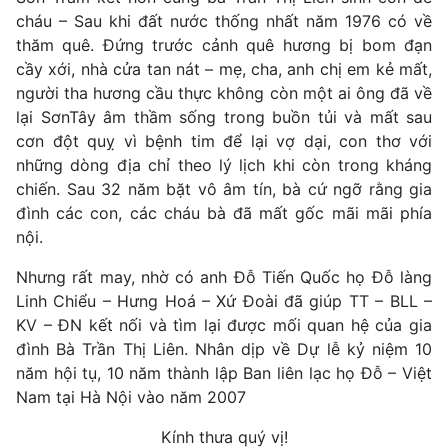
cháu – Sau khi đất nước thống nhất năm 1976 có về
thăm quê. Đứng trước cảnh quê hương bị bom đạn
cầy xới, nhà cửa tan nát – mẹ, cha, anh chị em kẻ mất,
người tha hương cầu thực không còn một ai ông đã về
lại SơnTây âm thầm sống trong buồn tủi và mất sau
cơn đột quỵ vì bệnh tim để lại vợ dại, con thơ với
những dòng địa chỉ theo lý lịch khi còn trong kháng
chiến. Sau 32 năm bặt vô âm tín, bà cứ ngỡ rằng gia
đình các con, các cháu bà đã mất gốc mãi mãi phía
nội.
Nhưng rất may, nhờ có anh Đỗ Tiến Quốc họ Đỗ làng
Linh Chiểu – Hưng Hoá – Xứ Đoài đã giúp TT – BLL –
KV – ĐN kết nối và tìm lại được mối quan hệ của gia
đình Bà Trần Thị Liên. Nhân dịp về Dự lễ kỷ niệm 10
năm hội tụ, 10 năm thành lập Ban liên lạc họ Đỗ – Việt
Nam tại Hà Nội vào năm 2007
Kính thưa quý vị!