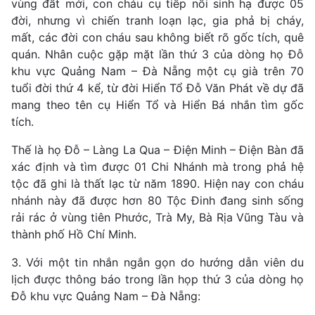
vùng đất mới, con cháu cụ tiếp nối sinh hạ được 05
đời, nhưng vì chiến tranh loạn lạc, gia phả bị cháy,
mất, các đời con cháu sau không biết rõ gốc tích, quê
quán. Nhân cuộc gặp mặt lần thứ 3 của dòng họ Đỗ
khu vực Quảng Nam – Đà Nẵng một cụ già trên 70
tuổi đời thứ 4 kể, từ đời Hiển Tổ Đỗ Văn Phát về dự đã
mang theo tên cụ Hiển Tổ và Hiển Bá nhắn tìm gốc
tích.
Thế là họ Đỗ – Làng La Qua – Điện Minh – Điện Bàn đã
xác định và tìm được 01 Chi Nhánh mà trong phả hệ
tộc đã ghi là thất lạc từ năm 1890. Hiện nay con cháu
nhánh này đã được hơn 80 Tộc Đinh đang sinh sống
rải rác ở vùng tiên Phước, Trà My, Bà Rịa Vũng Tàu và
thành phố Hồ Chí Minh.
3. Với một tin nhắn ngắn gọn do hướng dẫn viên du
lịch được thông báo trong lần họp thứ 3 của dòng họ
Đỗ khu vực Quảng Nam – Đà Nẵng: