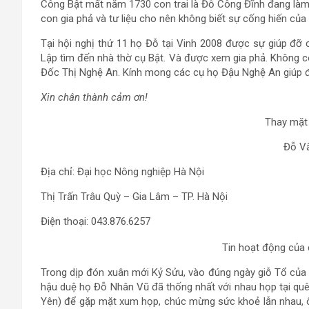
Công Bật mất năm 1730 con trai là Đỗ Công Đĩnh đang làm 
con gia phả và tư liệu cho nên không biết sự cống hiến của
Tại hội nghị thứ 11 họ Đỗ tại Vinh 2008 được sự giúp đỡ
Lập tìm đến nhà thờ cụ Bật. Và được xem gia phả. Không c
Đốc Thị Nghệ An. Kính mong các cụ họ Đậu Nghệ An giúp đỡ
Xin chân thành cảm ơn!
Thay mặt 
Đỗ Vă
Địa chỉ: Đại học Nông nghiệp Hà Nội
Thị Trấn Trâu Quỳ – Gia Lâm – TP. Hà Nội
Điện thoại: 043.876.6257
Tin hoạt động của
Trong dịp đón xuân mới Kỷ Sửu, vào đúng ngày giỗ Tổ của 
hậu duệ họ Đỗ Nhân Vũ đã thống nhất với nhau họp tại quê
Yên) để gặp mặt xum họp, chúc mừng sức khoẻ lẫn nhau, ôn