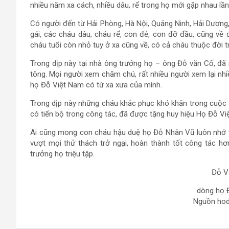
nhiều năm xa cách, nhiều dâu, rể trong họ mới gặp nhau lần
Có người đến từ Hải Phòng, Hà Nội, Quảng Ninh, Hải Dương,
gái, các cháu dâu, cháu rể, con đẻ, con đỡ đầu, cũng về 
cháu tuổi còn nhỏ tuy ở xa cũng về, có cả cháu thuộc đời t
Trong dịp này tại nhà ông trưởng họ – ông Đỗ văn Cố, đã
tông. Mọi người xem chăm chú, rất nhiều người xem lại nhi
họ Đỗ Việt Nam có từ xa xưa của mình.
Trong dịp này những cháu khắc phục khó khăn trong cuộc 
có tiến bộ trong công tác, đã được tặng huy hiệu Họ Đỗ Vi
Ai cũng mong con cháu hậu duệ họ Đỗ Nhân Vũ luôn nhớ v
vượt mọi thử thách trở ngại, hoàn thành tốt công tác hơ
trưởng họ triệu tập.
Đỗ V
dòng họ 
Nguồn hod