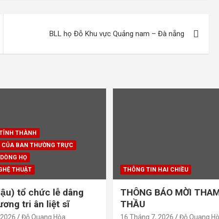
BLL họ Đỗ Khu vực Quảng nam – Đà nẵng
 TỈNH THÀNH
 CỦA BAN THƯỜNG TRỰC
 DÒNG HỌ
GHỆ THUẬT
THÔNG TIN HAI CHIỀU
ậu) tổ chức lễ dâng
THÔNG BÁO MỜI THAM
ng tri ân liệt sĩ
THẦU
 2026
Đỗ Quang Hòa
16 Tháng 7, 2026
Đỗ Quang H