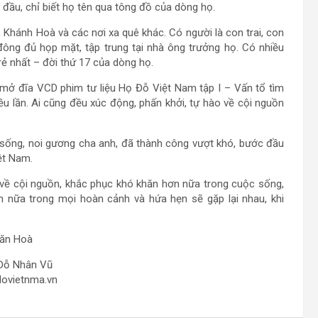
 đầu, chỉ biết họ tên qua tông đồ của dòng họ.
 Khánh Hoà và các nơi xa quê khác. Có người là con trai, con
đông đủ họp mặt, tập trung tại nhà ông trưởng họ. Có nhiều
rẻ nhất – đời thứ 17 của dòng họ.
 mở đĩa VCD phim tư liệu Họ Đỗ Việt Nam tập I – Vấn tổ tìm
ều lần. Ai cũng đều xúc động, phấn khởi, tự hào về cội nguồn
sống, noi gương cha anh, đã thành công vượt khó, bước đầu
ệt Nam.
ề cội nguồn, khắc phục khó khăn hơn nữa trong cuộc sống,
n nữa trong mọi hoàn cảnh và hứa hẹn sẽ gặp lại nhau, khi
ăn Hoà
Đỗ Nhân Vũ
ovietnma.vn