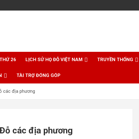
 THỨ 26
LỊCH SỬ HỌ ĐỖ VIỆT NAM
TRUYỀN THỐNG
N
TÀI TRỢ ĐÓNG GÓP
ỗ các địa phương
 Đỗ các địa phương