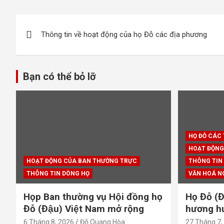
Điều
Thông tin về hoạt động của họ Đỗ các địa phương
hướng
bài
Bạn có thể bỏ lỡ
viết
HỌ ĐỖ CÁC
HOẠT ĐỘNG
HOẠT ĐỘNG CỦA BAN THƯỜNG TRỰC
THÔNG TIN
THÔNG TIN DÒNG HỌ
VĂN HOÁ N
Họp Ban thường vụ Hội đồng họ
Họ Đỗ (Đ
Đỗ (Đậu) Việt Nam mở rộng
hương hươ
6 Tháng 8, 2026
Đỗ Quang Hòa
27 Tháng 7,