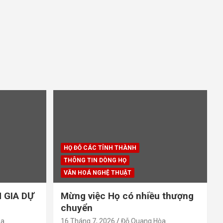
HỌ ĐỖ CÁC TỈNH THÀNH
THÔNG TIN DÒNG HỌ
VĂN HOÁ NGHỆ THUẬT
 GIA DỰ
Mừng việc Họ có nhiều thượng
chuyển
òa
16 Tháng 7, 2026
Đỗ Quang Hòa