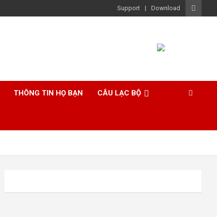
Support
Download
THÔNG TIN HỌ BẠN
CÂU LẠC BỘ