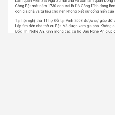
Làm quan Hiến Sát Ngự Sử hai cha và con làm quan Đông C
Công Bật mất năm 1730 con trai là Đỗ Công Đĩnh đang làm 
con gia phả và tư liệu cho nên không biết sự cống hiến của
Tại hội nghị thứ 11 họ Đỗ tại Vinh 2008 được sự giúp đỡ
Lập tìm đến nhà thờ cụ Bật. Và được xem gia phả. Không c
Đốc Thị Nghệ An. Kính mong các cụ họ Đậu Nghệ An giúp đỡ
Xin chân thành cảm ơn!
Thay mặt 
Đỗ Vă
Địa chỉ: Đại học Nông nghiệp Hà Nội
Thị Trấn Trâu Quỳ – Gia Lâm – TP. Hà Nội
Điện thoại: 043.876.6257
Tin hoạt động của
Trong dịp đón xuân mới Kỷ Sửu, vào đúng ngày giỗ Tổ của 
hậu duệ họ Đỗ Nhân Vũ đã thống nhất với nhau họp tại quê