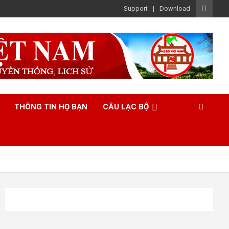
Support
Download
THÔNG TIN HỌ BẠN
CÂU LẠC BỘ