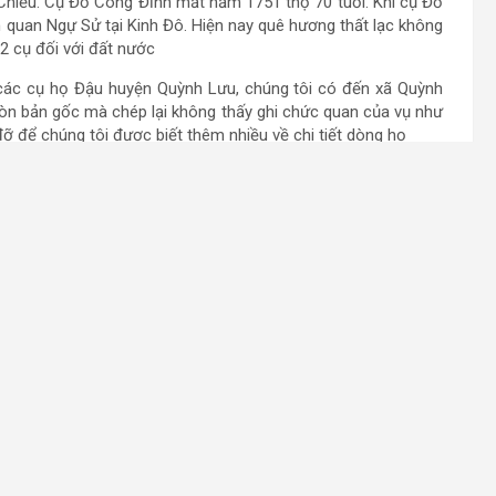
hiều. Cụ Đỗ Công Đĩnh mất năm 1751 thọ 70 tuổi. Khi cụ Đỗ
quan Ngự Sử tại Kinh Đô. Hiện nay quê hương thất lạc không
 2 cụ đối với đất nước
 các cụ họ Đậu huyện Quỳnh Lưu, chúng tôi có đến xã Quỳnh
òn bản gốc mà chép lại không thấy ghi chức quan của vụ như
 để chúng tôi được biết thêm nhiều về chi tiết dòng họ
ban liên lạc
n Bỉnh.
 dòng họ Đỗ Nhân Vũ.
dòng họ (giỗ bà Tổ) ngày 22 tháng chạp tất cả các con cháu
 nhà (Thôn Nhân Vũ, xã Nguyễn Trãi, huyện Ân Thi, tỉnh Hưng