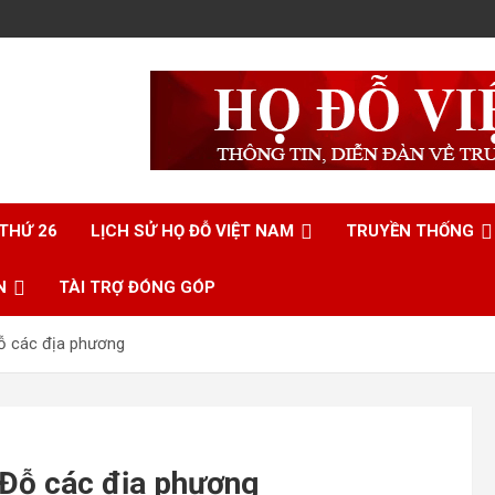
 THỨ 26
LỊCH SỬ HỌ ĐỖ VIỆT NAM
TRUYỀN THỐNG
N
TÀI TRỢ ĐÓNG GÓP
ỗ các địa phương
 Đỗ các địa phương