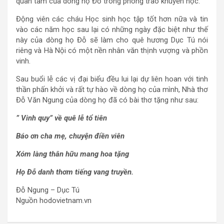
quan tâm của dòng họ Đỗ trong phong trào khuyến học.
Động viên các cháu Học sinh học tập tốt hơn nữa và tin
vào các năm học sau lại có những ngày đặc biệt như thế
này của dòng họ Đỗ sẽ làm cho quê hương Dục Tú nói
riêng và Hà Nội có một nền nhân văn thịnh vượng và phồn
vinh.
Sau buổi lễ các vị đại biểu đều lui lại dự liên hoan với tinh
thần phấn khởi và rất tự hào về dòng họ của mình, Nhà thơ
Đỗ Văn Ngung của dòng họ đã có bài thơ tặng như sau:
” Vinh quy” về quê lễ tổ tiên
Báo ơn cha mẹ, chuyện điền viên
Xóm làng thân hữu mang hoa tặng
Họ Đỗ danh thơm tiếng vang truyền.
Đỗ Ngung – Dục Tú
Nguồn hodovietnam.vn