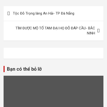
Điều
Tộc Đỗ Trọng làng An Hải- TP Đà Nẵng
hướng
bài
TÌM ĐƯỢC MỘ TỔ TAM ĐẠI HỌ ĐỖ ĐÁP CẦU- BẮC
viết
NINH
Bạn có thể bỏ lỡ