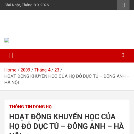
Skip
Chủ Nhật, Tháng 8 9, 2026
to
content
Họ Đỗ (Đậu) Việt Nam
The Do families of Vietnam "Kết nối dòng họ"
Home
2009
Tháng 4
23
HOẠT ĐỘNG KHUYẾN HỌC CỦA HỌ ĐỖ DỤC TÚ – ĐÔNG ANH –
HÀ NỘI
THÔNG TIN DÒNG HỌ
HOẠT ĐỘNG KHUYẾN HỌC CỦA
HỌ ĐỖ DỤC TÚ – ĐÔNG ANH – HÀ