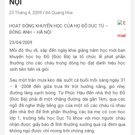
NỘI
23 Tháng 4, 2009
Đỗ Quang Hòa
HOẠT ĐỘNG KHUYẾN HỌC CỦA HỌ ĐỖ DỤC TÚ –
ĐÔNG ANH – HÀ NỘI
23/04/2009
Mỗi độ thu về, sắp đến ngày khai giảng năm học mới ban
khuyến học họ Đỗ (Đức Bà) lại tổ chức lễ phát phần
thưởng cho các cháu trong dòng họ đạt danh hiệu học
sinh tiên tiến và giỏi.
Sau một trận mưa kéo dài suốt cả buổi mỗi sáng ngày 31
– 8 -2008 đến giữa trưa thì trời hưởng nắng, gió nhẹ,
đường làng sạch bóng. Từ Phúc Hậu đến nhà thờ họ Đỗ
(Đức Bà) phải đi một chặng đường dài gần 1km, qua các
ngõ đã nghe thấy tiếng gọi của một số các cháu rủ nhau
đến nhà thờ để lĩnh phần thưởng, các bà mẹ có con học
lớp 1, trường tiểu học Dục Tú khoe với mọi người: cháu
nhận được giấy báo đi lĩnh thưởng sướng quá cả đêm qua
không ngủ được chỉ mong trời chóng sáng.