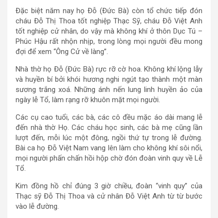
Đặc biệt năm nay họ Đỗ (Đức Bà) còn tổ chức tiếp đón
cháu Đỗ Thị Thoa tốt nghiệp Thạc Sỹ, cháu Đỗ Việt Anh
tốt nghiệp cử nhân, do vậy mà không khí ở thôn Dục Tú –
Phúc Hậu rất nhộn nhịp, trong lòng mọi người đều mong
đợi để xem “Ông Cử về làng”.
Nhà thờ họ Đỗ (Đức Bà) rực rỡ cờ hoa. Không khí lộng lẫy
và huyền bí bởi khói hương nghi ngút tạo thành một màn
sương trắng xoá. Những ánh nến lung linh huyền ảo của
ngày lễ Tổ, làm rạng rỡ khuôn mặt mọi người.
Các cụ cao tuổi, các bà, các cô đều mặc áo dài mang lễ
đến nhà thờ Họ. Các cháu học sinh, các bà mẹ cũng lần
lượt đến, mỗi lúc một đông, ngồi thứ tự trong lễ đường.
Bài ca họ Đỗ Việt Nam vang lên làm cho không khí sôi nổi,
mọi người phấn chấn hồi hộp chờ đón đoàn vinh quy về Lễ
Tổ.
Kim đồng hồ chỉ đúng 3 giờ chiều, đoàn “vinh quy” của
Thạc sỹ Đỗ Thị Thoa và cử nhân Đỗ Việt Anh từ từ bước
vào lễ đường.