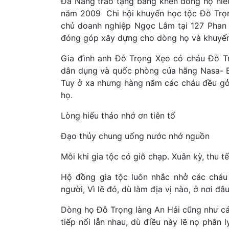
Đà Nẵng trao tặng bằng khen dòng họ hiế
năm 2009 Chi hội khuyến học tộc Đỗ Trọn
chủ doanh nghiệp Ngọc Lâm tại 127 Phan 
đóng góp xây dựng cho dòng họ và khuyến 
Gia đình anh Đỗ Trọng Xẹo có cháu Đỗ Trọ
dân dụng và quốc phòng của hãng Nasa- Boi
Tuy ở xa nhưng hàng năm các cháu đều gở
họ.
Lòng hiếu thảo nhớ ơn tiên tổ
Đạo thủy chung uống nước nhớ nguồn
Mỗi khi gia tộc có giỗ chạp. Xuân kỳ, thu t
Hộ đồng gia tộc luôn nhắc nhở các cháu
người, Vì lẽ đó, dù làm địa vị nào, ở nơi đ
Dòng họ Đỗ Trọng làng An Hải cũng như cá
tiếp nối lẫn nhau, dù điều này lẽ nọ phân 