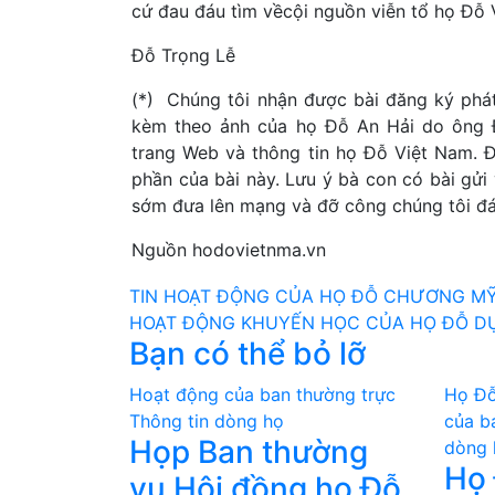
cứ đau đáu tìm vềcội nguồn viễn tổ họ Đỗ
Đỗ Trọng Lễ
(*) Chúng tôi nhận được bài đăng ký phát
kèm theo ảnh của họ Đỗ An Hải do ông Đ
trang Web và thông tin họ Đỗ Việt Nam. Đ
phần của bài này. Lưu ý bà con có bài gửi
sớm đưa lên mạng và đỡ công chúng tôi đá
Nguồn hodovietnma.vn
Điều
TIN HOẠT ĐỘNG CỦA HỌ ĐỖ CHƯƠNG M
HOẠT ĐỘNG KHUYẾN HỌC CỦA HỌ ĐỖ DỤ
hướng
Bạn có thể bỏ lỡ
bài
Hoạt động của ban thường trực
Họ Đỗ
viết
Thông tin dòng họ
của b
Họp Ban thường
dòng 
Họ 
vụ Hội đồng họ Đỗ