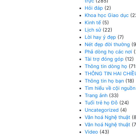
trực
(285)
Hỏi đáp
(2)
Khoa học Giao dục
(2
Kinh tế
(5)
Lịch sử
(22)
Lời hay ý đẹp
(7)
Nét đẹp đời thường
(9
Phả dòng họ các nơi
(
Tài trợ đóng góp
(12)
Thông tin dòng họ
(71
THÔNG TIN HAI CHIỀ
Thông tin họ bạn
(18)
Tìm hiểu về cội nguồn
Trang ảnh
(33)
Tuổi trẻ họ Đỗ
(24)
Uncategorized
(4)
Văn hoá Nghệ thuật
(8
Văn hoá Nghệ thuật
(7
Video
(43)