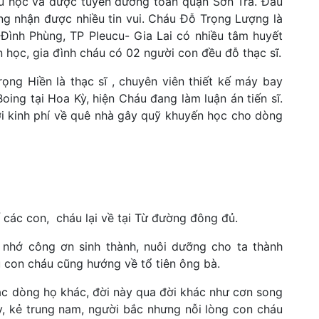
u học và được tuyên dương toàn quận Sơn Trà. Đầu
g nhận được nhiều tin vui. Cháu Đỗ Trọng Lượng là
Đình Phùng, TP Pleucu- Gia Lai có nhiều tâm huyết
học, gia đình cháu có 02 người con đều đỗ thạc sĩ.
ng Hiền là thạc sĩ , chuyên viên thiết kế máy bay
ng tại Hoa Kỳ, hiện Cháu đang làm luận án tiến sĩ.
i kinh phí về quê nhà gây quỹ khuyến học cho dòng
ế các con, cháu lại về tại Từ đường đông đủ.
 nhớ công ơn sinh thành, nuôi dưỡng cho ta thành
âu con cháu cũng hướng về tổ tiên ông bà.
c dòng họ khác, đời này qua đời khác như cơn song
ly, kẻ trung nam, người bắc nhưng nỗi lòng con cháu