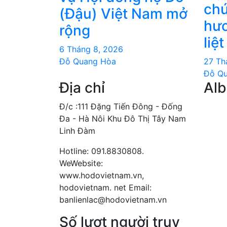
chư
(Đậu) Việt Nam mở
hươ
rộng
liệt
6 Tháng 8, 2026
Đỗ Quang Hòa
27 Th
Đỗ Q
Địa chỉ
Al
Đ/c :111 Đặng Tiến Đông - Đống
Đa - Hà Nôi Khu Đô Thị Tây Nam
Linh Đàm
Hotline: 091.8830808.
WeWebsite:
www.hodovietnam.vn,
hodovietnam. net Email:
banlienlac@hodovietnam.vn
Số lượt người truy