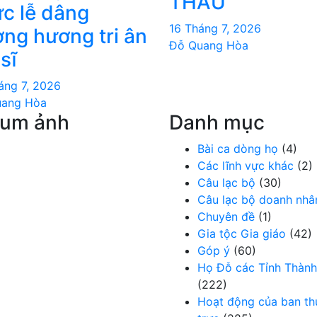
THẦU
́c lễ dâng
16 Tháng 7, 2026
ng hương tri ân
Đỗ Quang Hòa
 sĩ
áng 7, 2026
uang Hòa
bum ảnh
Danh mục
Bài ca dòng họ
(4)
Các lĩnh vực khác
(2)
Câu lạc bộ
(30)
Câu lạc bộ doanh nhâ
Chuyên đề
(1)
Gia tộc Gia giáo
(42)
Góp ý
(60)
Họ Đỗ các Tỉnh Thành
(222)
Hoạt động của ban t