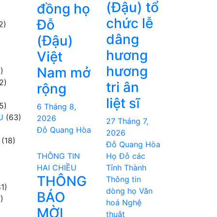
(Đậu) tổ
đồng họ
chức lễ
Đỗ
2)
dâng
(Đậu)
hương
Việt
hương
Nam mở
)
2)
tri ân
rộng
liệt sĩ
5)
6 Tháng 8,
U
(63)
2026
27 Tháng 7,
Đỗ Quang Hòa
2026
(18)
Đỗ Quang Hòa
THÔNG TIN
Họ Đỗ các
HAI CHIỀU
Tỉnh Thành
THÔNG
Thông tin
1)
dòng họ
Văn
BÁO
)
hoá Nghệ
MỜI
thuật