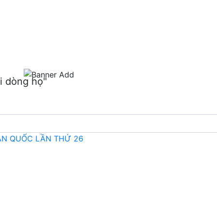
m
i dòng họ"
OÀN QUỐC LẦN THỨ 26