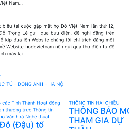
 Việt Nam…
 biểu tại cuộc gặp mặt họ Đỗ Việt Nam lần thứ 12,
ỗ Trọng Lễ gửi qua bưu điện, đề nghị đăng trên
ể kịp đưa lên Website chúng tôi chỉ trích đăng một
 về Website hodovietnam nên gửi qua thư điện tử để
nh máy lại.
Ỹ
C TÚ – ĐÔNG ANH – HÀ NỘI
 các Tỉnh Thành
Hoạt động
THÔNG TIN HAI CHIỀU
THÔNG BÁO M
an thường trực
Thông tin
họ
Văn hoá Nghệ thuật
THAM GIA DỰ
Đỗ (Đậu) tổ