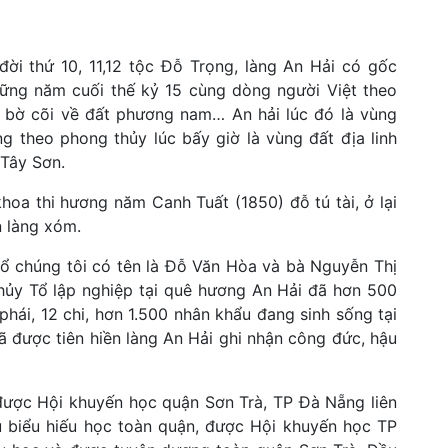
ời thứ 10, 11,12 tộc Đỗ Trọng, làng An Hải có gốc
hững năm cuối thế kỷ 15 cùng dòng người Việt theo
bờ cõi về đất phương nam… An hải lúc đó là vùng
g theo phong thủy lúc bấy giờ là vùng đất địa linh
 Tây Sơn.
oa thi hương năm Canh Tuất (1850) đỗ tú tài, ở lại
 làng xóm.
 chúng tôi có tên là Đỗ Văn Hòa và bà Nguyễn Thị
 Thủy Tổ lập nghiệp tại quê hương An Hải đã hơn 500
hái, 12 chi, hơn 1.500 nhân khẩu đang sinh sống tại
 được tiên hiền làng An Hải ghi nhận công đức, hậu
 Hội khuyến học quận Sơn Trà, TP Đà Nẵng liên
êu biểu hiếu học toàn quận, được Hội khuyến học TP