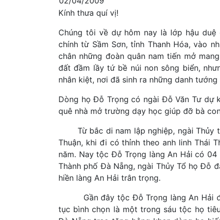
02/04/2009
Kính thưa quí vị!
Chúng tôi về dự hôm nay là lớp hậu duệ đ
chính từ Sầm Sơn, tỉnh Thanh Hóa, vào n
chân những đoàn quân nam tiến mở mang 
đất đầm lầy tứ bề núi non sông biển, nhưn
nhân kiệt, nơi đã sinh ra những danh tướng
Dòng họ Đỗ Trọng có ngài Đỗ Văn Tư dự kh
quê nhà mở trường dạy học giúp đỡ bà con
Từ bắc di nam lập nghiệp, ngài Thủy tổ
Thuận, khi đi có thỉnh theo anh linh Thái
năm. Nay tộc Đỗ Trọng làng An Hải có 04 p
Thành phố Đà Nẵng, ngài Thủy Tổ họ Đỗ đã
hiền làng An Hải trân trọng.
Gần đây tộc Đỗ Trọng làng An Hải được
tục bình chọn là một trong sáu tộc họ ti