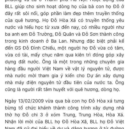
BLL giúp cho sinh hoạt dòng họ của bà con họ Đỗ ở
đây rất sôi nổi, góp phần làm đẹp thêm truyền thống
của quê hương. Họ Đỗ Hòa Xá có truyền thống yêu
nước và hiếu học từ xưa đến nay, có nhiều người như
ba anh em Đỗ Trường, Đỗ Quân và Đỗ Sơn thành công
trong kinh doanh ở Ba Lan. Nhưng đặc biệt phải kể
đến GS Đỗ Đình Chiểu, một người họ Đỗ vừa có tâm,
vừa có tài, mấy chục năm qua kiên trì đóng góp xây
dựng đất nước. Ông là một trong những chuyên gia
hàng đầu người Việt Nam về vật lý nguyên tử, được
nhà nước mời tham gia ý kiến cho Dự án xây dựng
nhà máy điện nguyên tử đầu tiên của nước ta. Ông
cũng là người rất tâm huyết với quê hương, dòng họ.
Ngày 13/02/2009 vừa qua bà con họ Đỗ Hòa xá tưng
bừng tổ chức khánh thành công trình xây dựng nhà
thờ họ Đỗ chi 3 ở xóm Trung, Trung Hòa, Hòa Xá.
Nhận lời mời của BLL họ Đỗ Hòa Xã, BLL họ Đỗ Việt
Nam đã cử đại biểu về dự và dâng hương ở từ đường