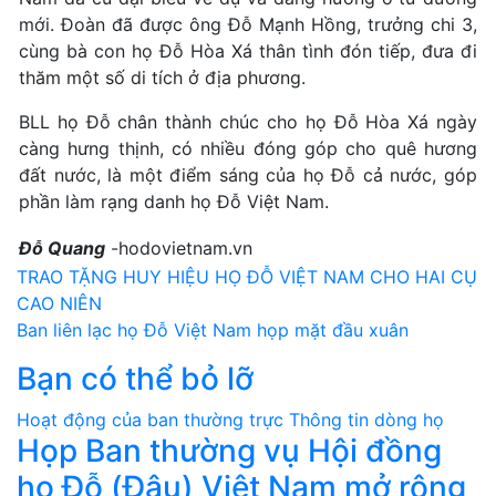
mới. Đoàn đã được ông Đỗ Mạnh Hồng, trưởng chi 3,
cùng bà con họ Đỗ Hòa Xá thân tình đón tiếp, đưa đi
thăm một số di tích ở địa phương.
BLL họ Đỗ chân thành chúc cho họ Đỗ Hòa Xá ngày
càng hưng thịnh, có nhiều đóng góp cho quê hương
đất nước, là một điểm sáng của họ Đỗ cả nước, góp
phần làm rạng danh họ Đỗ Việt Nam.
Đỗ Quang
-hodovietnam.vn
Điều
TRAO TẶNG HUY HIỆU HỌ ĐỖ VIỆT NAM CHO HAI CỤ
CAO NIÊN
hướng
Ban liên lạc họ Đỗ Việt Nam họp mặt đầu xuân
bài
Bạn có thể bỏ lỡ
viết
Hoạt động của ban thường trực
Thông tin dòng họ
Họp Ban thường vụ Hội đồng
họ Đỗ (Đậu) Việt Nam mở rộng