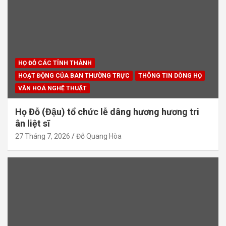
HỌ ĐỖ CÁC TỈNH THÀNH
HOẠT ĐỘNG CỦA BAN THƯỜNG TRỰC
THÔNG TIN DÒNG HỌ
VĂN HOÁ NGHỆ THUẬT
Họ Đỗ (Đậu) tổ chức lễ dâng hương hương tri
ân liệt sĩ
27 Tháng 7, 2026
Đỗ Quang Hòa