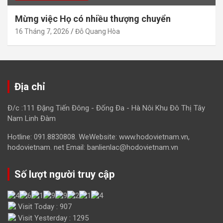
Mừng việc Họ có nhiều thượng chuyển
16 Tháng 7, 2026
Đỗ Quang Hòa
Địa chỉ
Đ/c :111 Đặng Tiến Đông - Đống Đa - Hà Nôi Khu Đô Thị Tây
Nam Linh Đàm
Hotline: 091.8830808. WeWebsite: www.hodovietnam.vn,
hodovietnam. net Email: banlienlac@hodovietnam.vn
Số lượt người truy cập
Visit Today : 907
Visit Yesterday : 1295