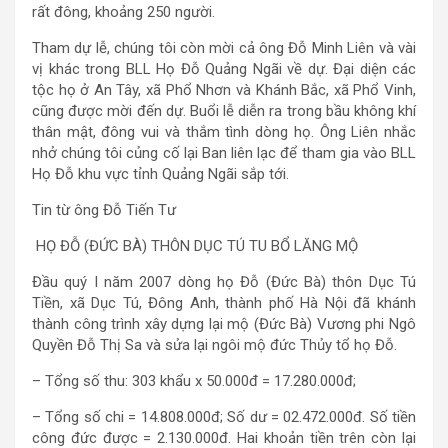
rất đông, khoảng 250 người.
Tham dự lễ, chúng tôi còn mời cả ông Đỗ Minh Liên và vài
vị khác trong BLL Họ Đỗ Quảng Ngãi về dự. Đại diện các
tộc họ ở An Tây, xã Phổ Nhơn và Khánh Bắc, xã Phổ Vinh,
cũng được mời đến dự. Buổi lễ diễn ra trong bầu không khí
thân mật, đông vui và thắm tình dòng họ. Ông Liên nhắc
nhở chúng tôi củng cố lại Ban liên lạc để tham gia vào BLL
Họ Đỗ khu vực tỉnh Quảng Ngãi sắp tới.
Tin từ ông Đỗ Tiến Tư
HỌ ĐỖ (ĐỨC BÀ) THÔN DỤC TÚ TU BỔ LĂNG MỘ
Đầu quý I năm 2007 dòng họ Đỗ (Đức Bà) thôn Dục Tú
Tiền, xã Dục Tú, Đông Anh, thành phố Hà Nội đã khánh
thành công trình xây dựng lại mộ (Đức Bà) Vương phi Ngô
Quyền Đỗ Thị Sa và sửa lại ngôi mộ đức Thủy tổ họ Đỗ.
– Tổng số thu: 303 khẩu x 50.000đ = 17.280.000đ;
– Tổng số chi = 14.808.000đ; Số dư = 02.472.000đ. Số tiền
công đức được = 2.130.000đ. Hai khoản tiền trên còn lại