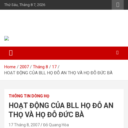
Skip
Thứ Sáu, Tháng 8 7, 2026
to
content
Họ Đỗ (Đậu) Việt Nam
The Do families of Vietnam "Kết nối dòng họ"
Home
2007
Tháng 8
17
HOẠT ĐỘNG CỦA BLL HỌ ĐỖ AN THỌ VÀ HỌ ĐỖ ĐỨC BÀ
THÔNG TIN DÒNG HỌ
HOẠT ĐỘNG CỦA BLL HỌ ĐỖ AN
THỌ VÀ HỌ ĐỖ ĐỨC BÀ
17 Tháng 8, 2007
Đỗ Quang Hòa