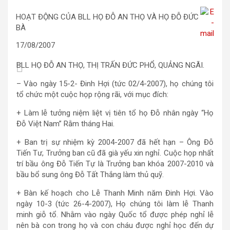
HOẠT ĐỘNG CỦA BLL HỌ ĐỖ AN THỌ VÀ HỌ ĐỖ ĐỨC
BÀ
17/08/2007
BLL HỌ ĐỖ AN THỌ, THỊ TRẤN ĐỨC PHỔ, QUẢNG NGÃI.
– Vào ngày 15-2- Đinh Hợi (tức 02/4-2007), họ chúng tôi
tổ chức một cuộc họp rộng rãi, với mục đích:
+ Làm lễ tưởng niệm liệt vị tiên tổ họ Đỗ nhân ngày “Họ
Đỗ Việt Nam” Rằm tháng Hai.
+ Ban trị sự nhiệm kỳ 2004-2007 đã hết hạn – Ông Đỗ
Tiến Tư, Trưởng ban cũ đã già yếu xin nghỉ. Cuộc họp nhất
trí bầu ông Đỗ Tiến Tự là Trưởng ban khóa 2007-2010 và
bầu bổ sung ông Đỗ Tất Thắng làm thủ quỹ.
+ Bàn kế hoạch cho Lễ Thanh Minh năm Đinh Hợi. Vào
ngày 10-3 (tức 26-4-2007), Họ chúng tôi làm lễ Thanh
minh giỗ tổ. Nhằm vào ngày Quốc tổ được phép nghỉ lễ
nên bà con trong họ và con cháu được nghỉ học đến dự