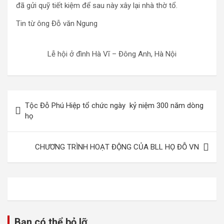
đã gửi quỹ tiết kiệm để sau này xây lại nhà thờ tổ.
Tin từ ông Đỗ văn Ngung
Lễ hội ở đình Hà Vĩ – Đông Anh, Hà Nội
Điều
Tộc Đỗ Phú Hiệp tổ chức ngày kỷ niệm 300 năm dòng
hướng
họ
bài
viết
CHƯƠNG TRÌNH HOẠT ĐỘNG CỦA BLL HỌ ĐỖ VN
Bạn có thể bỏ lỡ