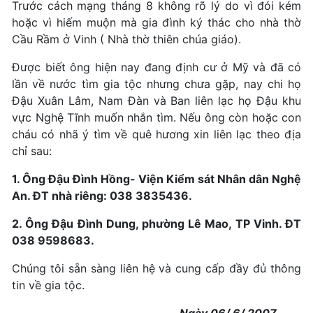
Trước cách mạng tháng 8 không rõ lý do vì đói kém
hoặc vì hiếm muộn mà gia đình ký thác cho nhà thờ
Cầu Rầm ở Vinh ( Nhà thờ thiên chúa giáo).
Được biết ông hiện nay đang định cư ở Mỹ và đã có
lần về nước tìm gia tộc nhưng chưa gặp, nay chi họ
Đậu Xuân Lâm, Nam Đàn và Ban liên lạc họ Đậu khu
vực Nghệ Tĩnh muốn nhắn tìm. Nếu ông còn hoặc con
cháu có nhã ý tìm về quê hương xin liên lạc theo địa
chỉ sau:
1. Ông Đậu Đình Hồng- Viện Kiểm sát Nhân dân Nghệ
An. ĐT nhà riêng: 038 3835436.
2. Ông Đậu Đình Dung, phường Lê Mao, TP Vinh. ĐT
038 9598683.
Chúng tôi sẵn sàng liên hệ và cung cấp đầy đủ thông
tin về gia tộc.
Ngày 06/ 6/ 2007