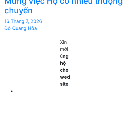
Mừng việc Họ có nhiều thượng
chuyển
16 Tháng 7, 2026
Đỗ Quang Hòa
Xin
mời
ủ
ng
hộ
cho
wed
site
.