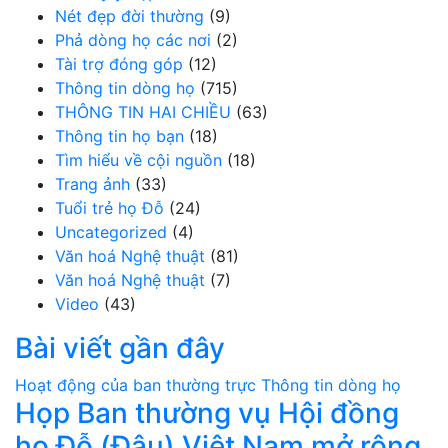
Nét đẹp đời thường
(9)
Phả dòng họ các nơi
(2)
Tài trợ đóng góp
(12)
Thông tin dòng họ
(715)
THÔNG TIN HAI CHIỀU
(63)
Thông tin họ bạn
(18)
Tìm hiểu về cội nguồn
(18)
Trang ảnh
(33)
Tuổi trẻ họ Đỗ
(24)
Uncategorized
(4)
Văn hoá Nghệ thuật
(81)
Văn hoá Nghệ thuật
(7)
Video
(43)
Bài viết gần đây
Hoạt động của ban thường trực
Thông tin dòng họ
Họp Ban thường vụ Hội đồng
họ Đỗ (Đậu) Việt Nam mở rộng