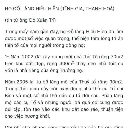
HỌ ĐỖ LÀNG HIẾU HIỀN (TĨNH GIA, THANH HOÁ)
(tin từ ông Đỗ Xuân Trĩ)
Trong mấy năm gần đây, họ Đỗ làng Hiếu Hiền đã làm
được một số việc quan trọng, thể hiện tấm lòng tri ân
tiên tổ của mọi người trong dòng họ:
1- Năm 2002 đã xây dựng mới nhà thờ Tổ rộng 70m2
2
trên khu đất đẹp, rộng 300m
thay cho nhà thờ cũ
vốn là nhà riêng của ông Trưởng họ.
Năm 2005 lại tu bổ lăng mộ của Thuỷ tổ rộng 90m2.
Trong thời gian này còn xây dựng nhà thờ cụ Tổ chi
Bính và một số nhà thờ các cụ tổ đời sau. Phần lăng
mộ các cụ Tổ và những người đã quá cố cũng được
qui tập, tôn tạo vào các khu đất cao ráo, thuận tiện
cho việc hương khói.
Chi phí cho những công việc này do các hộ gia đình