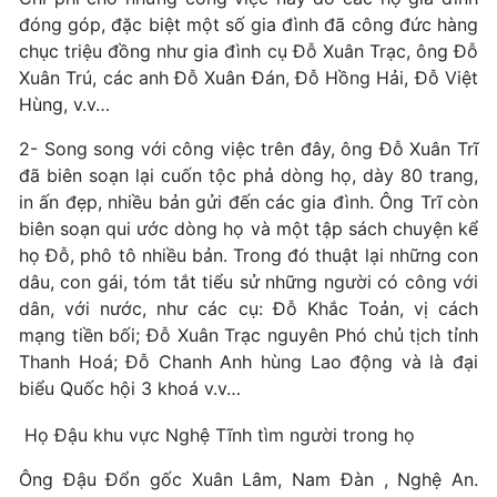
đóng góp, đặc biệt một số gia đình đã công đức hàng
chục triệu đồng như gia đình cụ Đỗ Xuân Trạc, ông Đỗ
Xuân Trú, các anh Đỗ Xuân Đán, Đỗ Hồng Hải, Đỗ Việt
Hùng, v.v…
2- Song song với công việc trên đây, ông Đỗ Xuân Trĩ
đã biên soạn lại cuốn tộc phả dòng họ, dày 80 trang,
in ấn đẹp, nhiều bản gửi đến các gia đình. Ông Trĩ còn
biên soạn qui ước dòng họ và một tập sách chuyện kể
họ Đỗ, phô tô nhiều bản. Trong đó thuật lại những con
dâu, con gái, tóm tắt tiểu sử những người có công với
dân, với nước, như các cụ: Đỗ Khắc Toản, vị cách
mạng tiền bối; Đỗ Xuân Trạc nguyên Phó chủ tịch tỉnh
Thanh Hoá; Đỗ Chanh Anh hùng Lao động và là đại
biểu Quốc hội 3 khoá v.v…
Họ Đậu khu vực Nghệ Tĩnh tìm người trong họ
Ông Đậu Đổn gốc Xuân Lâm, Nam Đàn , Nghệ An.