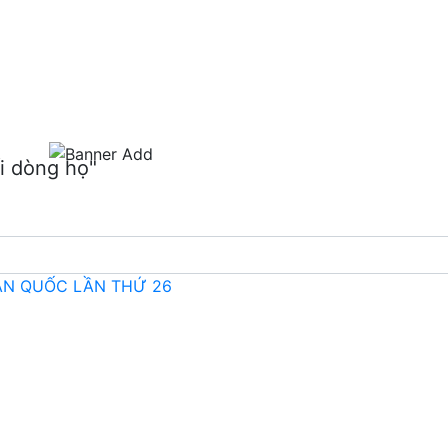
m
i dòng họ"
OÀN QUỐC LẦN THỨ 26