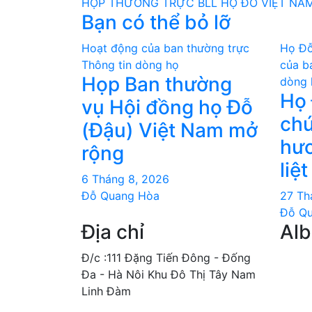
HỌP THƯỜNG TRỰC BLL HỌ ĐỖ VIỆT NA
hướng
Bạn có thể bỏ lỡ
bài
Hoạt động của ban thường trực
Họ Đỗ
viết
Thông tin dòng họ
của b
Họp Ban thường
dòng 
Họ 
vụ Hội đồng họ Đỗ
chư
(Đậu) Việt Nam mở
hươ
rộng
liệt
6 Tháng 8, 2026
Đỗ Quang Hòa
27 Th
Đỗ Q
Địa chỉ
Al
Đ/c :111 Đặng Tiến Đông - Đống
Đa - Hà Nôi Khu Đô Thị Tây Nam
Linh Đàm