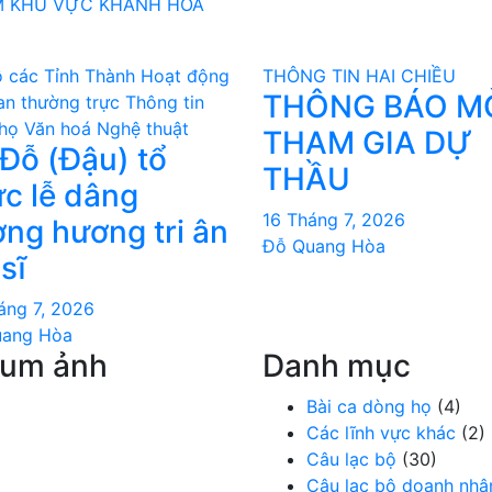
M KHU VỰC KHÁNH HOÀ
 các Tỉnh Thành
Hoạt động
THÔNG TIN HAI CHIỀU
THÔNG BÁO M
an thường trực
Thông tin
họ
Văn hoá Nghệ thuật
THAM GIA DỰ
Đỗ (Đậu) tổ
THẦU
́c lễ dâng
16 Tháng 7, 2026
ng hương tri ân
Đỗ Quang Hòa
 sĩ
áng 7, 2026
uang Hòa
bum ảnh
Danh mục
Bài ca dòng họ
(4)
Các lĩnh vực khác
(2)
Câu lạc bộ
(30)
Câu lạc bộ doanh nhâ