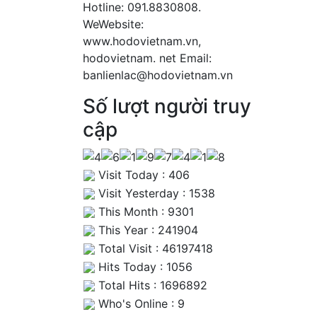
Hotline: 091.8830808.
WeWebsite:
www.hodovietnam.vn,
hodovietnam. net Email:
banlienlac@hodovietnam.vn
Số lượt người truy
cập
Visit Today : 406
Visit Yesterday : 1538
This Month : 9301
This Year : 241904
Total Visit : 46197418
Hits Today : 1056
Total Hits : 1696892
Who's Online : 9