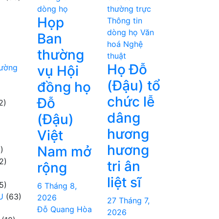
dòng họ
thường trực
Họp
Thông tin
dòng họ
Văn
Ban
hoá Nghệ
thường
thuật
Họ Đỗ
hường
vụ Hội
(Đậu) tổ
đồng họ
chức lễ
Đỗ
2)
dâng
(Đậu)
hương
Việt
hương
Nam mở
)
2)
tri ân
rộng
liệt sĩ
5)
6 Tháng 8,
U
(63)
2026
27 Tháng 7,
Đỗ Quang Hòa
2026