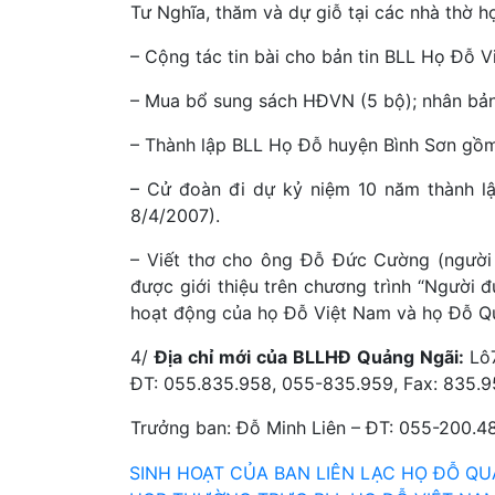
Tư Nghĩa, thăm và dự giỗ tại các nhà thờ h
– Cộng tác tin bài cho bản tin BLL Họ Đỗ V
– Mua bổ sung sách HĐVN (5 bộ); nhân bản
– Thành lập BLL Họ Đỗ huyện Bình Sơn gồm 
– Cử đoàn đi dự kỷ niệm 10 năm thành l
8/4/2007).
– Viết thơ cho ông Đỗ Đức Cường (người
được giới thiệu trên chương trình “Người đ
hoạt động của họ Đỗ Việt Nam và họ Đỗ Q
4/
Địa chỉ mới của BLLHĐ Quảng Ngãi:
Lô
ĐT: 055.835.958, 055-835.959, Fax: 835.9
Trưởng ban: Đỗ Minh Liên – ĐT: 055-200.48
Điều
SINH HOẠT CỦA BAN LIÊN LẠC HỌ ĐỖ Q