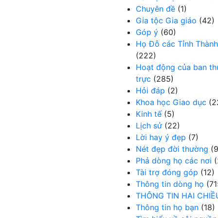
Chuyên đề
(1)
Gia tộc Gia giáo
(42)
Góp ý
(60)
Họ Đỗ các Tỉnh Thành
(222)
Hoạt động của ban t
trực
(285)
Hỏi đáp
(2)
Khoa học Giao dục
(2
Kinh tế
(5)
Lịch sử
(22)
Lời hay ý đẹp
(7)
Nét đẹp đời thường
(9
Phả dòng họ các nơi
(
Tài trợ đóng góp
(12)
Thông tin dòng họ
(71
THÔNG TIN HAI CHIỀ
Thông tin họ bạn
(18)