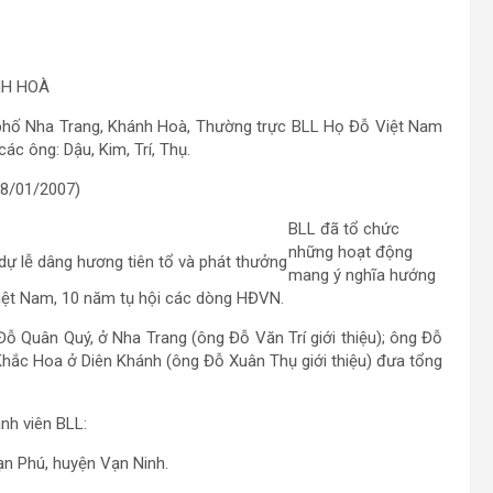
NH HOÀ
 phố Nha Trang, Khánh Hoà, Thường trực BLL Họ Đỗ Việt Nam
c ông: Dậu, Kim, Trí, Thụ.
28/01/2007)
BLL đã tổ chức
những hoạt động
ự lễ dâng hương tiên tổ và phát thưởng
mang ý nghĩa hướng
iệt Nam, 10 năm tụ hội các dòng HĐVN.
 Đỗ Quân Quý, ở Nha Trang (ông Đỗ Văn Trí giới thiệu); ông Đỗ
 Khắc Hoa ở Diên Khánh (ông Đỗ Xuân Thụ giới thiệu) đưa tổng
nh viên BLL:
ạn Phú, huyện Vạn Ninh.