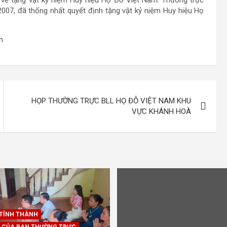
ề tặng vật kỷ niệm Huy hiệu Họ Đỗ Việt Nam. Thường trực
07, đã thống nhất quyết định tặng vật kỷ niệm Huy hiệu Họ
n
HỌP THƯỜNG TRỰC BLL HỌ ĐỖ VIỆT NAM KHU
VỰC KHÁNH HOÀ
 TỈNH THÀNH
 CỦA BAN THƯỜNG TRỰC