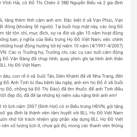
 Vĩnh Hải, cô Đỗ Thị Chiên ở 38B Nguyễn Biểu và 2 gia đình
i, tăng thêm tình cảm anh em. Đặc biệt ở xã Vạn Phúc, Vạn
rất đông (khoảng 50 người). Tại buổi họp mặt này, các ông Đỗ
tóm tắt tôn chỉ, mục đích, sự ra đời và gần 10 năm hoạt động
ng ban; ý nghĩa của Biểu trưng Họ Đỗ Việt Nam; việc chính
 những hoạt động hướng tới kỷ niệm 10 năm (4/1997-4/2007)
VN. Các vị Trưởng họ, Trưởng chi, các cụ cao tuổi cảm động
 Đỗ Văn Bàng đã chụp hình, quay phim ghi lại hình ảnh thân
c BLL Họ Đỗ Việt Nam.
n dâu, con rể ở xã Suối Tân, Diên Khánh đã về Nha Trang, đến
ng Đỗ Anh Tịnh bị đau bệnh lâu ngày, anh em họ Đỗ ở xã Suối
họ Đỗ, chồng bà Đỗ Thị Đào) đã tìm thuốc để anh Tịnh điều
tốt đẹp đó, đã để lại những kỷ niệm sâu nặng tình anh em!
tờ lịch năm 2007 (Đinh Hợi) có in Biểu trưng HĐVN, gửi tặng
ố gia đình là thành viên tâm huyết với BLL Họ Đỗ Việt Nam
luôn nhớ tới trách nhiệm góp phần xây dựng BLL Họ Đỗ Việt
 nên số lượng lịch ít, chưa gửi đủ, mong các thanh viên thông