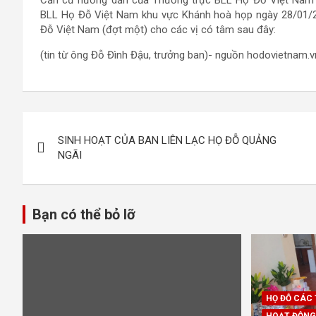
Căn cứ hướng dẫn của Thường trực BLL Họ Đỗ Việt Nam v
BLL Họ Đỗ Việt Nam khu vực Khánh hoà họp ngày 28/01/20
Đỗ Việt Nam (đợt một) cho các vị có tâm sau đây:
(tin từ ông Đỗ Đình Đậu, trưởng ban)- nguồn hodovietnam.v
Điều
SINH HOẠT CỦA BAN LIÊN LẠC HỌ ĐỖ QUẢNG
hướng
NGÃI
bài
viết
Bạn có thể bỏ lỡ
HỌ ĐỖ CÁC
HOẠT ĐỘNG