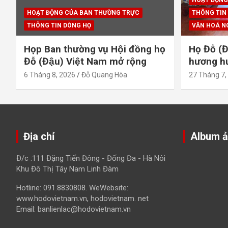
HOẠT ĐỘNG CỦA BAN THƯỜNG TRỰC
THÔNG TIN
THÔNG TIN DÒNG HỌ
VĂN HOÁ N
Họp Ban thường vụ Hội đồng họ
Họ Đỗ (Đ
Đỗ (Đậu) Việt Nam mở rộng
hương hươ
6 Tháng 8, 2026
Đỗ Quang Hòa
27 Tháng 7,
Địa chỉ
Album 
Đ/c :111 Đặng Tiến Đông - Đống Đa - Hà Nôi
Khu Đô Thị Tây Nam Linh Đàm
Hotline: 091.8830808. WeWebsite:
www.hodovietnam.vn, hodovietnam. net
Email: banlienlac@hodovietnam.vn