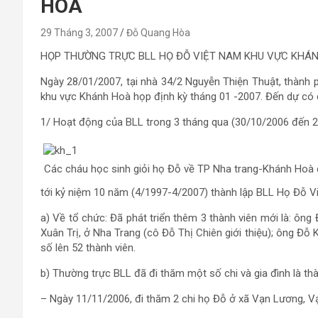
HOÀ
29 Tháng 3, 2007
Đỗ Quang Hòa
HỌP THƯỜNG TRỰC BLL HỌ ĐỖ VIỆT NAM KHU VỰC KHÁ
Ngày 28/01/2007, tại nhà 34/2 Nguyễn Thiện Thuật, thành
khu vực Khánh Hoà họp định kỳ tháng 01 -2007. Đến dự có cá
1/ Hoạt động của BLL trong 3 tháng qua (30/10/2006 đến 
Các cháu học sinh giỏi họ Đỗ về TP Nha trang-Khánh Hoà d
tới kỷ niệm 10 năm (4/1997-4/2007) thành lập BLL Họ Đỗ V
a) Về tổ chức: Đã phát triển thêm 3 thành viên mới là: ông
Xuân Trị, ở Nha Trang (cô Đỗ Thị Chiên giới thiệu); ông Đỗ
số lên 52 thành viên.
b) Thường trực BLL đã đi thăm một số chi và gia đình là thà
– Ngày 11/11/2006, đi thăm 2 chi họ Đỗ ở xã Vạn Lương, V