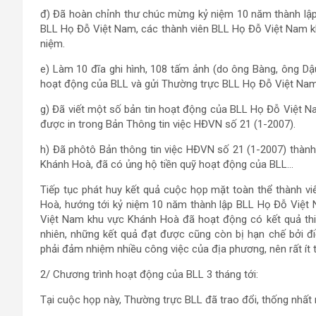
đ) Đã hoàn chỉnh thư chúc mừng kỷ niệm 10 năm thành lậ
BLL Họ Đỗ Việt Nam, các thành viên BLL Họ Đỗ Việt Nam k
niệm.
e) Làm 10 đĩa ghi hình, 108 tấm ảnh (do ông Bàng, ông Dậ
hoạt động của BLL và gửi Thường trực BLL Họ Đỗ Việt Nam l
g) Đã viết một số bản tin hoạt động của BLL Họ Đỗ Việt 
được in trong Bản Thông tin việc HĐVN số 21 (1-2007).
h) Đã phôtô Bản thông tin việc HĐVN số 21 (1-2007) thàn
Khánh Hoà, đã có ủng hộ tiền quỹ hoạt động của BLL…
Tiếp tục phát huy kết quả cuộc họp mặt toàn thể thành v
Hoà, hướng tới kỷ niệm 10 năm thành lập BLL Họ Đỗ Việt
Việt Nam khu vực Khánh Hoà đã hoạt động có kết quả thiế
nhiên, những kết quả đạt được cũng còn bị hạn chế bởi đ
phải đảm nhiệm nhiều công việc của địa phương, nên rất ít 
2/ Chương trình hoạt động của BLL 3 tháng tới:
Tại cuộc họp này, Thường trực BLL đã trao đổi, thống nhất 