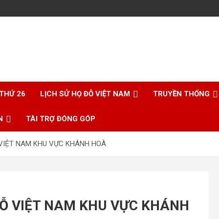
 THỨ 26
LỊCH SỬ HỌ ĐỖ VIỆT NAM
TRUYỀN THỐNG
N
TÀI TRỢ ĐÓNG GÓP
VIỆT NAM KHU VỰC KHÁNH HOÀ
Ỗ VIỆT NAM KHU VỰC KHÁNH