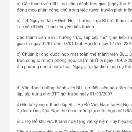
a) Các thành viên BLL, cố gắng dành thời gian (ngày thứ B
động theo phân công, chú trọng việc tuyên truyền phát tri
b) Tết Nguyên đán – Đinh Hợi, Thường trực BLL đi thăm, th
Lạc và xã Diên Thạnh, huyện Diên Khánh.
Các thành viên Ban Thường trực, sắp xếp thời gian tiếp an
gian từ ngày 01/01 đến 07/01 Đinh Hợi (từ ngày 17 đến 23/
c) Chuẩn bị cho cuộc họp mặt toàn thể thành viên BLL. 
trực cùng lo mượn phòng họp, chậm nhất là ngày 10-03-200
địa phương nơi tổ chức họp. Ngày, giờ, địa điểm họp cụ thể
…
d) Vận động những thành viên BLL có điều kiện hảo tâm ủ
lập, tập trung cho BTT gửi trước ngày 01/03/2007.
đ) Đi dự kỷ niệm thành lập BLL Họ Đỗ Việt Nam tại Hà Nội n
Dự kiến: Ông Dậu: Đọc thư chúc mừng tại cuộc họp mặt (8/
BLL Họ Đỗ khu vực Khánh hoà tặng vật kỷ niệm Huy hiệu H