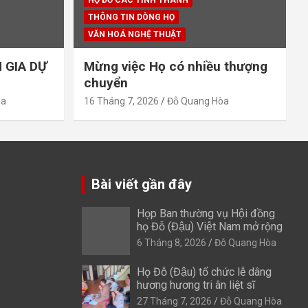
THÔNG TIN DÒNG HỌ
VĂN HOÁ NGHỆ THUẬT
 GIA DỰ
Mừng việc Họ có nhiều thượng
chuyển
òa
16 Tháng 7, 2026
Đỗ Quang Hòa
Bài viết gần đây
Họp Ban thường vụ Hội đồng
họ Đỗ (Đậu) Việt Nam mở rộng
6 Tháng 8, 2026
Đỗ Quang Hòa
Họ Đỗ (Đậu) tổ chức lễ dâng
hương hương tri ân liệt sĩ
27 Tháng 7, 2026
Đỗ Quang Hòa