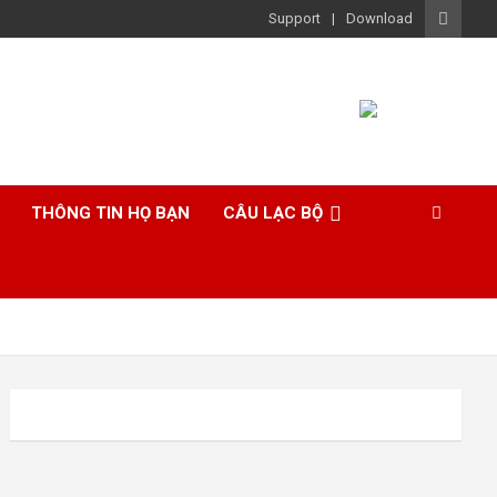
Support
Download
THÔNG TIN HỌ BẠN
CÂU LẠC BỘ