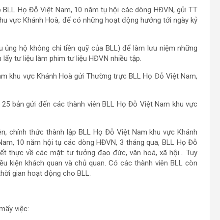
p BLL Họ Đỗ Việt Nam, 10 năm tụ hội các dòng HĐVN, gửi TT
hu vực Khánh Hoà, để có những hoạt động hướng tới ngày kỷ
u ủng hộ không chi tiền quỹ của BLL) để làm lưu niệm những
ấy tư liệu làm phim tư liệu HĐVN nhiều tập.
Nam khu vực Khánh Hoà gửi Thường trực BLL Họ Đỗ Việt Nam,
h 25 bản gửi đến các thành viên BLL Họ Đỗ Việt Nam khu vực
iên, chính thức thành lập BLL Họ Đỗ Việt Nam khu vực Khánh
 Nam, 10 năm hội tụ các dòng HĐVN, 3 tháng qua, BLL Họ Đỗ
t thực về các mặt: tư tưởng đạo đức, văn hoá, xã hội… Tuy
iều kiện khách quan và chủ quan. Có các thành viên BLL còn
thời gian hoạt động cho BLL.
mấy việc: