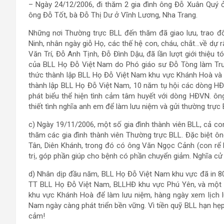
– Ngày 24/12/2006, đi thăm 2 gia đình ông Đỗ Xuân Quý ở
ông Đỗ Tốt, bà Đỗ Thị Dư ở Vĩnh Lương, Nha Trang.
Những nơi Thường trực BLL đến thăm đã giao lưu, trao đổ
Ninh, nhân ngày giỗ Họ, các thế hệ con, cháu, chắt…về dự 
Văn Trí, Đỗ Anh Tịnh, Đỗ Đình Dậu, đã lần lượt giới thiệu 
của BLL Họ Đỗ Việt Nam do Phó giáo sư Đỗ Tòng làm Trưở
thức thành lập BLL Họ Đỗ Việt Nam khu vực Khánh Hoà và
thành lập BLL Họ Đỗ Việt Nam, 10 năm tụ hội các dòng HĐ
phát biểu thể hiện tình cảm tâm huyết với dòng HĐVN. ông
thiết tình nghĩa anh em để làm lưu niệm và gửi thường trự
c) Ngày 19/11/2006, một số gia đình thành viên BLL, cả co
thăm các gia đình thành viên Thường trực BLL. Đặc biệt ô
Tân, Diên Khánh, trong đó có ông Văn Ngọc Cảnh (con rể 
trị, góp phần giúp cho bệnh có phần chuyển giảm. Nghĩa cử 
d) Nhân dịp đầu năm, BLL Họ Đỗ Việt Nam khu vực đã in 80 
TT BLL Họ Đỗ Việt Nam, BLLHĐ khu vực Phú Yên, và một s
khu vực Khánh Hoà để làm lưu niệm, hàng ngày xem lịch 
Nam ngày càng phát triển bền vững. Vì tiền quỹ BLL hạn hẹp
cảm!