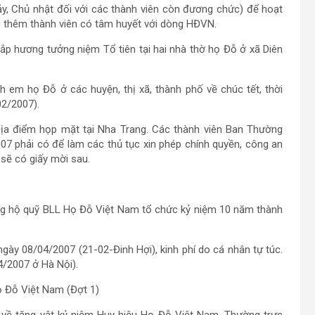
ảy, Chủ nhật đối với các thành viên còn đương chức) để hoạt
ển thêm thành viên có tâm huyết với dòng HĐVN.
ắp hương tưởng niệm Tổ tiên tại hai nhà thờ họ Đỗ ở xã Diên
h em họ Đỗ ở các huyện, thị xã, thành phố về chúc tết, thời
02/2007).
Địa điểm họp mặt tại Nha Trang. Các thành viên Ban Thường
7 phải có để làm các thủ tục xin phép chính quyền, công an
 sẽ có giấy mời sau.
ng hộ quỹ BLL Họ Đỗ Việt Nam tổ chức kỷ niệm 10 năm thành
gày 08/04/2007 (21-02-Đinh Hợi), kinh phí do cá nhân tự túc.
4/2007 ở Hà Nội).
ọ Đỗ Việt Nam (Đợt 1)