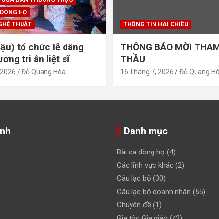
 DÒNG HỌ
GHỆ THUẬT
THÔNG TIN HAI CHIỀU
ậu) tổ chức lễ dâng
THÔNG BÁO MỜI THAM
ng tri ân liệt sĩ
THẦU
 2026
Đỗ Quang Hòa
16 Tháng 7, 2026
Đỗ Quang H
ảnh
Danh mục
Bài ca dòng họ
(4)
Các lĩnh vực khác
(2)
Câu lạc bộ
(30)
Câu lạc bộ doanh nhân
(55)
Chuyên đề
(1)
Gia tộc Gia giáo
(42)