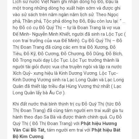
Lịch sử nước Việt Nam ghi nhận dòng họ Đỗ, Đậu là
một trong những dòng họ xuất hiện sớm và được ghi
vào sử sách trên năm ngàn năm lịch sử. Theo Ngọc
phả, Thần phả, Tộc phả dòng họ Đỗ, Đậu còn lưu lại: “ …
họ Đỗ có cụ Đỗ Quý Thị – tự là Đoan Trang là vợ vua
Đế Minh- Nguyễn Minh Khiết, người đã sinh ra Lộc Tục (
con trai trưởng của vua Đế Minh). Cụ Đỗ Quý Thị – Đỗ
Thị Đoan Trang đã cùng các em trai Đỗ Xương, Đỗ
Tiêu, Đỗ Kỹ, Đỗ Cương, Đỗ Chương, Đỗ Dũng, Đỗ Bích,
Đỗ Trọng nuôi dạy Lộc Tục. Lộc Tục trưởng thành là
người tài giỏi được vua cha truyền ngôi và lập ra nước
Xích Quỷ- xưng hiệu là Kinh Dương Vương. Lộc Tục-
Kinh Dương Vương sinh ra Lạc Long Quân và Lạc Long
Quân đã thiết lập triều đại Hùng Vương thứ nhất ( Lạc
Long Quân lấy bà Âu Cơ ).
Khi đất nước thái bình thịnh trị cụ Đỗ Quý Thị (tức Đỗ
Thị Đoan Trang) đã cùng tám người em trai xuất gia tu
hành theo đạo Sa Bà và được thành chính quả. Cụ Đỗ
Quý Thị ( Đỗ Thị Đoan Trang) với
Phật hiệu
Hương
Vân Cái Bồ Tát,
tám người em trai với
Phật hiệu
Bát
Bộ Kim Cương
.