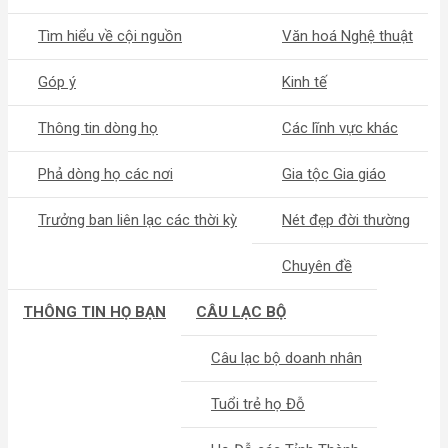
Tìm hiểu về cội nguồn
Văn hoá Nghệ thuật
Góp ý
Kinh tế
Thông tin dòng họ
Các lĩnh vực khác
Phả dòng họ các nơi
Gia tộc Gia giáo
Trưởng ban liên lạc các thời kỳ
Nét đẹp đời thường
Chuyên đề
THÔNG TIN HỌ BẠN
CÂU LẠC BỘ
Câu lạc bộ doanh nhân
Tuổi trẻ họ Đỗ