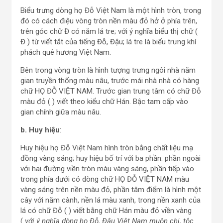
Biểu trưng dòng họ Đỗ Việt Nam là một hình tròn, trong
đó có cách điệu vòng tròn nền màu đỏ hở ở phía trên,
trên góc chữ Đ có năm lá tre; với ý nghĩa biểu thị chữ (
Đ ) từ viết tắt của tiếng Đỗ, Đậu; lá tre là biểu trưng khí
phách quê hương Việt Nam.
Bên trong vòng tròn là hình tượng trưng ngôi nhà năm
gian truyền thống màu nâu, trước mái nhà nhà có hàng
chữ HỌ ĐỖ VIỆT NAM. Trước gian trung tâm có chữ Đỗ
màu đỏ ( ) viết theo kiểu chữ Hán. Bậc tam cấp vào
gian chính giữa màu nâu.
b.
Huy hiệu
:
Huy hiệu họ Đỗ Việt Nam hình tròn bằng chất liệu mạ
đồng vàng sáng; huy hiệu bố trí với ba phần: phần ngoài
với hai đường viền tròn màu vàng sáng, phần tiếp vào
trong phía dưới có dòng chữ HỌ ĐỖ VIỆT NAM màu
vàng sáng trên nền màu đỏ, phần tâm điểm là hình một
cây với năm cành, nền lá màu xanh, trong nền xanh của
lá có chữ Đỗ ( ) viết bằng chữ Hán màu đỏ viền vàng
(
với ý nghĩa dòng họ Đỗ, Đậu Việt Nam muôn chi, tộc