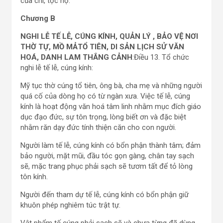
của chi, tộc họ.
Chương B
NGHI LỄ TẾ LỄ, CÚNG KÍNH, QUẢN LÝ , BẢO VỆ NƠI
THỜ TỰ, MỒ
MẢTỔ TIÊN, DI SẢN LỊCH SỬ VĂN
HOÁ, DANH LAM THẮNG CẢNH
:Điều 13. Tổ chức
nghi lễ tế lễ, cúng kính:
Mỹ tục thờ cúng tổ tiên, ông bà, cha mẹ và những người
quá cố của dòng họ có từ ngàn xưa. Việc tế lễ, cúng
kính là hoạt động văn hoá tâm linh nhằm mục đích giáo
dục đạo đức, sự tôn trọng, lòng biết ơn và đặc biệt
nhằm răn dạy đức tính thiện căn cho con người.
Người làm tế lễ, cúng kính có bổn phận thành tâm; đảm
bảo người, mặt mũi, đầu tóc gọn gàng, chân tay sạch
sẽ, mặc trang phục phải sạch sẽ tươm tất để tỏ lòng
tôn kính.
Người đến tham dự tế lễ, cúng kính có bổn phận giữ
khuôn phép nghiêm túc trật tự.