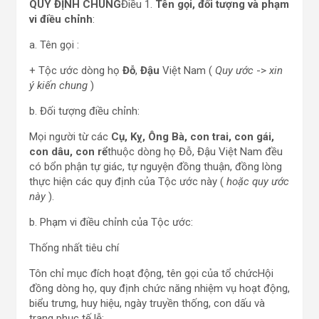
QUY ĐỊNH CHUNG
Điều 1.
Tên gọi, đối tượng và phạm
vi điều chỉnh
:
a. Tên gọi :
+ Tộc ước dòng họ
Đỗ
,
Đậu
Việt Nam (
Quy ước
->
xin
ý kiến
chung
)
b. Đối tượng điều chỉnh:
Mọi người từ các
Cụ, Kỵ, Ông Bà, con trai, con gái,
con dâu, con rể
thuộc dòng họ Đỗ, Đậu Việt Nam đều
có bổn phận tự giác, tự nguyện đồng thuận, đồng lòng
thực hiện các quy định của Tộc ước này (
hoặc quy ước
này
).
b. Phạm vi điều chỉnh của Tộc ước:
Thống nhất tiêu chí
Tôn chỉ mục đích hoạt động, tên gọi của tổ chứcHội
đồng dòng họ, quy định chức năng nhiệm vụ hoạt động,
biểu trưng,
huy hiệu, ngày truyền thống, con dấu và
trang phục tế lễ;