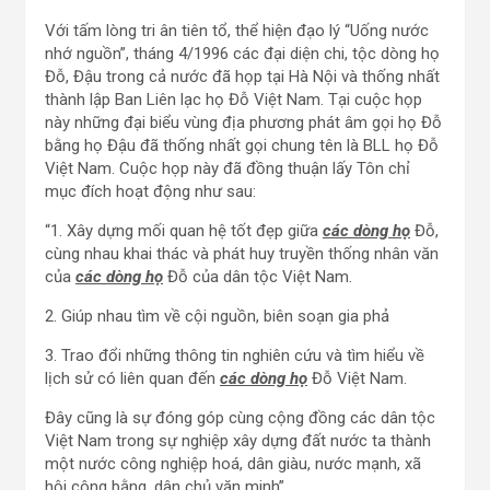
Với tấm lòng tri ân tiên tổ, thể hiện đạo lý “Uống nước
nhớ nguồn”, tháng 4/1996 các đại diện chi, tộc dòng họ
Đỗ, Đậu trong cả nước đã họp tại Hà Nội và thống nhất
thành lập Ban Liên lạc họ Đỗ Việt Nam. Tại cuộc họp
này những đại biểu vùng địa phương phát âm gọi họ Đỗ
bằng họ Đậu đã thống nhất gọi chung tên là BLL họ Đỗ
Việt Nam. Cuộc họp này đã đồng thuận lấy Tôn chỉ
mục đích hoạt động như sau:
“1. Xây dựng mối quan hệ tốt đẹp giữa
các dòng họ
Đỗ,
cùng nhau khai thác và phát huy truyền thống nhân văn
của
các dòng họ
Đỗ của dân tộc Việt Nam.
2. Giúp nhau tìm về cội nguồn, biên soạn gia phả
3. Trao đổi những thông tin nghiên cứu và tìm hiểu về
lịch sử có liên quan đến
các dòng họ
Đỗ Việt Nam.
Đây cũng là sự đóng góp cùng cộng đồng các dân tộc
Việt Nam trong sự nghiệp xây dựng đất nước ta thành
một nước công nghiệp hoá, dân giàu, nước mạnh, xã
hội công bằng, dân chủ văn minh”.