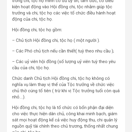
trong chi, tộc họ mình có đủ uy tín, tâm đức, có điều
kiện hoạt động vào Hội đồng chi, tộc nhằm giúp tộc
trưởng và chi, tộc họ các việc tổ chức điều hành hoạt
động của chi, tộc họ.
Hội đồng chi, tộc họ gồm:
– Chủ tịch Hội đồng chi, tộc họ ( một người ).
– Các Phó chủ tịch nếu cần thiết( tuỳ theo nhu cầu );
– Các uỷ viên hội đồng (số lượng uỷ viên tuỳ theo yêu
cầu của chi, tộc họ.
Chức danh Chủ tịch Hội đồng chi, tộc họ không có
nghĩa vụ làm thay vị thế của Tộc trưởng về chức việc
chủ thờ cúng tổ tiên ( trừ khi vị Tộc trưởng tuổi còn quá
nhỏ….).
Hội đồng chi, tộc họ là tổ chức có bổn phận đại diện
cho việc thực hiện dân chủ, công khai minh bạch, giám
sát mọi hoạt động kể cả việc huy động thu, chi quản lý
nguồn quỹ tài chính theo chủ trương, thống nhất chung