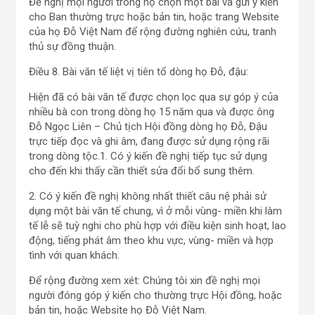
Đề nghị mọi người trong họ chọn một bài và gửi ý kiến
cho Ban thường trực hoặc bản tin, hoặc trang Website
của họ Đỗ Việt Nam để rộng đường nghiên cứu, tranh
thủ sự đồng thuận.
Điều 8. Bài văn tế liệt vị tiên tổ dòng họ Đỗ, đậu:
Hiện đã có bài văn tế được chọn lọc qua sự góp ý của
nhiều bà con trong dòng họ 15 năm qua và được ông
Đỗ Ngọc Liên – Chủ tịch Hội đồng dòng họ Đỗ, Đậu
trực tiếp đọc và ghi âm, đang được sử dụng rộng rãi
trong dòng tộc.1. Có ý kiến đề nghị tiếp tục sử dụng
cho đến khi thấy cần thiết sửa đổi bổ sung thêm.
2. Có ý kiến đề nghị không nhất thiết câu nệ phải sử
dụng một bài văn tế chung, vì ở mỗi vùng- miền khi làm
tế lễ sẽ tuỳ nghi cho phù hợp với điều kiện sinh hoạt, lao
động, tiếng phát âm theo khu vực, vùng- miền và hợp
tình với quan khách.
Để rộng đường xem xét: Chúng tôi xin đề nghị mọi
người đóng góp ý kiến cho thường trực Hội đồng, hoặc
bản tin, hoặc Website họ Đỗ Việt Nam.