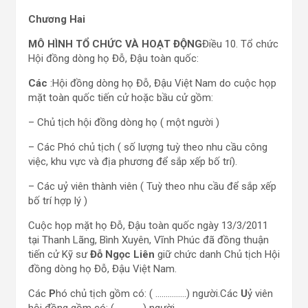
Chương Hai
MÔ HÌNH TỔ CHỨC VÀ HOẠT ĐỘNG
Điều 10. Tổ chức
Hội đồng dòng họ Đỗ, Đậu toàn quốc:
Các
:Hội đồng dòng họ Đỗ, Đậu Việt Nam do cuộc họp
mặt toàn quốc tiến cử hoặc bầu cử gồm:
– Chủ tịch hội đồng dòng họ ( một người )
– Các Phó chủ tịch ( số lượng tuỳ theo nhu cầu công
việc, khu vực và địa phương để sắp xếp bố trí).
– Các uỷ viên thành viên ( Tuỳ theo nhu cầu để sắp xếp
bố trí hợp lý )
Cuộc họp mặt họ Đỗ, Đậu toàn quốc ngày 13/3/2011
tại Thanh Lãng, Bình Xuyên, Vĩnh Phúc đã đồng thuận
tiến cử Kỹ sư
Đỗ Ngọc Liên
giữ chức danh Chủ tịch Hội
đồng dòng họ Đỗ, Đậu Việt Nam.
Các
P
hó chủ tịch gồm có: ( ……………) người.Các
U
ỷ viên