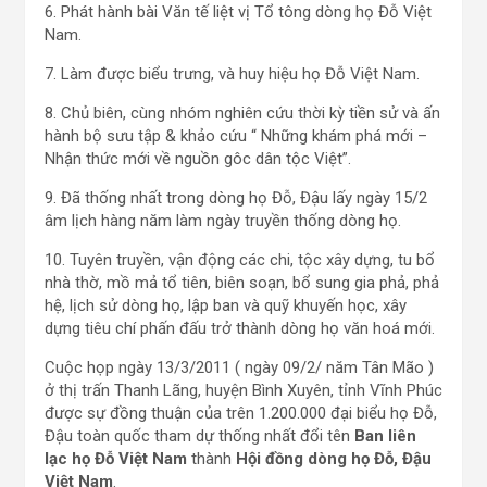
6. Phát hành bài Văn tế liệt vị Tổ tông dòng họ Đỗ Việt
Nam.
7. Làm được biểu trưng, và huy hiệu họ Đỗ Việt Nam.
8. Chủ biên, cùng nhóm nghiên cứu thời kỳ tiền sử và ấn
hành bộ sưu tập & khảo cứu “ Những khám phá mới –
Nhận thức mới về nguồn gôc dân tộc Việt”.
9. Đã thống nhất trong dòng họ Đỗ, Đậu lấy ngày 15/2
âm lịch hàng năm làm ngày truyền thống dòng họ.
10. Tuyên truyền, vận động các chi, tộc xây dựng, tu bổ
nhà thờ, mồ mả tổ tiên, biên soạn, bổ sung gia phả, phả
hệ, lịch sử dòng họ, lập ban và quỹ khuyến học, xây
dựng tiêu chí phấn đấu trở thành dòng họ văn hoá mới.
Cuộc họp ngày 13/3/2011 ( ngày 09/2/ năm Tân Mão )
ở thị trấn Thanh Lãng, huyện Bình Xuyên, tỉnh Vĩnh Phúc
được sự đồng thuận của trên 1.200.000 đại biểu họ Đỗ,
Đậu toàn quốc tham dự thống nhất đổi tên
Ban liên
lạc họ Đỗ Việt Nam
thành
Hội đồng dòng họ Đỗ, Đậu
Việt Nam
.