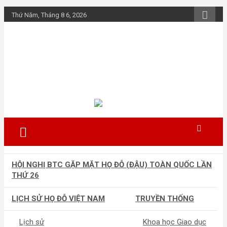
Skip
Thứ Năm, Tháng 8 6, 2026
to
content
Họ Đỗ (Đậu) Việt
Nam
The Do families of Vietnam "Kết nối
dòng họ"
HỘI NGHỊ BTC GẶP MẶT HỌ ĐỖ (ĐẬU) TOÀN QUỐC LẦN
THỨ 26
LỊCH SỬ HỌ ĐỖ VIỆT NAM
TRUYỀN THỐNG
Lịch sử
Khoa học Giao dục