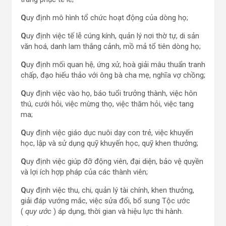
Q
uy định mô hình tổ chức hoạt động của dòng họ;
Q
uy định việc tế lễ cúng kính, quản lý nơi thờ tự, di sản
văn hoá, danh lam thắng cảnh, mồ mả tổ tiên dòng họ;
Q
uy định mối quan hệ, ứng xử, hoà giải mâu thuẩn tranh
chấp, đạo hiếu thảo với ông bà cha mẹ, nghĩa vợ chồng;
Q
uy định việc vào họ, báo tuổi trưởng thành, việc hôn
thú, cưới hỏi, việc mừng thọ, việc thăm hỏi, việc tang
ma;
Q
uy định việc giáo dục nuôi dạy con trẻ, việc khuyến
học, lập và sử dụng quỹ khuyến học, quỹ khen thưởng;
Q
uy định việc giúp đỡ động viên, đại diện, bảo vệ quyền
và lợi ích hợp pháp của các thành viên;
Q
uy định việc thu, chi, quản lý tài chính, khen thưởng,
giải đáp vướng mắc, việc sửa đổi, bổ sung Tộc ước
(
quy ước
) áp dụng, thời gian và hiệu lực thi hành.