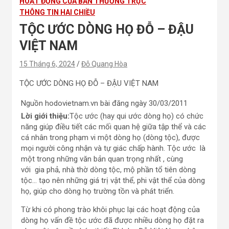
HOẠT ĐỘNG CỦA BAN THƯỜNG TRỰC
THÔNG TIN HAI CHIỀU
TỘC ƯỚC DÒNG HỌ ĐỖ – ĐẬU
VIỆT NAM
15 Tháng 6, 2024
Đỗ Quang Hòa
TỘC ƯỚC DÒNG HỌ ĐỖ – ĐẬU VIỆT NAM
Nguồn hodovietnam.vn bài đăng ngày 30/03/2011
Lời giới thiệu:
Tộc ước (hay qui ước dòng họ) có chức
năng giúp điều tiết các mối quan hệ giữa tập thể và các
cá nhân trong phạm vi một dòng họ (dòng tộc), được
mọi người công nhận và tự giác chấp hành. Tộc ước là
một trong những văn bản quan trọng nhất , cùng
với gia phả, nhà thờ dòng tộc, mộ phần tổ tiên dòng
tộc… tạo nên những giá trị vật thể, phi vật thể của dòng
họ, giúp cho dòng họ trường tồn và phát triển.
Từ khi có phong trào khôi phục lại các hoạt động của
dòng họ vấn đề tộc ước đã được nhiều dòng họ đặt ra