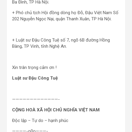
Ba Đình, TP Hà Nội.
+ Phó chủ tịch Hội đồng dòng họ Đỗ, Đậu Việt Nam Số
202 Nguyễn Ngọc Nại, quận Thanh Xuân, TP Hà Nội.
+ Luật sư Đậu Công Tuệ số 7, ngõ 6B đường Hồng
Bàng, TP Vinh, tỉnh Nghệ An.
Xin trân trọng cảm ơn !
Luật sư Đậu Công Tuệ
—————————————-
CỘNG HOÀ XÃ HỘI CHỦ NGHĨA VIỆT NAM
Độc lập – Tự do – hạnh phúc
————-o0o———-