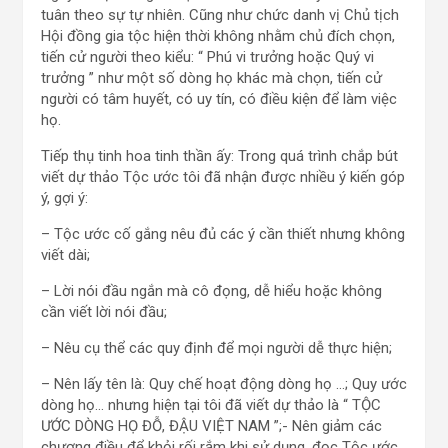
tuân theo sự tự nhiên. Cũng như chức danh vị Chủ tịch
Hội đồng gia tộc hiện thời không nhằm chủ đích chọn,
tiến cử người theo kiểu: “ Phú vi trưởng hoặc Quý vi
trưởng ” như một số dòng họ khác mà chọn, tiến cử
người có tâm huyết, có uy tín, có điều kiện để làm việc
họ.
Tiếp thụ tinh hoa tinh thần ấy: Trong quá trình chắp bút
viết dự thảo Tộc ước tôi đã nhận được nhiều ý kiến góp
ý, gợi ý:
– Tộc ước cố gắng nêu đủ các ý cần thiết nhưng không
viết dài;
– Lời nói đầu ngắn mà cô đọng, dễ hiểu hoặc không
cần viết lời nói đầu;
– Nêu cụ thể các quy định để mọi người dễ thực hiện;
– Nên lấy tên là: Quy chế hoạt động dòng họ …; Quy ước
dòng họ… nhưng hiện tại tôi đã viết dự thảo là “ TỘC
ƯỚC DÒNG HỌ ĐỖ, ĐẬU VIỆT NAM ”;- Nên giảm các
chương điều để khỏi rối rắm khi sử dụng, đọc Tộc ước