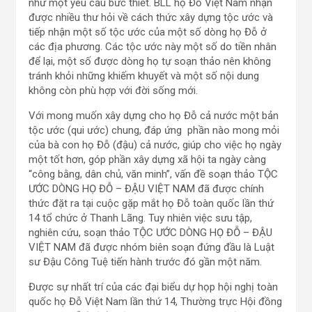
như một yêu cầu bức thiết. BLL họ Đỗ Việt Nam nhận
được nhiều thư hỏi về cách thức xây dựng tộc ước và
tiếp nhận một số tộc ước của một số dòng họ Đỗ ở
các địa phương. Các tộc ước này một số do tiền nhân
để lại, một số được dòng họ tự soạn thảo nên không
tránh khỏi những khiếm khuyết và một số nội dung
không còn phù hợp với đời sống mới.
Với mong muốn xây dựng cho họ Đỗ cả nước một bản
tộc ước (qui ước) chung, đáp ứng phần nào mong mỏi
của bà con họ Đỗ (đậu) cả nước, giúp cho việc họ ngày
một tốt hơn, góp phần xây dựng xã hội ta ngày càng
“công bằng, dân chủ, văn minh”, vấn đề soạn thảo TỘC
ƯỚC DÒNG HỌ ĐỖ – ĐẬU VIỆT NAM đã được chính
thức đặt ra tại cuộc gặp mắt họ Đỗ toàn quốc lần thứ
14 tổ chức ở Thanh Lãng. Tuy nhiên việc sưu tập,
nghiên cứu, soạn thảo TỘC ƯỚC DÒNG HỌ ĐỖ – ĐẬU
VIỆT NAM đã được nhóm biên soạn đứng đầu là Luật
sư Đậu Công Tuệ tiến hành trước đó gần một năm.
Được sự nhất trí của các đại biểu dự họp hội nghị toàn
quốc họ Đỗ Việt Nam lần thứ 14, Thường trực Hội đồng