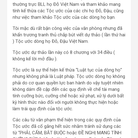
thường trực BLL họ Đỗ Việt Nam và tham khảo mang
tính kế thừa các Tộc ước của các chi họ Đỗ, Đậu, cũng
như việc tham khảo Tộc ước của các dòng họ bạn.
Tôi mặc dù rất bận công việc của văn phòng nhưng đã
khẩn trương tranh thủ chắp bút viết dự thảo ( lần thứ hai
) Tộc ước dòng họ Đỗ, Đậu Việt Nam.
Tộc ước dự thảo lần này có 8 chương với 34 điều (
không kể lời mở đầu ).
Tộc ước là sự thể hiện kế thừa “Luật tục của dòng họ”
nhưng không phải là Luật pháp. Tộc ước dòng họ không
phải do cơ quan quyền lực ban hành do vậy tuyệt nhiên
không dám đề cập đến các quy định về chế tài mang
tính cưỡng bức, cưỡng chế hoặc xử phạt, xử lý dưới bất
kỳ hình thức nào đối với người không thực hiện hoặc
làm trái quy định của tộc ước.
Các câu từ văn phạm thể hiện trong các quy định của
Tộc ước đã cố gắng hết sức nhằm tránh sử dụng các
từ “PHẢI, CẤM, BẮT BUỘC hoặc ĐỀ NGHỊ MANG TÍNH