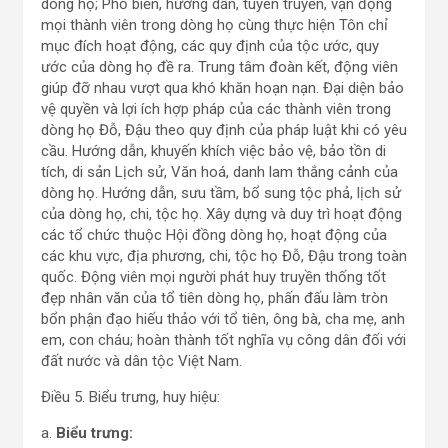
dòng họ; Phổ biến, hướng dẫn, tuyên truyền, vận động
mọi thành viên trong dòng họ cùng thực hiện Tôn chỉ
mục đích hoạt động, các quy định của tộc ước, quy
ước của dòng họ đề ra. Trung tâm đoàn kết, động viên
giúp đỡ nhau vượt qua khó khăn hoạn nạn. Đại diện bảo
vệ quyền và lợi ích hợp pháp của các thành viên trong
dòng họ Đỗ, Đậu theo quy định của pháp luật khi có yêu
cầu. Hướng dẫn, khuyến khích việc bảo vệ, bảo tồn di
tích, di sản Lịch sử, Văn hoá, danh lam thắng cảnh của
dòng họ. Hướng dẫn, sưu tầm, bổ sung tộc phả, lịch sử
của dòng họ, chi, tộc họ. Xây dựng và duy trì hoạt động
các tổ chức thuộc Hội đồng dòng họ, hoạt động của
các khu vực, địa phương, chi, tộc họ Đỗ, Đậu trong toàn
quốc. Động viên mọi người phát huy truyền thống tốt
đẹp nhân văn của tổ tiên dòng họ, phấn đấu làm tròn
bổn phận đạo hiếu thảo với tổ tiên, ông bà, cha mẹ, anh
em, con cháu; hoàn thành tốt nghĩa vụ công dân đối với
đất nước và dân tộc Việt Nam.
Điều 5. Biểu trưng, huy hiệu:
a.
Biểu trưng: