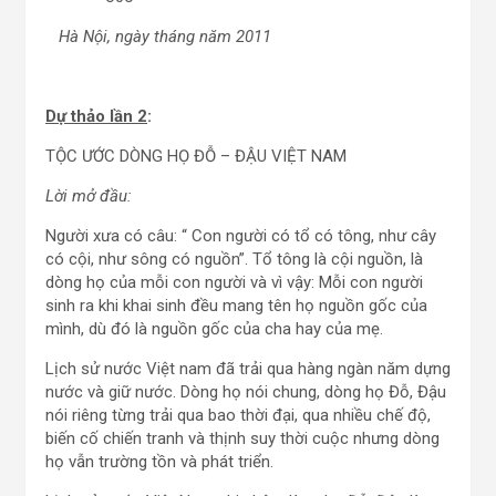
Hà Nội, ngày tháng năm 2011
Dự thảo lần 2
:
TỘC ƯỚC DÒNG HỌ ĐỖ – ĐẬU VIỆT NAM
Lời mở đầu:
Người xưa có câu: “ Con người có tổ có tông, như cây
có cội, như sông có nguồn”. Tổ tông là cội nguồn, là
dòng họ của mỗi con người và vì vậy: Mỗi con người
sinh ra khi khai sinh đều mang tên họ nguồn gốc của
mình, dù đó là nguồn gốc của cha hay của mẹ.
Lịch sử nước Việt nam đã trải qua hàng ngàn năm dựng
nước và giữ nước. Dòng họ nói chung, dòng họ Đỗ, Đậu
nói riêng từng trải qua bao thời đại, qua nhiều chế độ,
biến cố chiến tranh và thịnh suy thời cuộc nhưng dòng
họ vẫn trường tồn và phát triển.