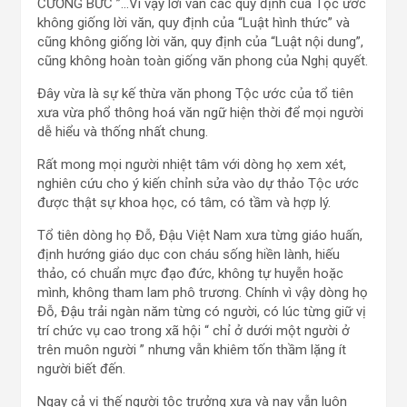
CƯỠNG BỨC ”…Vì vậy lời văn các quy định của Tộc ước
không giống lời văn, quy định của “Luật hình thức” và
cũng không giống lời văn, quy định của “Luật nội dung”,
cũng không hoàn toàn giống văn phong của Nghị quyết.
Đây vừa là sự kế thừa văn phong Tộc ước của tổ tiên
xưa vừa phổ thông hoá văn ngữ hiện thời để mọi người
dễ hiểu và thống nhất chung.
Rất mong mọi người nhiệt tâm với dòng họ xem xét,
nghiên cứu cho ý kiến chỉnh sửa vào dự thảo Tộc ước
được thật sự khoa học, có tâm, có tầm và hợp lý.
Tổ tiên dòng họ Đỗ, Đậu Việt Nam xưa từng giáo huấn,
định hướng giáo dục con cháu sống hiền lành, hiếu
thảo, có chuẩn mực đạo đức, không tự huyễn hoặc
mình, không tham lam phô trương. Chính vì vậy dòng họ
Đỗ, Đậu trải ngàn năm từng có người, có lúc từng giữ vị
trí chức vụ cao trong xã hội “ chỉ ở dưới một người ở
trên muôn người ” nhưng vẫn khiêm tốn thầm lặng ít
người biết đến.
Ngay cả vị thế người tộc trưởng xưa và nay vẫn luôn