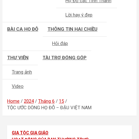
Họ Đỗ các Tỉnh Thành
Lời hay ý đẹp
BÀI CA HỌ ĐỖ
THÔNG TIN HAI CHIỀU
Hỏi đáp
THƯ VIỆN
TÀI TRỢ ĐÓNG GÓP
Trang ảnh
Video
Home
2024
Tháng 6
15
TỘC ƯỚC DÒNG HỌ ĐỖ – ĐẬU VIỆT NAM
GIA TỘC GIA GIÁO