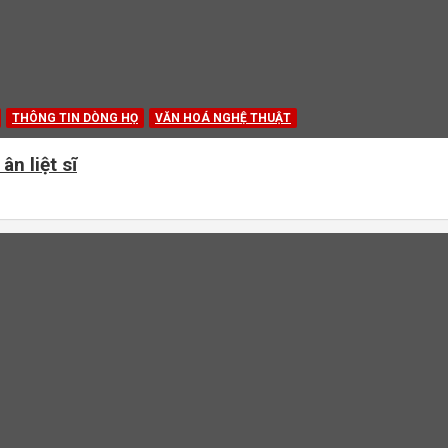
THÔNG TIN DÒNG HỌ
VĂN HOÁ NGHỆ THUẬT
ân liệt sĩ