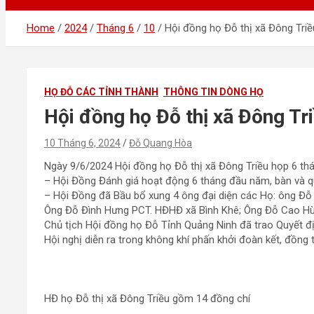
Home
2024
Tháng 6
10
Hội đồng họ Đỗ thị xã Đông Tri
HỌ ĐỖ CÁC TỈNH THÀNH
THÔNG TIN DÒNG HỌ
Hội đồng họ Đỗ thị xã Đông Tr
10 Tháng 6, 2024
Đỗ Quang Hòa
Ngày 9/6/2024 Hội đồng họ Đỗ thị xã Đông Triều họp 6 t
– Hội Đồng Đánh giá hoạt động 6 tháng đầu năm, bàn và q
– Hội Đồng đã Bầu bổ xung 4 ông đại diện các Họ: ông Đỗ
Ông Đỗ Đình Hưng PCT. HĐHĐ xã Bình Khê; Ông Đỗ Cao Hùn
Chủ tịch Hội đồng họ Đỗ Tỉnh Quảng Ninh đã trao Quyết đị
Hội nghị diễn ra trong không khí phấn khởi đoàn kết, đồng
HĐ họ Đỗ thị xã Đông Triều gồm 14 đồng chí