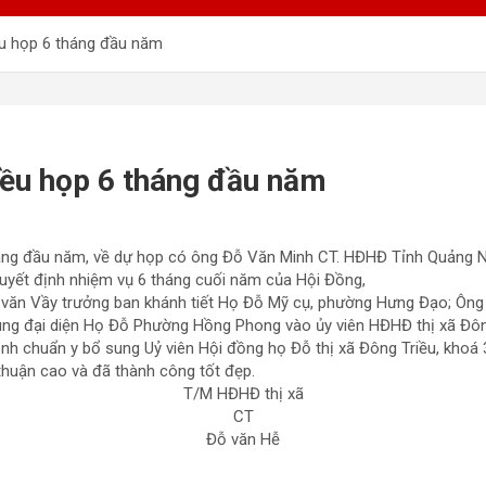
ều họp 6 tháng đầu năm
iều họp 6 tháng đầu năm
háng đầu năm, về dự họp có ông Đỗ Văn Minh CT. HĐHĐ Tỉnh Quảng N
uyết định nhiệm vụ 6 tháng cuối năm của Hội Đồng,
 văn Vầy trưởng ban khánh tiết Họ Đỗ Mỹ cụ, phường Hưng Đạo; Ông
g đại diện Họ Đỗ Phường Hồng Phong vào ủy viên HĐHĐ thị xã Đông
nh chuẩn y bổ sung Uỷ viên Hội đồng họ Đỗ thị xã Đông Triều, khoá
 thuận cao và đã thành công tốt đẹp.
T/M HĐHĐ thị xã
CT
Đỗ văn Hễ