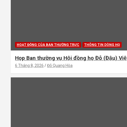
HOẠT ĐỘNG CỦA BAN THƯỜNG TRỰC
THÔNG TIN DÒNG HỌ
Họp Ban thường vụ Hội đồng họ Đỗ (Đậu) V
6 Tháng 8, 2026
Đỗ Quang Hòa