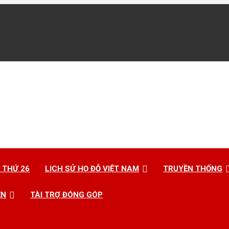
 THỨ 26
LỊCH SỬ HỌ ĐỖ VIỆT NAM
TRUYỀN THỐNG
ỆN
TÀI TRỢ ĐÓNG GÓP