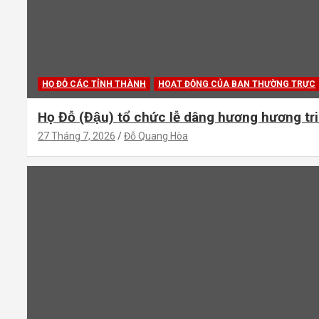
HỌ ĐỖ CÁC TỈNH THÀNH
HOẠT ĐỘNG CỦA BAN THƯỜNG TRỰC
Họ Đỗ (Đậu) tổ chức lễ dâng hương hương tri 
27 Tháng 7, 2026
Đỗ Quang Hòa