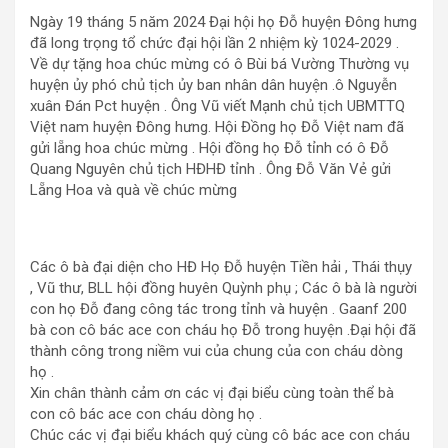
Ngày 19 tháng 5 năm 2024 Đại hội họ Đỗ huyện Đông hưng
đã long trọng tổ chức đại hội lần 2 nhiệm kỳ 1024-2029 .
Về dự tặng hoa chúc mừng có ô Bùi bá Vường Thường vụ
huyện ủy phó chủ tịch ủy ban nhân dân huyện .ô Nguyễn
xuân Đán Pct huyện . Ông Vũ viết Mạnh chủ tịch UBMTTQ
Việt nam huyện Đông hưng. Hội Đồng họ Đỗ Việt nam đã
gửi lẵng hoa chúc mừng . Hội đồng họ Đỗ tỉnh có ô Đỗ
Quang Nguyên chủ tịch HĐHĐ tỉnh . Ông Đỗ Văn Vẻ gửi
Lẵng Hoa và quà về chúc mừng
Các ô bà đại diện cho HĐ Họ Đỗ huyện Tiền hải , Thái thụy
, Vũ thư, BLL hội đồng huyên Quỳnh phụ ; Các ô bà là người
con họ Đỗ đang công tác trong tỉnh và huyện . Gaanf 200
bà con cô bác ace con cháu họ Đỗ trong huyện .Đại hội đã
thành công trong niềm vui của chung của con cháu dòng
họ .
Xin chân thành cảm ơn các vị đại biểu cùng toàn thể bà
con cô bác ace con cháu dòng họ .
Chúc các vị đại biểu khách quý cùng cô bác ace con cháu