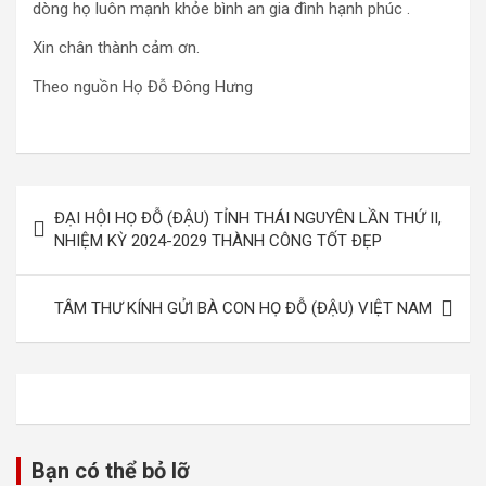
dòng họ luôn mạnh khỏe bình an gia đình hạnh phúc .
Xin chân thành cảm ơn.
Theo nguồn Họ Đỗ Đông Hưng
Điều
ĐẠI HỘI HỌ ĐỖ (ĐẬU) TỈNH THÁI NGUYÊN LẦN THỨ II,
hướng
NHIỆM KỲ 2024-2029 THÀNH CÔNG TỐT ĐẸP
bài
viết
TÂM THƯ KÍNH GỬI BÀ CON HỌ ĐỖ (ĐẬU) VIỆT NAM
Bạn có thể bỏ lỡ