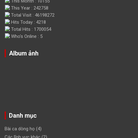
This Month : 10155
This Year : 242758
Total Visit : 46198272
Hits Today : 4218
Total Hits : 1700054
Who's Online : 5
Album ảnh
Danh mục
Bài ca dòng họ
(4)
Các lĩnh vực khác
(2)