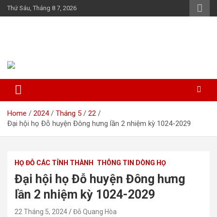
Skip
Thứ Sáu, Tháng 8 7, 2026
to
content
Họ Đỗ (Đậu) Việt Nam
The Do families of Vietnam "Kết nối dòng họ"
Home
2024
Tháng 5
22
Đại hội họ Đỗ huyện Đông hưng lần 2 nhiệm kỳ 1024-2029
HỌ ĐỖ CÁC TỈNH THÀNH
THÔNG TIN DÒNG HỌ
Đại hội họ Đỗ huyện Đông hưng
lần 2 nhiệm kỳ 1024-2029
22 Tháng 5, 2024
Đỗ Quang Hòa