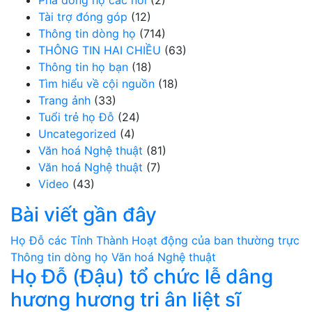
Phả dòng họ các nơi
(2)
Tài trợ đóng góp
(12)
Thông tin dòng họ
(714)
THÔNG TIN HAI CHIỀU
(63)
Thông tin họ bạn
(18)
Tìm hiểu về cội nguồn
(18)
Trang ảnh
(33)
Tuổi trẻ họ Đỗ
(24)
Uncategorized
(4)
Văn hoá Nghệ thuật
(81)
Văn hoá Nghệ thuật
(7)
Video
(43)
Bài viết gần đây
Họ Đỗ các Tỉnh Thành
Hoạt động của ban thường trực
Thông tin dòng họ
Văn hoá Nghệ thuật
Họ Đỗ (Đậu) tổ chức lễ dâng
hương hương tri ân liệt sĩ