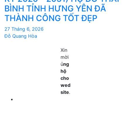
BÌNH TỈNH HƯNG YÊN ĐÃ
THÀNH CÔNG TỐT ĐẸP
27 Tháng 6, 2026
Đỗ Quang Hòa
Xin
mời
ủ
ng
hộ
cho
wed
site
.