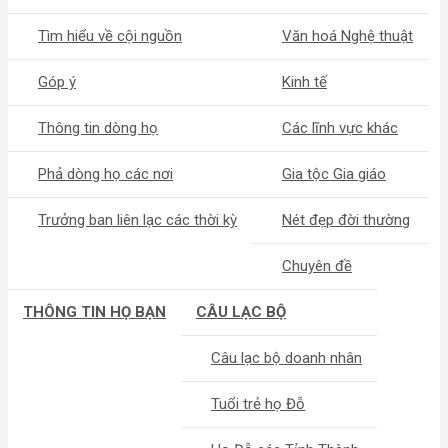
Tìm hiểu về cội nguồn
Văn hoá Nghệ thuật
Góp ý
Kinh tế
Thông tin dòng họ
Các lĩnh vực khác
Phả dòng họ các nơi
Gia tộc Gia giáo
Trưởng ban liên lạc các thời kỳ
Nét đẹp đời thường
Chuyên đề
THÔNG TIN HỌ BẠN
CÂU LẠC BỘ
Câu lạc bộ doanh nhân
Tuổi trẻ họ Đỗ