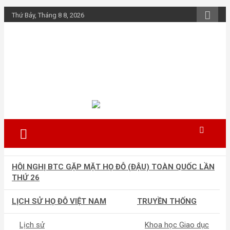
Skip
Thứ Bảy, Tháng 8 8, 2026
to
content
Họ Đỗ (Đậu) Việt
Nam
The Do families of Vietnam "Kết nối
dòng họ"
HỘI NGHỊ BTC GẶP MẶT HỌ ĐỖ (ĐẬU) TOÀN QUỐC LẦN
THỨ 26
LỊCH SỬ HỌ ĐỖ VIỆT NAM
TRUYỀN THỐNG
Lịch sử
Khoa học Giao dục