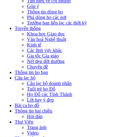
Tìm hiểu về cội nguồn
Góp ý
Thông tin dòng họ
Phả dòng họ các nơi
Trưởng ban liên lạc các thời kỳ
Truyền thống
Khoa học Giao dục
Văn hoá Nghệ thuật
Kinh tế
Các lĩnh vực khác
Gia tộc Gia giáo
Nét đẹp đời thường
Chuyên đề
Thông tin họ bạn
Câu lạc bộ
Câu lạc bộ doanh nhân
Tuổi trẻ họ Đỗ
Họ Đỗ các Tỉnh Thành
Lời hay ý đẹp
Bài ca họ đỗ
Thông tin hai chiều
Hỏi đáp
Thư Viện
Trang ảnh
Video