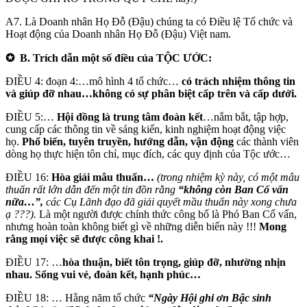
A7. Là Doanh nhân Họ Đỗ (Đậu) chúng ta có Điều lệ Tổ chức và
Hoạt động của Doanh nhân Họ Đỗ (Đậu) Việt nam.
✪
B. Trích dẫn một số điều của TỘC ƯỚC:
ĐIỀU 4: đoạn 4:…mô hình 4 tổ chức…
có trách nhiệm thông tin
và giúp đỡ nhau…không có sự phân biệt cấp trên và cấp dưới.
ĐIỀU 5:…
Hội đồng là trung tâm đoàn kết
…nắm bắt, tập hợp,
cung cấp các thông tin về sáng kiến, kinh nghiệm hoạt động việc
họ.
Phổ biến, tuyên truyền, hướng dẫn, vận động
các thành viên
dòng họ thực hiện tôn chỉ, mục đích, các quy định của Tộc ước…
ĐIỀU 16:
Hòa giải mâu thuẩn…
(trong nhiệm kỳ này, có một mâu
thuẩn rất lớn dẫn đến một tin đồn rằng
“không còn Ban Cố vấn
nữa…”,
các Cụ Lãnh đạo đã giải quyết mầu thuẩn này xong chưa
ạ ???).
Là một người được chính thức công bố là Phó Ban Cố vấn,
nhưng hoàn toàn không biết gì về những diễn biến này !!!
Mong
rằng mọi việc sẽ được công khai !.
ĐIỀU 17: …
hòa thuận, biết tôn trọng, giúp đỡ, nhường nhịn
nhau. Sống vui vẻ, đoàn kết, hạnh phúc…
ĐIỀU 18: … Hằng năm tổ chức
“Ngày Hội ghi ơn Bậc sinh