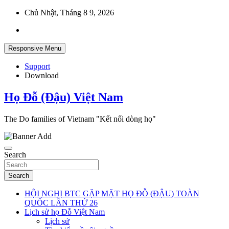
Skip
Chủ Nhật, Tháng 8 9, 2026
to
content
Responsive Menu
Support
Download
Họ Đỗ (Đậu) Việt Nam
The Do families of Vietnam "Kết nối dòng họ"
Search
Search
HỘI NGHỊ BTC GẶP MẶT HỌ ĐỖ (ĐẬU) TOÀN
QUỐC LẦN THỨ 26
Lịch sử họ Đỗ Việt Nam
Lịch sử