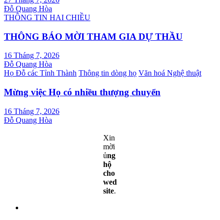
Đỗ Quang Hòa
THÔNG TIN HAI CHIỀU
THÔNG BÁO MỜI THAM GIA DỰ THẦU
16 Tháng 7, 2026
Đỗ Quang Hòa
Họ Đỗ các Tỉnh Thành
Thông tin dòng họ
Văn hoá Nghệ thuật
Mừng việc Họ có nhiều thượng chuyển
16 Tháng 7, 2026
Đỗ Quang Hòa
Xin
mời
ủ
ng
hộ
cho
wed
site
.