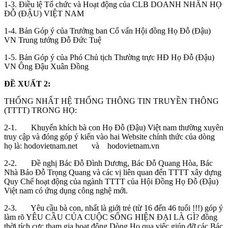
1-3. Điều lệ Tổ chức và Hoạt động của CLB DOANH NHÂN HỌ
ĐỖ (ĐẬU) VIỆT NAM
1-4. Bản Góp ý của Trưởng ban Cố vấn Hội đồng Họ Đỗ (Đậu)
VN Trung tướng Đỗ Đức Tuệ
1-5. Bản Góp ý của Phó Chủ tịch Thường trực HĐ Họ Đỗ (Đậu)
VN Ông Đậu Xuân Đồng
ĐỀ XUẤT 2:
THỐNG NHẤT HỆ THỐNG THÔNG TIN TRUYỀN THÔNG
(TTTT) TRONG HỌ:
2-1. Khuyến khích bà con Họ Đỗ (Đậu) Việt nam thường xuyên
truy cập và đóng góp ý kiến vào hai Website chính thức của dòng
họ là: hodovietnam.net và hodovietnam.vn
2-2. Đề nghị Bác Đỗ Đình Dương, Bác Đỗ Quang Hòa, Bác
Nhà Báo Đỗ Trọng Quang và các vị liên quan đến TTTT xây dựng
Quy Chế hoạt động của ngành TTTT của Hội Đồng Họ Đỗ (Đậu)
Việt nam có ứng dụng công nghệ mới.
2-3. Yêu cầu bà con, nhất là giới trẻ (từ 16 đến 46 tuổi !!!) góp ý
làm rõ YÊU CẦU CỦA CUỘC SỐNG HIỆN ĐẠI LÀ GÌ? đồng
thời tích cực tham gia hoạt động Dòng Họ qua việc giúp đỡ các Bác