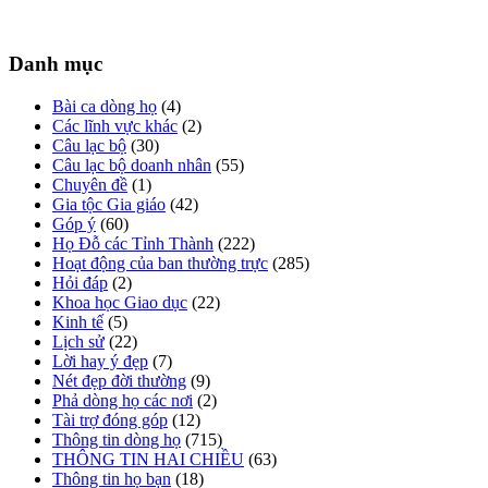
Danh mục
Bài ca dòng họ
(4)
Các lĩnh vực khác
(2)
Câu lạc bộ
(30)
Câu lạc bộ doanh nhân
(55)
Chuyên đề
(1)
Gia tộc Gia giáo
(42)
Góp ý
(60)
Họ Đỗ các Tỉnh Thành
(222)
Hoạt động của ban thường trực
(285)
Hỏi đáp
(2)
Khoa học Giao dục
(22)
Kinh tế
(5)
Lịch sử
(22)
Lời hay ý đẹp
(7)
Nét đẹp đời thường
(9)
Phả dòng họ các nơi
(2)
Tài trợ đóng góp
(12)
Thông tin dòng họ
(715)
THÔNG TIN HAI CHIỀU
(63)
Thông tin họ bạn
(18)