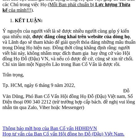
các Chú trong việc Họ
(Mỗi Ban phải chuẩn bị
Lực lượng Thừa
kế
của mình!!!)
.
KẾT LUẬN:
Ý nguyện của người viết là sẽ được nhiều người cùng góp ý kiến
qua nhiều mặt,
được đăng công khai trên website của dòng họ
,
và Lãnh đạo sẽ tham khảo để giải quyết thỏa đáng những mâu thuẩn
trong Dòng Họ hiện nay. Đồng thời cũng khẳng định rằng: người
viết bài này, không nhằm mục đích tham gia hay ứng cử vào Hội
đồng Họ Đỗ (Đậu) VN, và nếu có được đề cử, cũng sẽ xin từ chối.
Chỉ xin làm một Nguyên Lão trong Ban Cố Vấn là được rồi.
Trân trọng,
Tp. HCM, ngày 6 tháng 9 năm 2022,
Đỗ
Văn Dũng, Phó Ban Cố Vấn Hội đồng Họ Đỗ (Đậu) Việt nam, Số
Điện thoại 090 340 2212 (trừ trường hợp cấp bách. đề nghị vui lòng
nhắn tin qua Zalo, Viber hoặc Messenger)
Điều
Thông báo mời họp của Ban Cố vấn HĐHĐVN
Họp tư vấn của Ban Cố vấn Hội đồng họ Đỗ (Đậu) Việt Nam.
hướng