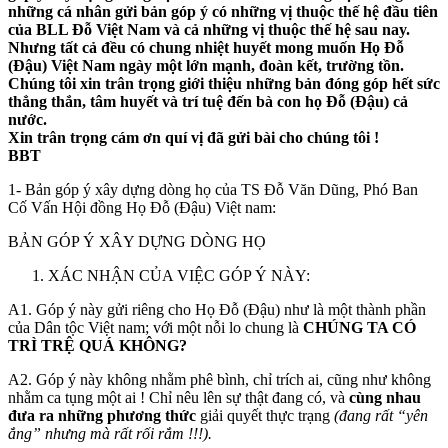
những cá nhân gửi bản góp ý có những vị thuộc thế hệ đầu tiên
của BLL Đỗ Việt Nam và cả những vị thuộc thế hệ sau nay.
Nhưng tất cả đều có chung nhiệt huyết mong muốn Họ Đỗ
(Đậu) Việt Nam ngày một lớn mạnh, đoàn kết, trường tồn.
Chúng tôi xin trân trọng giới thiệu những bản đóng góp hết sức
thẳng thắn, tâm huyết và trí tuệ đến bà con họ Đỗ (Đậu) cả
nước.
Xin trân trọng cám ơn quí vị đã gửi bài cho chúng tôi !
BBT
1- Bản góp ý xây dựng dòng họ của TS Đỗ Văn Dũng, Phó Ban
Cố Vấn Hội đồng Họ Đỗ (Đậu) Việt nam:
BẢN GÓP Ý XÂY DỰNG DÒNG HỌ
XÁC NHẬN CỦA VIỆC GÓP Ý NÀY:
A1. Góp ý này gửi riêng cho Họ Đỗ (Đậu) như là một thành phần
của Dân tộc Việt nam; với một nỗi lo chung là
CHÚNG TA CÓ
TRÌ TRỆ QUÁ KHÔNG?
A2. Góp ý này không nhằm phê bình, chỉ trích ai, cũng như không
nhằm ca tụng một ai ! Chỉ nêu lên sự thật đang có, và
cùng nhau
đưa ra những phương thức
giải quyết thực trạng
(đang rất “yên
ắng” nhưng mà rất rối rắm !!!).