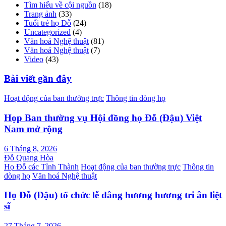
Tìm hiểu về cội nguồn
(18)
Trang ảnh
(33)
Tuổi trẻ họ Đỗ
(24)
Uncategorized
(4)
Văn hoá Nghệ thuật
(81)
Văn hoá Nghệ thuật
(7)
Video
(43)
Bài viết gần đây
Hoạt động của ban thường trực
Thông tin dòng họ
Họp Ban thường vụ Hội đồng họ Đỗ (Đậu) Việt
Nam mở rộng
6 Tháng 8, 2026
Đỗ Quang Hòa
Họ Đỗ các Tỉnh Thành
Hoạt động của ban thường trực
Thông tin
dòng họ
Văn hoá Nghệ thuật
Họ Đỗ (Đậu) tổ chức lễ dâng hương hương tri ân liệt
sĩ
27 Tháng 7, 2026