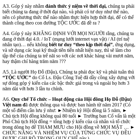
A3. Góp ý này nhằm
đánh thức ý niệm về thời đại,
chúng ta phải
biết chúng ta đang ở thời đại nào, và phải có tư duy như thế nào,
nên có phương thức thế nào nhằm thực hiện hợp thời đại, để có thể
thành công theo con đường TỘC ƯỚC đã đề ra ?
A4. Góp ý này KHẲNG ĐỊNH VỚI MỌI NGƯỜI rằng, chúng ta
đang ở thời đại 4.0. / IoT (mạng lưới internet vạn vật) / AI (trí tuệ
nhân tạo)… nếu không
biết tư duy “theo kịp thời đại”
, ứng dụng,
và sử dụng các loại kỹ thuật tiên tiến nhất hiện nay, thì sẽ làm cho
tập thể của chúng ta trể nãi so với các nơi khác hàng vài mươi năm,
hay thậm chí hàng trăm năm ???
A5. Là người Họ Đỗ (Đậu), Chúng ta phải đọc kỹ và phải tuân thủ
“TỘC ƯỚC”
do Cố Ls. Đậu Công Tuệ đã dầy công xây dựng với
sự đóng góp ý kiến của các bậc thức giả trong và ngoài họ hơn 3
năm dài với hơn 3 lần tu chỉnh.
A6.
Quy chế Tổ chức – Hoạt động của Hội đồng Họ Đỗ (Đậu)
Việt nam đ
ã được thông qua và được ban hành từ năm 2017 (Có
một số điểm cần lưu ý như: ►Nhiệm kỳ Hội đồng là 5 năm, ►
Chủ tịch Hội đồng không quá 80 tuổi ► Trưởng ban Cố vấn là một
Phó Chủ tịch Hội đồng = tổng hợp ý kiến của cá nhân và tổ chức
trong dòng họ để THAM MƯU cho Hội đồng về MỌI MẶT … ►
CHỨC NĂNG VÀ NHIỆM VỤ CỦA TỪNG CHỨC VỤ ĐỀU
ĐƯỢC GHI RÕ TRONG QUY CHẾ này.)