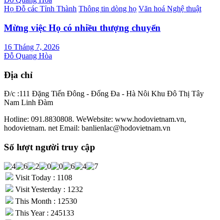
Họ Đỗ các Tỉnh Thành
Thông tin dòng họ
Văn hoá Nghệ thuật
Mừng việc Họ có nhiều thượng chuyển
16 Tháng 7, 2026
Đỗ Quang Hòa
Địa chỉ
Đ/c :111 Đặng Tiến Đông - Đống Đa - Hà Nôi Khu Đô Thị Tây
Nam Linh Đàm
Hotline: 091.8830808. WeWebsite: www.hodovietnam.vn,
hodovietnam. net Email: banlienlac@hodovietnam.vn
Số lượt người truy cập
Visit Today : 1108
Visit Yesterday : 1232
This Month : 12530
This Year : 245133