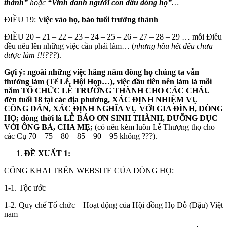
thành”
hoặc
“Vinh danh người con dâu dòng họ”
…
ĐIỀU 19:
Việc vào họ, báo tuổi trưởng thành
ĐIỀU 20 – 21 – 22 – 23 – 24 – 25 – 26 – 27 – 28 – 29 … mỗi Điều
đều nêu lên những việc cần phải làm… (
nhưng hầu hết đều chưa
được làm !!!???
).
Gợi ý: ngoài những việc hằng năm dòng họ chúng ta vẫn
thường làm (Tế Lễ, Hội Họp…), việc đầu tiên nên làm là mỗi
năm TỔ CHỨC LỄ TRƯỞNG THÀNH CHO CÁC CHÁU
đén tuổi 18 tại các địa phương, XÁC ĐỊNH NHIỆM VỤ
CÔNG DÂN, XÁC ĐỊNH NGHĨA VỤ VỚI GIA ĐÌNH, DÒNG
HỌ; đồng thời là LỄ BÁO ƠN SINH THÀNH, DƯỠNG DỤC
VỚI ÔNG BÀ, CHA MẸ;
(có nên kèm luôn Lễ Thượng thọ cho
các Cụ 70 – 75 – 80 – 85 – 90 – 95 không ???).
ĐỀ XUẤT 1:
CÔNG KHAI TRÊN WEBSITE CỦA DÒNG HỌ:
1-1. Tộc ước
1-2. Quy chế Tổ chức – Hoạt động của Hội đồng Họ Đỗ (Đậu) Việt
nam