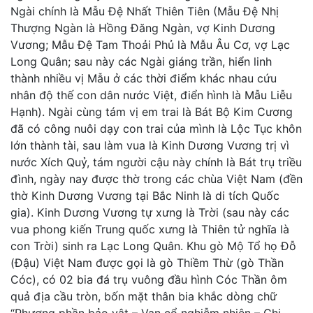
Ngài chính là Mẫu Đệ Nhất Thiên Tiên (Mẫu Đệ Nhị
Thượng Ngàn là Hồng Đăng Ngàn, vợ Kinh Dương
Vương; Mẫu Đệ Tam Thoải Phủ là Mẫu Âu Cơ, vợ Lạc
Long Quân; sau này các Ngài giáng trần, hiển linh
thành nhiều vị Mẫu ở các thời điểm khác nhau cứu
nhân độ thế con dân nước Việt, điển hình là Mẫu Liễu
Hạnh). Ngài cùng tám vị em trai là Bát Bộ Kim Cương
đã có công nuôi dạy con trai của mình là Lộc Tục khôn
lớn thành tài, sau làm vua là Kinh Dương Vương trị vì
nước Xích Quỷ, tám người cậu này chính là Bát trụ triều
đình, ngày nay được thờ trong các chùa Việt Nam (đền
thờ Kinh Dương Vương tại Bắc Ninh là di tích Quốc
gia). Kinh Dương Vương tự xưng là Trời (sau này các
vua phong kiến Trung quốc xưng là Thiên tử nghĩa là
con Trời) sinh ra Lạc Long Quân. Khu gò Mộ Tổ họ Đỗ
(Đậu) Việt Nam được gọi là gò Thiềm Thừ (gò Thần
Cóc), có 02 bia đá trụ vuông đầu hình Cóc Thần ôm
quả địa cầu tròn, bốn mặt thân bia khắc dòng chữ
“Phương phần bảo vật – Vạn cổ nghiễm nhiên – Chi