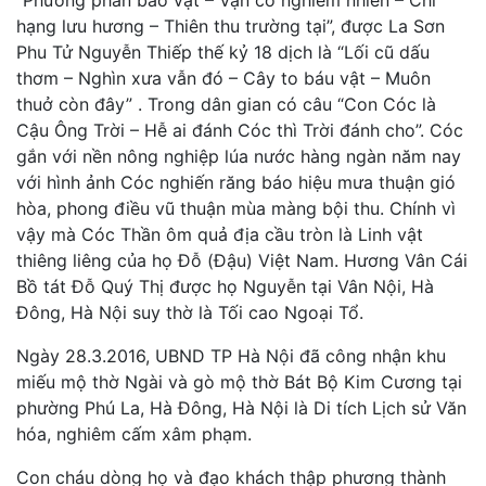
hạng lưu hương – Thiên thu trường tại”, được La Sơn
Phu Tử Nguyễn Thiếp thế kỷ 18 dịch là “Lối cũ dấu
thơm – Nghìn xưa vẫn đó – Cây to báu vật – Muôn
thuở còn đây” . Trong dân gian có câu “Con Cóc là
Cậu Ông Trời – Hễ ai đánh Cóc thì Trời đánh cho”. Cóc
gắn với nền nông nghiệp lúa nước hàng ngàn năm nay
với hình ảnh Cóc nghiến răng báo hiệu mưa thuận gió
hòa, phong điều vũ thuận mùa màng bội thu. Chính vì
vậy mà Cóc Thần ôm quả địa cầu tròn là Linh vật
thiêng liêng của họ Đỗ (Đậu) Việt Nam. Hương Vân Cái
Bồ tát Đỗ Quý Thị được họ Nguyễn tại Vân Nội, Hà
Đông, Hà Nội suy thờ là Tối cao Ngoại Tổ.
Ngày 28.3.2016, UBND TP Hà Nội đã công nhận khu
miếu mộ thờ Ngài và gò mộ thờ Bát Bộ Kim Cương tại
phường Phú La, Hà Đông, Hà Nội là Di tích Lịch sử Văn
hóa, nghiêm cấm xâm phạm.
Con cháu dòng họ và đạo khách thập phương thành