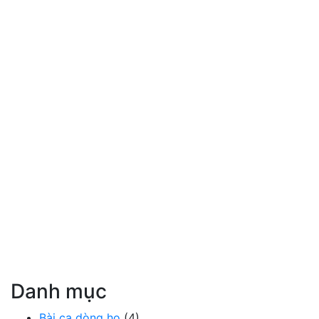
Danh mục
Bài ca dòng họ
(4)