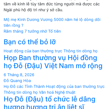
tâm về kính lễ tùy tâm đức từng người mà được các
Ngài phù hộ độ trì như ý sở cầu.
Điều
Mộ mẹ Kinh Dương Vương 5000 năm hé lộ dòng dõi
tiên rồng ?
hướng
Rằm tháng 7 tưởng nhớ Tổ tiên
bài
Bạn có thể bỏ lỡ
viết
Hoạt động của ban thường trực
Thông tin dòng họ
Họp Ban thường vụ Hội đồng
họ Đỗ (Đậu) Việt Nam mở rộng
6 Tháng 8, 2026
Đỗ Quang Hòa
Họ Đỗ các Tỉnh Thành
Hoạt động của ban thường trực
Thông tin dòng họ
Văn hoá Nghệ thuật
Họ Đỗ (Đậu) tổ chức lễ dâng
hương hương tri ân liệt sĩ