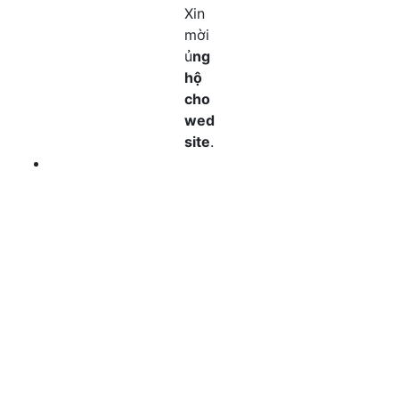
Xin
mời
ủ
ng
hộ
cho
wed
site
.