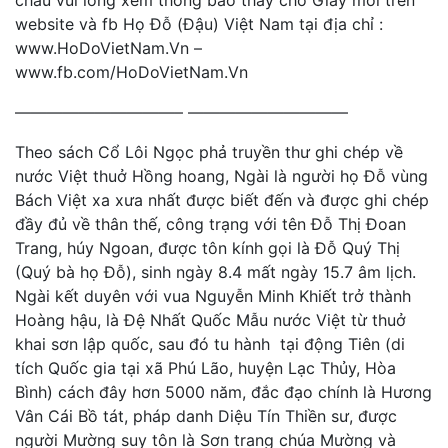
website và fb Họ Đỗ (Đậu) Việt Nam tại địa chỉ :
www.HoDoVietNam.Vn –
www.fb.com/HoDoVietNam.Vn
——————————– ——————————
Theo sách Cổ Lôi Ngọc phả truyền thư ghi chép về
nước Việt thuở Hồng hoang, Ngài là người họ Đỗ vùng
Bách Việt xa xưa nhất được biết đến và được ghi chép
đầy đủ về thân thế, công trạng với tên Đỗ Thị Đoan
Trang, húy Ngoan, được tôn kính gọi là Đỗ Quý Thị
(Quý bà họ Đỗ), sinh ngày 8.4 mất ngày 15.7 âm lịch.
Ngài kết duyên với vua Nguyễn Minh Khiết trở thành
Hoàng hậu, là Đệ Nhất Quốc Mẫu nước Việt từ thuở
khai sơn lập quốc, sau đó tu hành tại động Tiên (di
tích Quốc gia tại xã Phú Lão, huyện Lạc Thủy, Hòa
Bình) cách đây hơn 5000 năm, đắc đạo chính là Hương
Vân Cái Bồ tát, pháp danh Diệu Tín Thiền sư, được
người Mường suy tôn là Sơn trang chúa Mường và