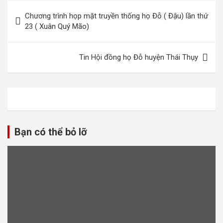
Điều
Chương trình họp mặt truyền thống họ Đỗ ( Đậu) lần thứ
hướng
23 ( Xuân Quý Mão)
bài
viết
Tin Hội đồng họ Đỗ huyện Thái Thụy
Bạn có thể bỏ lỡ