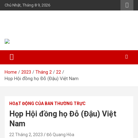
Skip
Chủ Nhật, Tháng 8 9, 2026
to
content
Họ Đỗ (Đậu) Việt Nam
The Do families of Vietnam "Kết nối dòng họ"
Home
2023
Tháng 2
22
Họp Hội đồng họ Đỗ (Đậu) Việt Nam
HOẠT ĐỘNG CỦA BAN THƯỜNG TRỰC
Họp Hội đồng họ Đỗ (Đậu) Việt
Nam
22 Tháng 2, 2023
Đỗ Quang Hòa