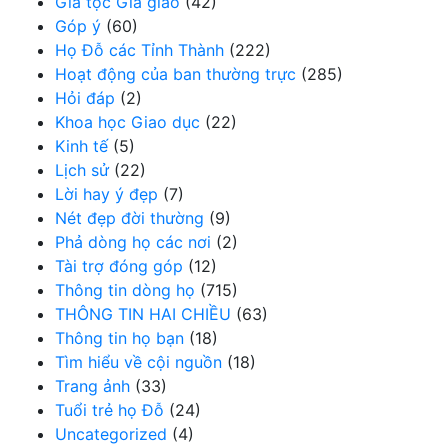
Gia tộc Gia giáo
(42)
Góp ý
(60)
Họ Đỗ các Tỉnh Thành
(222)
Hoạt động của ban thường trực
(285)
Hỏi đáp
(2)
Khoa học Giao dục
(22)
Kinh tế
(5)
Lịch sử
(22)
Lời hay ý đẹp
(7)
Nét đẹp đời thường
(9)
Phả dòng họ các nơi
(2)
Tài trợ đóng góp
(12)
Thông tin dòng họ
(715)
THÔNG TIN HAI CHIỀU
(63)
Thông tin họ bạn
(18)
Tìm hiểu về cội nguồn
(18)
Trang ảnh
(33)
Tuổi trẻ họ Đỗ
(24)
Uncategorized
(4)