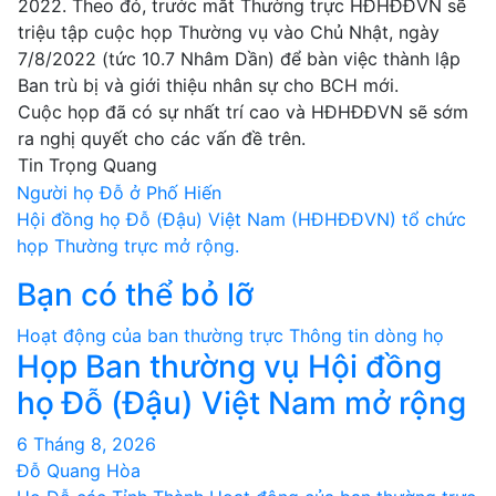
2022. Theo đó, trước mắt Thường trực HĐHĐĐVN sẽ
triệu tập cuộc họp Thường vụ vào Chủ Nhật, ngày
7/8/2022 (tức 10.7 Nhâm Dần) để bàn việc thành lập
Ban trù bị và giới thiệu nhân sự cho BCH mới.
Cuộc họp đã có sự nhất trí cao và HĐHĐĐVN sẽ sớm
ra nghị quyết cho các vấn đề trên.
Tin Trọng Quang
Điều
Người họ Đỗ ở Phố Hiến
Hội đồng họ Đỗ (Đậu) Việt Nam (HĐHĐĐVN) tổ chức
hướng
họp Thường trực mở rộng.
bài
Bạn có thể bỏ lỡ
viết
Hoạt động của ban thường trực
Thông tin dòng họ
Họp Ban thường vụ Hội đồng
họ Đỗ (Đậu) Việt Nam mở rộng
6 Tháng 8, 2026
Đỗ Quang Hòa