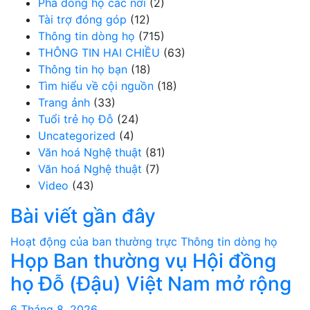
Phả dòng họ các nơi
(2)
Tài trợ đóng góp
(12)
Thông tin dòng họ
(715)
THÔNG TIN HAI CHIỀU
(63)
Thông tin họ bạn
(18)
Tìm hiểu về cội nguồn
(18)
Trang ảnh
(33)
Tuổi trẻ họ Đỗ
(24)
Uncategorized
(4)
Văn hoá Nghệ thuật
(81)
Văn hoá Nghệ thuật
(7)
Video
(43)
Bài viết gần đây
Hoạt động của ban thường trực
Thông tin dòng họ
Họp Ban thường vụ Hội đồng
họ Đỗ (Đậu) Việt Nam mở rộng
6 Tháng 8, 2026