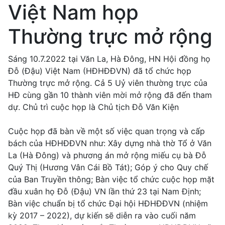
Việt Nam họp
Thường trực mở rộng
Sáng 10.7.2022 tại Văn La, Hà Đông, HN Hội đồng họ
Đỗ (Đậu) Việt Nam (HĐHĐĐVN) đã tổ chức họp
Thường trực mở rộng. Cả 5 Uỷ viên thường trực của
HĐ cùng gần 10 thành viên mời mở rộng đã đến tham
dự. Chủ trì cuộc họp là Chủ tịch Đỗ Văn Kiện
Cuộc họp đã bàn về một số việc quan trọng và cấp
bách của HĐHĐĐVN như: Xây dựng nhà thờ Tổ ở Văn
La (Hà Đông) và phương án mở rộng miếu cụ bà Đỗ
Quý Thị (Hương Vân Cái Bồ Tát); Góp ý cho Quy chế
của Ban Truyền thông; Bàn việc tổ chức cuộc họp mặt
đầu xuân họ Đỗ (Đậu) VN lần thứ 23 tại Nam Định;
Bàn việc chuẩn bị tổ chức Đại hội HĐHĐĐVN (nhiệm
kỳ 2017 – 2022), dự kiến sẽ diễn ra vào cuối năm