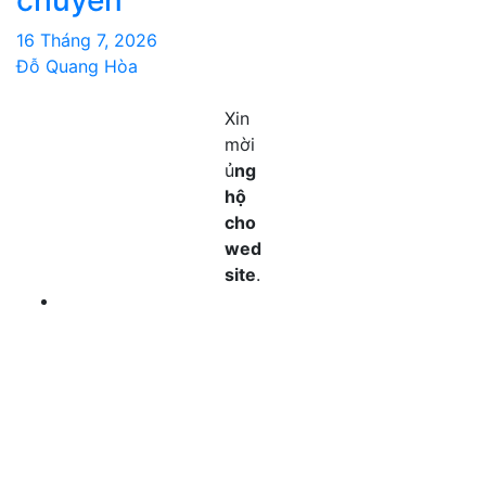
chuyển
16 Tháng 7, 2026
Đỗ Quang Hòa
Xin
mời
ủ
ng
hộ
cho
wed
site
.