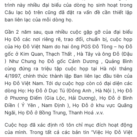
trình này nhiều đại biểu của dòng họ sinh hoạt trong
Câu lạc bộ trên cũng đã đặt ra vấn đề cần thiết lập
ban liên lạc của mỗi dòng họ.
Gần 2 năm sau, qua nhiều cuộc gặp gỡ của đại biểu
Họ Đỗ các nơi riêng rẽ, trao đổi, chuẩn bị, cuộc họp
của Họ Đỗ Việt Nam do hai ông PGS Đỗ Tòng – họ Đỗ
gốc ở Kim Quan, Thạch Thất , Hà Tây và ông Đỗ (Đậu
) Như Chung họ Đỗ gốc Cảnh Dương , Quảng Bình
cùng đứng ra triệu tập cuộc họp tại Hà nội tháng
4/1997, chính thức thành lập Ban liên lạc đầu tiên của
Họ Đỗ Việt Nam. Tới dự cuộc họp còn có đại diện các
dòng Họ: Họ Đỗ ở Dục Tú (Đông Anh , Hà Nội ), Họ Đỗ
ở Phương Điếm (Gia Lộc, Hải Dương), Họ Đỗ ở Bình
Điền ( Ý Yên , Nam Định ), Họ Đỗ ở khu vực Quãng
Ngãi, Họ Đỗ ở Bồng Trung, Thanh Hoá .v.v.
Cuộc họp đã xác định rõ tôn chỉ mục đích hoạt động
của mình. Trong tất cả các bản tin “Việc Họ Đỗ Việt