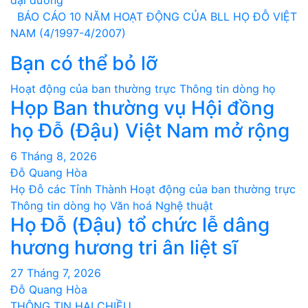
hướng
BÁO CÁO 10 NĂM HOẠT ĐỘNG CỦA BLL HỌ ĐỖ VIỆT
bài
NAM (4/1997-4/2007)
Bạn có thể bỏ lỡ
viết
Hoạt động của ban thường trực
Thông tin dòng họ
Họp Ban thường vụ Hội đồng
họ Đỗ (Đậu) Việt Nam mở rộng
6 Tháng 8, 2026
Đỗ Quang Hòa
Họ Đỗ các Tỉnh Thành
Hoạt động của ban thường trực
Thông tin dòng họ
Văn hoá Nghệ thuật
Họ Đỗ (Đậu) tổ chức lễ dâng
hương hương tri ân liệt sĩ
27 Tháng 7, 2026
Đỗ Quang Hòa
THÔNG TIN HAI CHIỀU