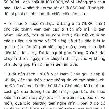
50.000đ , cao nhất là 100.000đ, có vị không góp chút
nào). Hơn 4 năm thu được tất cả là 850.000. Trong khi
đó lại phải chi phí cho rất nhiều việc lớn như :
+
Tổ chức 2 cuộc đi thực tế
bằng ô tô (16-20 chỗ )
cho các thành viên đến các di tích mồ mả Tổ tiên
nhằm bác bỏ, xoá đi sự nghi ngờ ( hầu hết chưa tin
các tư liệu tìm được về Tổ tiên) và điều đặc biệt là
quan niệm còn rất phổ biến, ngộ nhận, mang tính định
kiến lâu đời : Họ Đỗ là người gốc Trung Quốc? Hai
chuyến đi cả ngày, mỗi chuyến đi này, các vị không
phải đóng góp tiền đi lại và tiền ăn trưa.
+
Xuất bản sách Họ Đỗ Việt Nam
( nay gọi là tập I).
Khi ấy, việc thu thập được thông tin về các nhánh, chi
họ Đỗ ở các nơi là rất khó khăn. Chủ biên đã tìm được
cách gửi qua đường bưu điện mấy ngàn bức thư theo
kiểu “thả bom toạ độ”(tức là tìm trên sách, báo cũ và
mới), qua các phương tiên nghe nhìn… biết ở đó có
người họ Đỗ là gửi thư, may thì trúng? Kết quả chỉ có