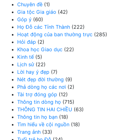
Chuyên đề
(1)
Gia tộc Gia giáo
(42)
Góp ý
(60)
Họ Đỗ các Tỉnh Thành
(222)
Hoạt động của ban thường trực
(285)
Hỏi đáp
(2)
Khoa học Giao dục
(22)
Kinh tế
(5)
Lịch sử
(22)
Lời hay ý đẹp
(7)
Nét đẹp đời thường
(9)
Phả dòng họ các nơi
(2)
Tài trợ đóng góp
(12)
Thông tin dòng họ
(715)
THÔNG TIN HAI CHIỀU
(63)
Thông tin họ bạn
(18)
Tìm hiểu về cội nguồn
(18)
Trang ảnh
(33)
Tuổi trẻ họ Đỗ
(24)