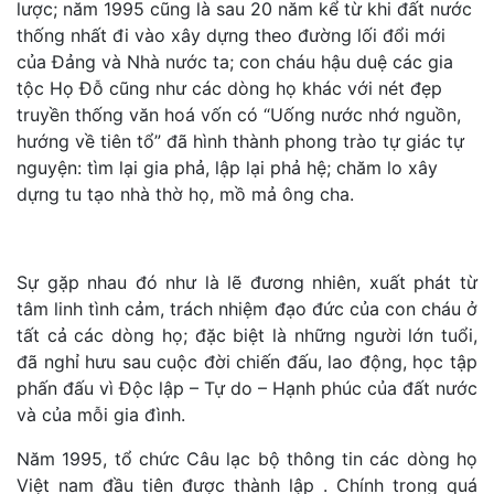
lược; năm 1995 cũng là sau 20 năm kể từ khi đất nước
thống nhất đi vào xây dựng theo đường lối đổi mới
của Đảng và Nhà nước ta; con cháu hậu duệ các gia
tộc Họ Đỗ cũng như các dòng họ khác với nét đẹp
truyền thống văn hoá vốn có “Uống nước nhớ nguồn,
hướng về tiên tổ” đã hình thành phong trào tự giác tự
nguyện: tìm lại gia phả, lập lại phả hệ; chăm lo xây
dựng tu tạo nhà thờ họ, mồ mả ông cha.
Sự gặp nhau đó như là lẽ đương nhiên, xuất phát từ
tâm linh tình cảm, trách nhiệm đạo đức của con cháu ở
tất cả các dòng họ; đặc biệt là những người lớn tuổi,
đã nghỉ hưu sau cuộc đời chiến đấu, lao động, học tập
phấn đấu vì Độc lập – Tự do – Hạnh phúc của đất nước
và của mỗi gia đình.
Năm 1995, tổ chức Câu lạc bộ thông tin các dòng họ
Việt nam đầu tiên được thành lập . Chính trong quá