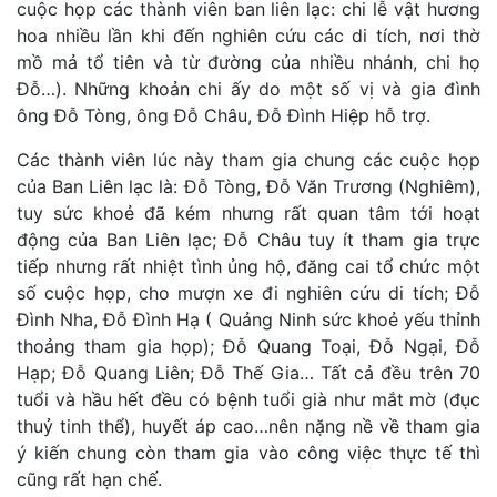
cuộc họp các thành viên ban liên lạc: chi lễ vật hương
hoa nhiều lần khi đến nghiên cứu các di tích, nơi thờ
mồ mả tổ tiên và từ đường của nhiều nhánh, chi họ
Đỗ…). Những khoản chi ấy do một số vị và gia đình
ông Đỗ Tòng, ông Đỗ Châu, Đỗ Đình Hiệp hỗ trợ.
Các thành viên lúc này tham gia chung các cuộc họp
của Ban Liên lạc là: Đỗ Tòng, Đỗ Văn Trương (Nghiêm),
tuy sức khoẻ đã kém nhưng rất quan tâm tới hoạt
động của Ban Liên lạc; Đỗ Châu tuy ít tham gia trực
tiếp nhưng rất nhiệt tình ủng hộ, đăng cai tổ chức một
số cuộc họp, cho mượn xe đi nghiên cứu di tích; Đỗ
Đình Nha, Đỗ Đình Hạ ( Quảng Ninh sức khoẻ yếu thỉnh
thoảng tham gia họp); Đỗ Quang Toại, Đỗ Ngại, Đỗ
Hạp; Đỗ Quang Liên; Đỗ Thế Gia… Tất cả đều trên 70
tuổi và hầu hết đều có bệnh tuổi già như mắt mờ (đục
thuỷ tinh thể), huyết áp cao…nên nặng nề về tham gia
ý kiến chung còn tham gia vào công việc thực tế thì
cũng rất hạn chế.