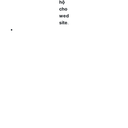
hộ
cho
wed
site
.