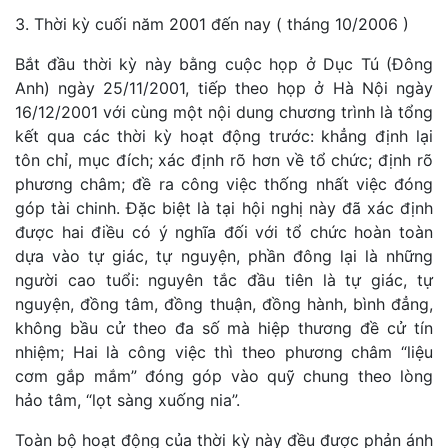
3. Thời kỳ cuối năm 2001 đến nay ( tháng 10/2006 )
Bắt đầu thời kỳ này bằng cuộc họp ở Dục Tú (Đông
Anh) ngày 25/11/2001, tiếp theo họp ở Hà Nội ngày
16/12/2001 với cùng một nội dung chương trình là tổng
kết qua các thời kỳ hoạt động trước: khẳng định lại
tôn chỉ, mục đích; xác định rõ hơn về tổ chức; định rõ
phương châm; đề ra công việc thống nhất việc đóng
góp tài chinh. Đặc biệt là tại hội nghị này đã xác định
được hai điều có ý nghĩa đối với tổ chức hoàn toàn
dựa vào tự giác, tự nguyện, phần đông lại là những
người cao tuổi: nguyên tắc đầu tiên là tự giác, tự
nguyện, đồng tâm, đồng thuận, đồng hành, bình đẳng,
không bầu cử theo đa số mà hiệp thương đề cử tín
nhiệm; Hai là công việc thì theo phương châm “liệu
cơm gắp mắm” đóng góp vào quỹ chung theo lòng
hảo tâm, “lọt sàng xuống nia”.
Toàn bộ hoạt động của thời kỳ này đều được phản ánh