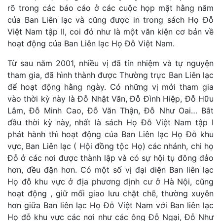
rõ trong các báo cáo ở các cuộc họp mặt hằng năm
của Ban Liên lạc và cũng được in trong sách Họ Đỗ
Việt Nam tập II, coi đó như là một văn kiện cơ bản về
hoạt động của Ban Liên lạc Họ Đỗ Việt Nam.
Từ sau năm 2001, nhiều vị đã tín nhiệm và tự nguyện
tham gia, đã hình thành được Thường trực Ban Liên lạc
để hoạt động hằng ngày. Có những vị mới tham gia
vào thời kỳ này là Đỗ Nhật Văn, Đỗ Đình Hiệp, Đỗ Hữu
Lâm, Đỗ Minh Cao, Đỗ Văn Thận, Đỗ Như Oai… Bắt
đầu thời kỳ này, nhất là sách Họ Đỗ Việt Nam tập I
phát hành thì hoạt động của Ban Liên lạc Họ Đỗ khu
vực, Ban Liên lạc ( Hội đồng tộc Họ) các nhánh, chi họ
Đỗ ở các nơi được thành lập và có sự hội tụ đông đảo
hơn, đều đặn hơn. Có một số vị đại diện Ban liên lạc
Họ đỗ khu vực ở địa phương định cư ở Hà Nội, cũng
hoạt động , giữ mối giao lưu chặt chẽ, thường xuyên
hơn giữa Ban liên lạc Họ Đỗ Việt Nam với Ban liên lạc
Họ đỗ khu vực các nơi như các ông Đỗ Ngại, Đỗ Như