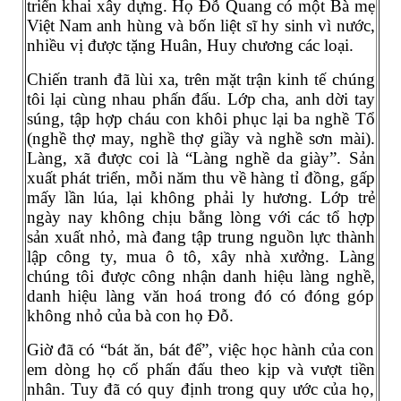
triển khai xây dựng. Họ Đỗ Quang có một Bà mẹ
Việt Nam anh hùng và bốn liệt sĩ hy sinh vì nước,
nhiều vị được tặng Huân, Huy chương các loại.
Chiến tranh đã lùi xa, trên mặt trận kinh tế chúng
tôi lại cùng nhau phấn đấu. Lớp cha, anh dời tay
súng, tập hợp cháu con khôi phục lại ba nghề Tổ
(nghề thợ may, nghề thợ giầy và nghề sơn mài).
Làng, xã được coi là “Làng nghề da giày”. Sản
xuất phát triển, mỗi năm thu về hàng tỉ đồng, gấp
mấy lần lúa, lại không phải ly hương. Lớp trẻ
ngày nay không chịu bằng lòng với các tổ hợp
sản xuất nhỏ, mà đang tập trung nguồn lực thành
lập công ty, mua ô tô, xây nhà xưởng. Làng
chúng tôi được công nhận danh hiệu làng nghề,
danh hiệu làng văn hoá trong đó có đóng góp
không nhỏ của bà con họ Đỗ.
Giờ đã có “bát ăn, bát để”, việc học hành của con
em dòng họ cố phấn đấu theo kịp và vượt tiền
nhân. Tuy đã có quy định trong quy ước của họ,