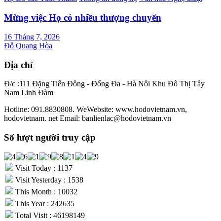
Mừng việc Họ có nhiều thượng chuyển
16 Tháng 7, 2026
Đỗ Quang Hòa
Địa chỉ
Đ/c :111 Đặng Tiến Đông - Đống Đa - Hà Nôi Khu Đô Thị Tây
Nam Linh Đàm
Hotline: 091.8830808. WeWebsite: www.hodovietnam.vn,
hodovietnam. net Email: banlienlac@hodovietnam.vn
Số lượt người truy cập
Visit Today : 1137
Visit Yesterday : 1538
This Month : 10032
This Year : 242635
Total Visit : 46198149