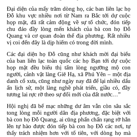
Đại diện của mấy trăm dòng họ, các ban liên lạc họ
Đỗ khu vực nhiều nơi từ Nam ra Bắc tới dự cuộc
họp mặt, đã rất cảm động về sự tổ chức, đón tiếp
chu đáo đầy lòng mến khách của bà con họ Đỗ
Quang và cơ quan đoàn thể địa phương. Rất nhiều
vị coi đến đây là dịp hiếm có trong đời mình.
Các đại diện họ Đỗ cũng như khách mời đại biểu
của ban liên lạc toàn quốc các họ Bạn tới dự cuộc
họp mặt đều biểu thị tấm lòng ngưỡng mộ con
người, cảnh vật làng Giẽ Hạ, xã Phú Yên – một địa
danh cổ xưa, cũng như ngày nay đã để lại nhiều dấu
ấn lịch sử, một làng nghề phát triển, giầu có, đầy
tương lai rực rỡ theo sự đổi mới của đất nước…”
Hội nghị đã bế mạc những dư âm vẫn còn sâu sắc
tong lòng mỗi người dân địa phương, đặc biệt với
bà con họ Đỗ Quang, ai cũng phấn chấn rạng rỡ hẳn
lên tự hào được đón tiếp bà con họ Đỗ các nơi, tự
thấy trách nhiệm hơn với tổ tiên, với dòng họ mà