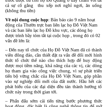
trước được bà con họ Đỗ Quang ở đây chăm với tất
cả sự cố gắng thu xếp nơi nghỉ ngơi, ăn uống
(không thu tiền)
Về nội dung cuộc họp
: Bản báo cáo 9 năm hoạt
động của Thườn trực ban liên lạc họ Đỗ Việt Nam
và các ban liên lạc họ Đỗ khu vực, các dòng họ
được trình bầy tóm tắt tại cuộc họp , trong đó có 02
vấn đề lớn là:
– Đến nay tổ chức của Họ Đỗ Việt Nam đã có thành
viên đông đảo, cần thiết đặt ra vấn đề đổi mới hình
thức tổ chức thế nào cho thích hợp để huy động
được mọi tiềm năng, khả năng của các vị, các dòng
họ tham gia vào công việc chung, vì sự phát triển
tiến bộ vững chắc của Họ Đỗ Việt Nam, góp phần
vào sự nghiệp đổi mới của đất nước. Hầu hết các
phát biểu của các đại diện đều tán thành hướng tổ
chức này trong thời gian tới.
– Phấn đấu sớm cải tiến từng bước phương thức
hoạt động, đặc biệt là công nghệ thông tin để mở