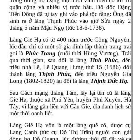
trong dòng họ Đặng một thời vinh hiển có tới 18
quận cộng và nhiều vị tước hầu. Đô đốc Đặng
Tiến Đông đã tự tay ghi vào phả tộc rằng: Ông đã
sinh ra ở làng Thịnh Phúc vào giờ Sửu ngày 2
tháng 5 năm Mậu Ngọ (tức 18-6-1738).
Làng Giẽ Hạ có từ 400 năm trước Công Nguyên,
lúc đầu chỉ có một số gia đình lập thành trang trại
gọi là
Phúc Trang
(cuối thời Hùng Vương). Trải
qua thời gian, sau đổi là làng
Tĩnh Phúc,
đến
triều nhà Lê, Lê Quang Hưng thứ 15 (1586) đổi
thành làng
Thịnh Phúc,
đến triều Nguyễn Gia
Long (1802-1820) lại đổi là làng
Thịnh Đức Hạ.
Sau Cách mạng tháng Tám, lây lại tên cũ là làng
Giẽ Hạ, thuộc xã Phú Yên, huyện Phú Xuyên, Hà
Tây, vì làng gắn liền với Cầu Giẽ, địa danh lịch sử
một thời oanh liệt.
Làng Giẽ Hạ vốn là một làng quê cổ, được cụ
Lang Canh (tức cụ Đỗ Thị Trần) người con gái
dòng họ Đỗ Quang, lúc đương thời đã đặt vè ca