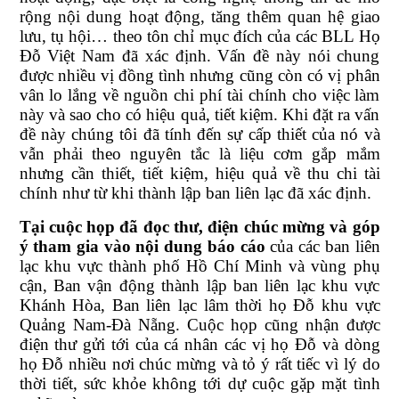
rộng nội dung hoạt động, tăng thêm quan hệ giao
lưu, tụ hội… theo tôn chỉ mục đích của các BLL Họ
Đỗ Việt Nam đã xác định. Vấn đề này nói chung
được nhiều vị đồng tình nhưng cũng còn có vị phân
vân lo lắng về nguồn chi phí tài chính cho việc làm
này và sao cho có hiệu quả, tiết kiệm. Khi đặt ra vấn
đề này chúng tôi đã tính đến sự cấp thiết của nó và
vẫn phải theo nguyên tắc là liệu cơm gắp mắm
nhưng cần thiết, tiết kiệm, hiệu quả về thu chi tài
chính như từ khi thành lập ban liên lạc đã xác định.
Tại cuộc họp đã đọc thư, điện chúc mừng và góp
ý tham gia vào nội dung báo cáo
của các ban liên
lạc khu vực thành phố Hồ Chí Minh và vùng phụ
cận, Ban vận động thành lập ban liên lạc khu vực
Khánh Hòa, Ban liên lạc lâm thời họ Đỗ khu vực
Quảng Nam-Đà Nẵng. Cuộc họp cũng nhận được
điện thư gửi tới của cá nhân các vị họ Đỗ và dòng
họ Đỗ nhiều nơi chúc mừng và tỏ ý rất tiếc vì lý do
thời tiết, sức khỏe không tới dự cuộc gặp mặt tình