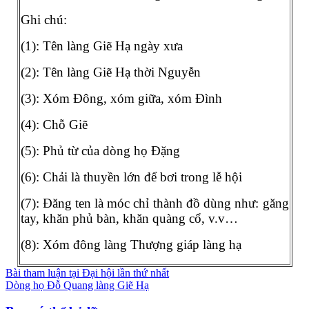
Ghi chú:
(1): Tên làng Giẽ Hạ ngày xưa
(2): Tên làng Giẽ Hạ thời Nguyễn
(3): Xóm Đông, xóm giữa, xóm Đình
(4): Chỗ Giẽ
(5): Phủ từ của dòng họ Đặng
(6): Chải là thuyền lớn để bơi trong lễ hội
(7): Đăng ten là móc chỉ thành đồ dùng như: găng
tay, khăn phủ bàn, khăn quàng cổ, v.v…
(8): Xóm đông làng Thượng giáp làng hạ
Điều
Bài tham luận tại Đại hội lần thứ nhất
Dòng họ Đỗ Quang làng Giẽ Hạ
hướng