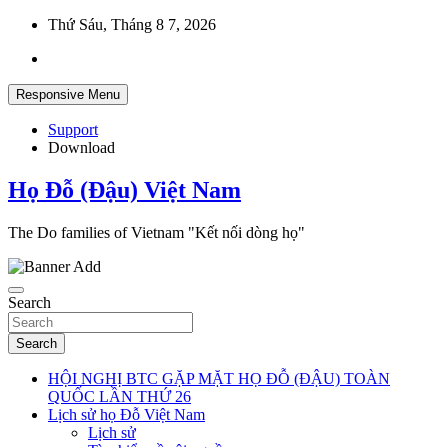
Skip
Thứ Sáu, Tháng 8 7, 2026
to
content
Responsive Menu
Support
Download
Họ Đỗ (Đậu) Việt Nam
The Do families of Vietnam "Kết nối dòng họ"
Search
Search
HỘI NGHỊ BTC GẶP MẶT HỌ ĐỖ (ĐẬU) TOÀN
QUỐC LẦN THỨ 26
Lịch sử họ Đỗ Việt Nam
Lịch sử