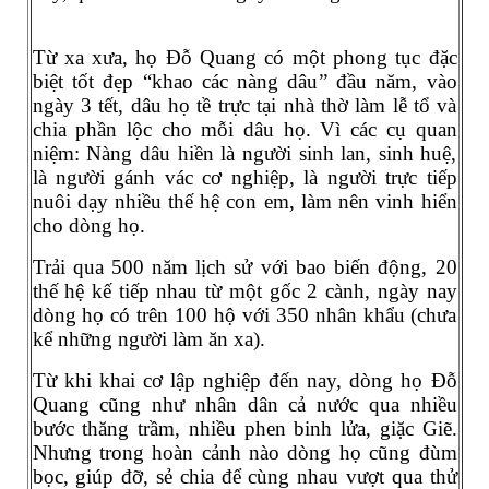
Từ xa xưa, họ Đỗ Quang có một phong tục đặc
biệt tốt đẹp “khao các nàng dâu” đầu năm, vào
ngày 3 tết, dâu họ tề trực tại nhà thờ làm lễ tổ và
chia phần lộc cho mỗi dâu họ. Vì các cụ quan
niệm: Nàng dâu hiền là người sinh lan, sinh huệ,
là người gánh vác cơ nghiệp, là người trực tiếp
nuôi dạy nhiều thế hệ con em, làm nên vinh hiển
cho dòng họ.
Trải qua 500 năm lịch sử với bao biến động, 20
thế hệ kế tiếp nhau từ một gốc 2 cành, ngày nay
dòng họ có trên 100 hộ với 350 nhân khẩu (chưa
kể những người làm ăn xa).
Từ khi khai cơ lập nghiệp đến nay, dòng họ Đỗ
Quang cũng như nhân dân cả nước qua nhiều
bước thăng trầm, nhiều phen binh lửa, giặc Giẽ.
Nhưng trong hoàn cảnh nào dòng họ cũng đùm
bọc, giúp đỡ, sẻ chia để cùng nhau vượt qua thử