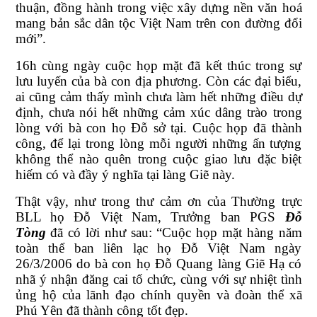
thuận, đồng hành trong việc xây dựng nền văn hoá
mang bản sắc dân tộc Việt Nam trên con đường đổi
mới”.
16h cùng ngày cuộc họp mặt đã kết thúc trong sự
lưu luyến của bà con địa phương. Còn các đại biểu,
ai cũng cảm thấy mình chưa làm hết những điều dự
định, chưa nói hết những cảm xúc dâng trào trong
lòng với bà con họ Đỗ sở tại. Cuộc họp đã thành
công, để lại trong lòng mỗi người những ấn tượng
không thể nào quên trong cuộc giao lưu đặc biệt
hiếm có và đầy ý nghĩa tại làng Giẽ này.
Thật vậy, như trong thư cảm ơn của Thường trực
BLL họ Đỗ Việt Nam, Trưởng ban PGS
Đỗ
Tòng
đã có lời như sau: “Cuộc họp mặt hàng năm
toàn thể ban liên lạc họ Đỗ Việt Nam ngày
26/3/2006 do bà con họ Đỗ Quang làng Giẽ Hạ có
nhã ý nhận đăng cai tổ chức, cùng với sự nhiệt tình
ủng hộ của lãnh đạo chính quyền và đoàn thể xã
Phú Yên đã thành công tốt đẹp.