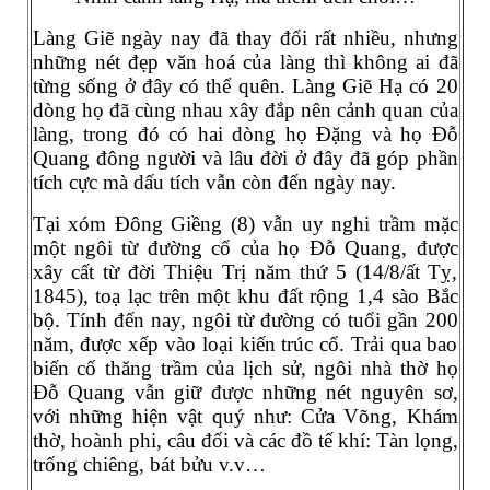
Làng Giẽ ngày nay đã thay đổi rất nhiều, nhưng
những nét đẹp văn hoá của làng thì không ai đã
từng sống ở đây có thể quên. Làng Giẽ Hạ có 20
dòng họ đã cùng nhau xây đắp nên cảnh quan của
làng, trong đó có hai dòng họ Đặng và họ Đỗ
Quang đông người và lâu đời ở đây đã góp phần
tích cực mà dấu tích vẫn còn đến ngày nay.
Tại xóm Đông Giềng (8) vẫn uy nghi trầm mặc
một ngôi từ đường cổ của họ Đỗ Quang, được
xây cất từ đời Thiệu Trị năm thứ 5 (14/8/ất Tỵ,
1845), toạ lạc trên một khu đất rộng 1,4 sào Bắc
bộ. Tính đến nay, ngôi từ đường có tuổi gần 200
năm, được xếp vào loại kiến trúc cổ. Trải qua bao
biến cố thăng trầm của lịch sử, ngôi nhà thờ họ
Đỗ Quang vẫn giữ được những nét nguyên sơ,
với những hiện vật quý như: Cửa Võng, Khám
thờ, hoành phi, câu đối và các đồ tế khí: Tàn lọng,
trống chiêng, bát bửu v.v…