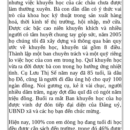
nhưng việc khuyến học của các cháu chưa được
làm thường xuyên. Bà con dần dần có ý thức vai
trò của khoa học kỹ thuật trong sản xuất hàng
hoá, thời kinh tế thị trường, hội nhập, mở cửa.
Được các bậc cao niên khuyến khích và nhiều
người có tâm huyết chung tay góp sức, năm 2005
họ chúng tôi đã xây dựng và thông qua bản quy
ước về khuyến học, khuyến tài gồm 8 điều.
Thành lập một ban chuyên trách và một quỹ riêng
lo việc học của con em trong họ. Quĩ khuyến học
vừa ra đời được bà con trong họ hưởng ứng nhiệt
tình. Cụ Lưu Thị Sế năm nay đã 85 tuổi, là dâu
họ Đỗ, cũng là người đi đầu ủng hộ cho quỹ 100
ngàn đồng. Noi gương cụ, kẻ ít vài chục, người
nhiều dăm trăm, ngay đợt đầu quĩ đã có ngót năm
triệu đồng. Buổi ra mắt Ban khuyến học của họ
được vinh dự đón tiếp đại diện của Đảng uỷ,
UBND xã và các họ bạn đến chúc mừng.
Hiện nay, 100% con em dòng họ đang tuổi đi học
đều được cắp sách đến trường, trong đó 46% được