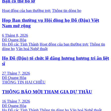
bài
Bạn có thể bỏ lỡ
viết
Hoạt động của ban thường trực
Thông tin dòng họ
Họp Ban thường vụ Hội đồng họ Đỗ (Đậu) Việt
Nam mở rộng
6 Tháng 8, 2026
Đỗ Quang Hòa
Họ Đỗ các Tỉnh Thành
Hoạt động của ban thường trực
Thông tin
dòng họ
Văn hoá Nghệ thuật
Họ Đỗ (Đậu) tổ chức lễ dâng hương hương tri ân liệt
sĩ
27 Tháng 7, 2026
Đỗ Quang Hòa
THÔNG TIN HAI CHIỀU
THÔNG BÁO MỜI THAM GIA DỰ THẦU
16 Tháng 7, 2026
Đỗ Quang Hòa
Họ Đỗ các Tỉnh Thành
Thông tin dòng họ
Văn hoá Nghệ thuật