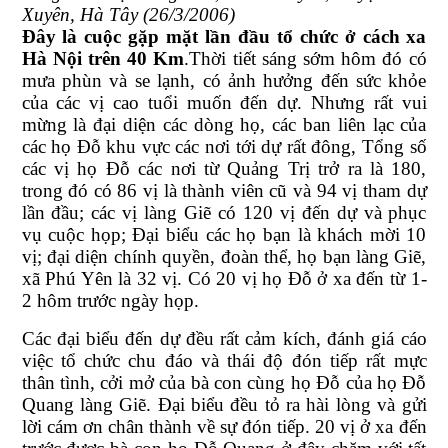
Xuyên, Hà Tây (26/3/2006)
Đây là cuộc gặp mặt lần đầu tổ chức ở cách xa
Hà Nội trên 40 Km
.Thời tiết sáng sớm hôm đó có
mưa phùn và se lạnh, có ảnh hưởng đến sức khỏe
của các vị cao tuổi muốn đến dự. Nhưng rất vui
mừng là đại diện các dòng họ, các ban liên lạc của
các họ Đỗ khu vực các nơi tới dự rất đông, Tổng số
các vị họ Đỗ các nơi từ Quảng Trị trở ra là 180,
trong đó có 86 vị là thành viên cũ và 94 vị tham dự
lần đầu; các vị làng Giẽ có 120 vị đến dự và phục
vụ cuộc họp; Đại biểu các họ bạn là khách mời 10
vị; đại diện chính quyền, đoàn thể, họ bạn làng Giẽ,
xã Phú Yên là 32 vị. Có 20 vị họ Đỗ ở xa đến từ 1-
2 hôm trước ngày họp.
Các đại biểu đến dự đều rất cảm kích, đánh giá cáo
việc tổ chức chu đáo và thái độ đón tiếp rất mực
thân tình, cởi mở của bà con cùng họ Đỗ của họ Đỗ
Quang làng Giẽ. Đại biểu đều tỏ ra hài lòng và gửi
lời cám ơn chân thành về sự đón tiếp. 20 vị ở xa đến