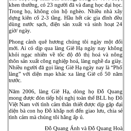
khen thưởng, có 23 người đã và đang học đại học.
Trong họ, không còn hộ nghèo. Nhiều nhà xây
dựng kiên cố 2-3 tầng. Hầu hết các gia đình đều
dùng nước sạch, điện sản xuất và sinh hoạt 24
giờ/ ngày.
Phong cảnh quê hương chúng tôi ngày một đổi
mới. Ai có dịp qua làng Giẽ Hạ ngày nay không
khỏi ngạc nhiên về tốc độ đô thị hoá và nông
thôn sản xuất công nghiệp hoá, làng nghề da giày.
Nhiều người đã gọi làng Giẽ Hạ ngày nay là “Phố
làng” với diện mạo khác xa làng Giẽ cổ 50 năm
trước.
Năm 2006, làng Giẽ Hạ, dòng họ Đỗ Quang
mong được đón tiếp hội nghị toàn thể BLL họ Đỗ
Việt Nam với tình cảm thân thiết được dịp gặp đại
diện bà con họ Đỗ khắp nơi đến giao lưu, chia sẻ
tình cảm mà chúng tôi hằng ấp ủ.
Đỗ Quang Ánh và Đỗ Quang Hoà