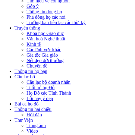
Tìm hiểu về cội nguồn
Góp ý
Thông tin dòng họ
Phả dòng họ các nơi
Trưởng ban liên lạc các thời kỳ
Truyền thống
Khoa học Giao dục
Văn hoá Nghệ thuật
Kinh tế
Các lĩnh vực khác
Gia tộc Gia giáo
Nét đẹp đời thường
Chuyên đề
Thông tin họ bạn
Câu lạc bộ
Câu lạc bộ doanh nhân
Tuổi trẻ họ Đỗ
Họ Đỗ các Tỉnh Thành
Lời hay ý đẹp
Bài ca họ đỗ
Thông tin hai chiều
Hỏi đáp
Thư Viện
Trang ảnh
Video