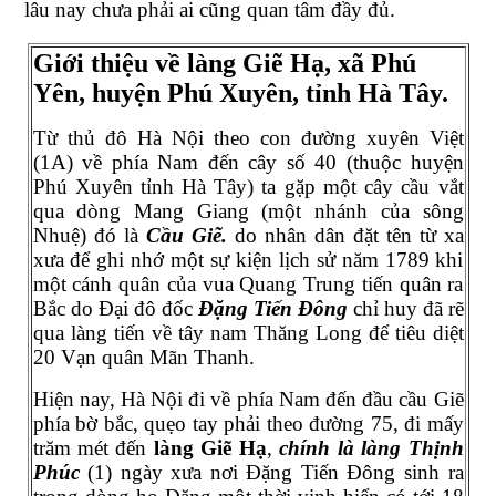
lâu nay chưa phải ai cũng quan tâm đầy đủ.
Giới thiệu về làng Giẽ Hạ, xã Phú
Yên, huyện Phú Xuyên, tỉnh Hà Tây.
Từ thủ đô Hà Nội theo con đường xuyên Việt
(1A) về phía Nam đến cây số 40 (thuộc huyện
Phú Xuyên tỉnh Hà Tây) ta gặp một cây cầu vắt
qua dòng Mang Giang (một nhánh của sông
Nhuệ) đó là
Cầu Giẽ.
do nhân dân đặt tên từ xa
xưa để ghi nhớ một sự kiện lịch sử năm 1789 khi
một cánh quân của vua Quang Trung tiến quân ra
Bắc do Đại đô đốc
Đặng Tiến Đông
chỉ huy đã rẽ
qua làng tiến về tây nam Thăng Long để tiêu diệt
20 Vạn quân Mãn Thanh.
Hiện nay, Hà Nội đi về phía Nam đến đầu cầu Giẽ
phía bờ bắc, quẹo tay phải theo đường 75, đi mấy
trăm mét đến
làng Giẽ Hạ
,
chính là làng Thịnh
Phúc
(1) ngày xưa nơi Đặng Tiến Đông sinh ra