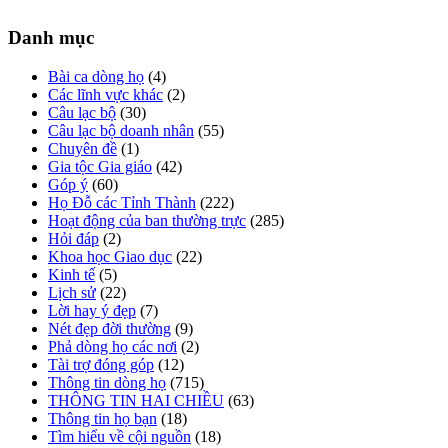
Danh mục
Bài ca dòng họ
(4)
Các lĩnh vực khác
(2)
Câu lạc bộ
(30)
Câu lạc bộ doanh nhân
(55)
Chuyên đề
(1)
Gia tộc Gia giáo
(42)
Góp ý
(60)
Họ Đỗ các Tỉnh Thành
(222)
Hoạt động của ban thường trực
(285)
Hỏi đáp
(2)
Khoa học Giao dục
(22)
Kinh tế
(5)
Lịch sử
(22)
Lời hay ý đẹp
(7)
Nét đẹp đời thường
(9)
Phả dòng họ các nơi
(2)
Tài trợ đóng góp
(12)
Thông tin dòng họ
(715)
THÔNG TIN HAI CHIỀU
(63)
Thông tin họ bạn
(18)
Tìm hiểu về cội nguồn
(18)