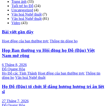
Trang ảnh
(33)
Tuổi trẻ họ Đỗ
(24)
Uncategorized
(4)
Văn hoá Nghệ thuật
(7)
Văn hoá Nghệ thuật
(81)
Video
(43)
Bài viết gần đây
Hoạt động của ban thường trực
Thông tin dòng họ
Họp Ban thường vụ Hội đồng họ Đỗ (Đậu) Việt
Nam mở rộng
6 Tháng 8, 2026
Đỗ Quang Hòa
Họ Đỗ các Tỉnh Thành
Hoạt động của ban thường trực
Thông tin
dòng họ
Văn hoá Nghệ thuật
Họ Đỗ (Đậu) tổ chức lễ dâng hương hương tri ân liệt
sĩ
27 Tháng 7, 2026
Đỗ Quang Hòa