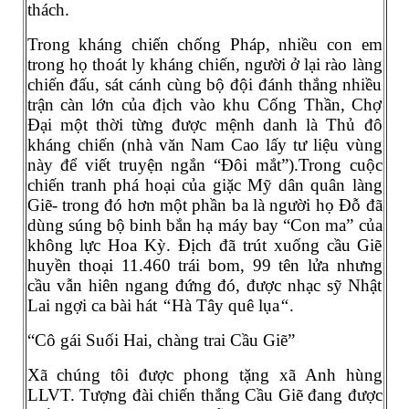
thách.
Trong kháng chiến chống Pháp, nhiều con em
trong họ thoát ly kháng chiến, người ở lại rào làng
chiến đấu, sát cánh cùng bộ đội đánh thắng nhiều
trận càn lớn của địch vào khu Cống Thần, Chợ
Đại một thời từng được mệnh danh là Thủ đô
kháng chiến (nhà văn Nam Cao lấy tư liệu vùng
này để viết truyện ngắn “Đôi mắt”).Trong cuộc
chiến tranh phá hoại của giặc Mỹ dân quân làng
Giẽ- trong đó hơn một phần ba là người họ Đỗ đã
dùng súng bộ binh bắn hạ máy bay “Con ma” của
không lực Hoa Kỳ. Địch đã trút xuống cầu Giẽ
huyền thoại 11.460 trái bom, 99 tên lửa nhưng
cầu vẫn hiên ngang đứng đó, được nhạc sỹ Nhật
Lai ngợi ca bài hát
“
Hà Tây quê lụa
“
.
“Cô gái Suối Hai, chàng trai Cầu Giẽ”
Xã chúng tôi được phong tặng xã Anh hùng
LLVT. Tượng đài chiến thắng Cầu Giẽ đang được