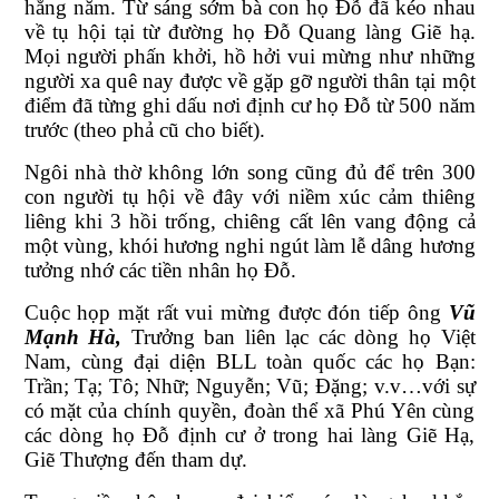
hằng năm. Từ sáng sớm bà con họ Đỗ đã kéo nhau
về tụ hội tại từ đường họ Đỗ Quang làng Giẽ hạ.
Mọi người phấn khởi, hồ hởi vui mừng như những
người xa quê nay được về gặp gỡ người thân tại một
điểm đã từng ghi dấu nơi định cư họ Đỗ từ 500 năm
trước (theo phả cũ cho biết).
Ngôi nhà thờ không lớn song cũng đủ để trên 300
con người tụ hội về đây với niềm xúc cảm thiêng
liêng khi 3 hồi trống, chiêng cất lên vang động cả
một vùng, khói hương nghi ngút làm lễ dâng hương
tưởng nhớ các tiền nhân họ Đỗ.
Cuộc họp mặt rất vui mừng được đón tiếp ông
Vũ
Mạnh Hà,
Trưởng ban liên lạc các dòng họ Việt
Nam, cùng đại diện BLL toàn quốc các họ Bạn:
Trần; Tạ; Tô; Nhữ; Nguyễn; Vũ; Đặng; v.v…với sự
có mặt của chính quyền, đoàn thể xã Phú Yên cùng
các dòng họ Đỗ định cư ở trong hai làng Giẽ Hạ,
Giẽ Thượng đến tham dự.