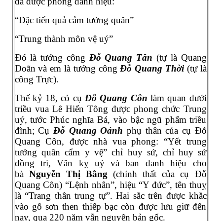
đã được phong danh hiệu:
“Đặc tiến quả cảm tướng quân”
“Trung thành môn vệ uý”
Đó là tướng công
Đỗ Quang Tân
(tự là Quang
Doãn và em là tướng công
Đỗ Quang Thời
(tự là
công Trực).
Thế kỷ 18, có cụ
Đỗ Quang Côn
làm quan dưới
triều vua Lê Hiển Tông được phong chức Trung
uý, tước Phúc nghĩa Bá, vào bậc ngũ phẩm triều
đình; Cụ
Đỗ Quang Oánh
phụ thân của cụ Đỗ
Quang Côn, được nhà vua phong: “Yết trung
tướng quân cẩm y vệ” chỉ huy sứ, chỉ huy sứ
đồng tri, Vân kỵ uý và ban danh hiệu cho
bà
Nguyễn Thị Bằng
(chính thất của cụ Đỗ
Quang Côn) “Lệnh nhân”, hiệu “Y đức”, tên thuỵ
là “Trang thân trung tự”. Hai sắc trên được khắc
vào gỗ sơn then thiếp bạc còn được lưu giữ đến
nay, qua 220 năm vẫn nguyên bản gốc.