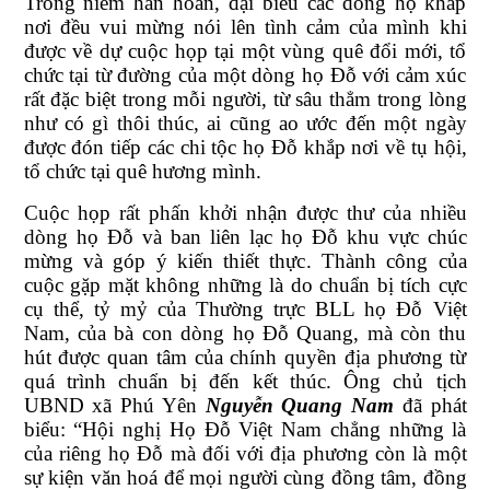
Trong niềm hân hoan, đại biểu các dòng họ khắp
nơi đều vui mừng nói lên tình cảm của mình khi
được về dự cuộc họp tại một vùng quê đổi mới, tổ
chức tại từ đường của một dòng họ Đỗ với cảm xúc
rất đặc biệt trong mỗi người, từ sâu thẳm trong lòng
như có gì thôi thúc, ai cũng ao ước đến một ngày
được đón tiếp các chi tộc họ Đỗ khắp nơi về tụ hội,
tổ chức tại quê hương mình.
Cuộc họp rất phấn khởi nhận được thư của nhiều
dòng họ Đỗ và ban liên lạc họ Đỗ khu vực chúc
mừng và góp ý kiến thiết thực. Thành công của
cuộc gặp mặt không những là do chuẩn bị tích cực
cụ thể, tỷ mỷ của Thường trực BLL họ Đỗ Việt
Nam, của bà con dòng họ Đỗ Quang, mà còn thu
hút được quan tâm của chính quyền địa phương từ
quá trình chuẩn bị đến kết thúc. Ông chủ tịch
UBND xã Phú Yên
Nguyễn Quang Nam
đã phát
biểu: “Hội nghị Họ Đỗ Việt Nam chẳng những là
của riêng họ Đỗ mà đối với địa phương còn là một
sự kiện văn hoá để mọi người cùng đồng tâm, đồng