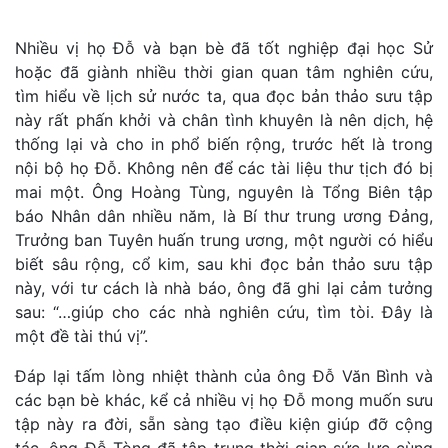
Nhiều vị họ Đỗ và bạn bè đã tốt nghiệp đại học Sử
hoặc đã giành nhiều thời gian quan tâm nghiên cứu,
tìm hiểu về lịch sử nước ta, qua đọc bản thảo sưu tập
này rất phấn khởi và chân tình khuyên là nên dịch, hệ
thống lại và cho in phổ biến rộng, trước hết là trong
nội bộ họ Đỗ. Không nên để các tài liệu thư tịch đó bị
mai một. Ông Hoàng Tùng, nguyên là Tổng Biên tập
báo Nhân dân nhiều năm, là Bí thư trung ương Đảng,
Trưởng ban Tuyên huấn trung ương, một người có hiểu
biết sâu rộng, cổ kim, sau khi đọc bản thảo sưu tập
này, với tư cách là nhà báo, ông đã ghi lại cảm tưởng
sau: “…giúp cho các nhà nghiên cứu, tìm tòi. Đây là
một đề tài thú vị”.
Đáp lại tấm lòng nhiệt thành của ông Đỗ Văn Bình và
các bạn bè khác, kể cả nhiều vị họ Đỗ mong muốn sưu
tập này ra đời, sẵn sàng tạo điều kiện giúp đỡ cộng
tác, ông Đỗ Tòng đã tập trung thời gian sức lực cùng