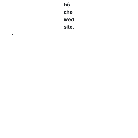
hộ
cho
wed
site
.