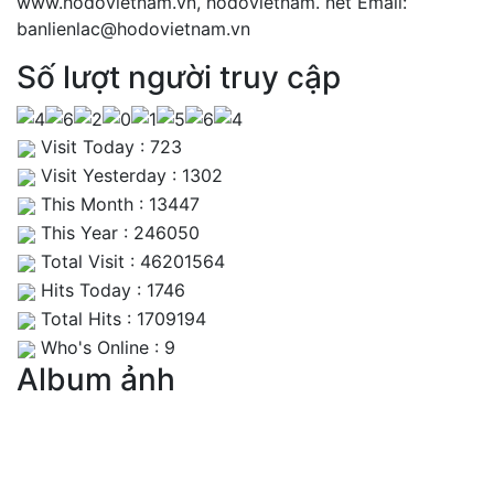
www.hodovietnam.vn, hodovietnam. net Email:
banlienlac@hodovietnam.vn
Số lượt người truy cập
Visit Today : 723
Visit Yesterday : 1302
This Month : 13447
This Year : 246050
Total Visit : 46201564
Hits Today : 1746
Total Hits : 1709194
Who's Online : 9
Album ảnh