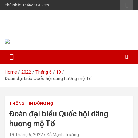
Skip
Chủ Nhật, Tháng 8 9, 2026
to
content
Họ Đỗ (Đậu) Việt Nam
The Do families of Vietnam "Kết nối dòng họ"
Home
2022
Tháng 6
19
Đoàn đại biểu Quốc hội dâng hương mộ Tổ
THÔNG TIN DÒNG HỌ
Đoàn đại biểu Quốc hội dâng
hương mộ Tổ
19 Tháng 6, 2022
Đỗ Mạnh Trường