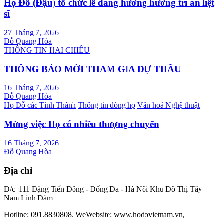
Họ Đỗ (Đậu) tổ chức lễ dâng hương hương tri ân liệt
sĩ
27 Tháng 7, 2026
Đỗ Quang Hòa
THÔNG TIN HAI CHIỀU
THÔNG BÁO MỜI THAM GIA DỰ THẦU
16 Tháng 7, 2026
Đỗ Quang Hòa
Họ Đỗ các Tỉnh Thành
Thông tin dòng họ
Văn hoá Nghệ thuật
Mừng việc Họ có nhiều thượng chuyển
16 Tháng 7, 2026
Đỗ Quang Hòa
Địa chỉ
Đ/c :111 Đặng Tiến Đông - Đống Đa - Hà Nôi Khu Đô Thị Tây
Nam Linh Đàm
Hotline: 091.8830808. WeWebsite: www.hodovietnam.vn,