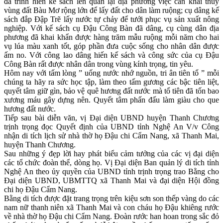
đã trình hiến kế sách lên quan lại địa phương việc cần khai thủy
vùng đất Bàu Mơ rộng lớn để lấy đất cho dân làm ruộng; cụ dâng kế
sách đắp Đập Trẽ lấy nước tự chảy để tưới phục vụ sản xuất nông
nghiệp. Với kế sách cụ Đậu Công Bàn đã dâng, cụ cùng dân địa
phương đã khai khẩn được hàng trăm mẫu ruộng mỗi năm cho hai
vụ lúa màu xanh tốt, góp phần đưa cuộc sống cho nhân dân được
ấm no. Với công lao dâng hiến kế sách và công sức của cụ Đậu
Công Bàn rất được nhân dân trong vùng kính trọng, tin yêu.
Hôm nay với tấm lòng ” uống nước nhớ nguồn, tri ân tiên tổ ” mỗi
chúng ta hãy ra sức học tập, làm theo tấm gương các bậc tiên liệt,
quyết tâm giữ gìn, bảo vệ quê hương đất nước mà tổ tiên đã tốn bao
xương máu gây dựng nên. Quyết tâm phấn đấu làm giàu cho que
hương đất nước.
Tiếp sau bài diễn văn, vị Đại diện UBND huyện Thanh Chương
trịnh trọng đọc Quyết định của UBND tỉnh Nghệ An V/v Công
nhận di tích lịch sử nhà thờ họ Đậu chi Cẩm Nang, xã Thanh Mai,
huyện Thanh Chương.
Sau những ý đẹp lời hay phát biểu cảm tưởng của các vị đại diện
các tổ chức đoàn thể, dòng họ. Vị Đại diện Ban quản lý di tích tỉnh
Nghệ An theo ủy quyền của UBND tỉnh trịnh trọng trao Bằng cho
Đại diện UBND, UBMTTQ xã Thanh Mai và đại diện Hội đồng
chi họ Đậu Cẩm Nang.
Bằng di tích được đặt trang trọng trên kiệu sơn son thếp vàng do các
nam nữ thanh niên xã Thanh Mai và con cháu họ Đậu khiêng rước
về nhà thờ họ Đậu chi Cẩm Nang. Đoàn rước han hoan trong sắc đỏ