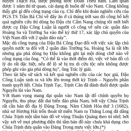
huyện Thạch Hà, được phong tước Đoan Triều nam. Làm quan
được 1 năm thì từ quan, cải dạng đi buôn để vào Nam. Cũng không
thấy ghi gì đến công trạng của cụ. Chỉ đến khi đoàn nghiên cứu của
PGS.TS Trần Bá Chí về đây ăn ở cả tháng trời sau đó công bố kết
quả nghiên cứu thì dòng họ Đậu chi Cẩm Nang chúng tôi mới biết
được cụ Đậu Công Luận là người có công vẽ nên các quần đảo
Hoàng Sa và Trường Sa vào thế kỷ thứ 17, xác lập chủ quyền của
Việt Nam đối với 2 quần đảo này”.
Mặc dù công trạng của Đậu Bá Công Đạo đối với việc xác lập chủ
quyền nước ta đối với 2 quần đảo Trường Sa, Hoàng Sa là rất lớn
nhưng gia phả dòng họ Đậu không ghi lại một dòng chữ nào về
công trạng của ông. “Có thể là vào thời điểm đó, việc vẽ bản đồ có
lý do rất đặc biệt, nếu để lộ sẽ bị tru di cửu tộc nên không được
phép ghi vào gia phả dòng họ”, ông Trác lý giải.
Theo tài liệu sử sách và kết quả nghiên cứu của các học giả, Đậu
Công Luận sinh ra và lớn lên trong thời kỳ Trịnh – Nguyễn phân
tranh quyết liệt. Chúa Trịnh Tạc, Trịnh Căn đã đánh đuổi được quân
Nguyễn lùi vào Nam.
Với tham vọng mang đại quân vào Nam lật đổ chính quyền họ
Nguyễn, thu phục đất đai biển đảo phía Nam, bởi vậy Chúa Trịnh
rất cần bản đồ địa lý Đàng Trong. Năm Chính Hòa thứ 3 (1682),
nhà sư Hương Hải trốn thoát từ miền Nam ra Thăng Long đã dâng
Chúa Trịnh một tấm bản đồ vẽ vùng Thuận Quảng theo trí nhớ, bởi
vậy xét về mọi phương diện thì tấm bản đồ này chưa khả dụng cho
Chúa Trịnh đưa quân vào Đàng Trong mưu việc lớn.(*)