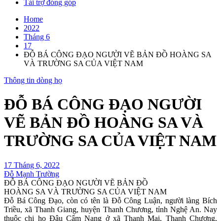
Tài trợ đóng góp
Home
2022
Tháng 6
17
ĐỖ BÁ CÔNG ĐẠO NGƯỜI VẼ BẢN ĐỒ HOÀNG SA
VÀ TRƯỜNG SA CỦA VIỆT NAM
Thông tin dòng họ
ĐỖ BÁ CÔNG ĐẠO NGƯỜI
VẼ BẢN ĐỒ HOÀNG SA VÀ
TRƯỜNG SA CỦA VIỆT NAM
17 Tháng 6, 2022
Đỗ Mạnh Trường
ĐỖ BÁ CÔNG ĐẠO NGƯỜI VẼ BẢN ĐỒ
HOÀNG SA VÀ TRƯỜNG SA CỦA VIỆT NAM
Đỗ Bá Công Đạo, còn có tên là Đỗ Công Luận, người làng Bích
Triều, xã Thanh Giang, huyện Thanh Chương, tỉnh Nghệ An. Nay
thuộc chi họ Đậu Cẩm Nang ở xã Thanh Mai, Thanh Chương,