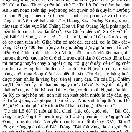
Bá Công Đạo. Thường trên bốn chữ Tứ Trí Lộ Đồ có thêm hai chữ
An Nam hoặc Toản tập. Một trong bốn quyển đó là quyển ” Đường
từ phủ Phụng Thiên đến Chiêm Thành” có phần vẽ và chú giải
bằng chữ Nôm về hai quần đảo Hoàng Sa- Trường Sa ngày nay
như sau: ở khu vực Phủ Thăng Hoa và Phủ Quảng Ngãi phía ngoài
biển hình bãi cát kéo dài từ cửa Đại Chiêm đến cửa Sa Kỳ với tên
gọi Bãi Cát Vàng, lại ghi rõ : “… hai núi, mỗi núi đều có mỏ vàng,
có cơ quan tuần sát. Giữa biển có một dải cát dài, gọi là Bãi- cát -
vàng. Dài độ 400 dăm, rộng 20 dặm, đứng dựng giữa biển. Từ cửa
biển Đại Chiêm đến biển Sa Vinh, mỗi lần có gió tây nam, thì
thương thuyền các nước đi ở phía trong trôi dạt ở đấy; gió đông bắc
thì thương thuyền chạy ở ngoài cũng trôi giạt ở đấy, đều cùng chết
đói hết cả. Hàng hoá thì đều để nơi đó. Họ Nguyễn mỗi năm vào
tháng cuối mùa đông đưa 18 chiếc thuyền đến đấy lấy hàng hoá,
được phần nhiều là vàng bạc, tiền tệ, súng đạn. Từ cửa Đại Chiêm
vượt biển đến đấy thì phải một ngày rưỡi. Từ cửa Sa Kỳ đến đấy thì
phải nửa ngày. Chỗ bãi cát dài ấy cũng có đồi mồi. Ngoài cửa biển
Sa Kỳ có một hòn núi, trên núi sản xuất phần nhiều là cây dầu, gọi
là Trường dầu, có đặt quan tuần sát….. Nho sinh trúng thức họ Đỗ
Bá, tự Đạo-phụ phủ ở Bích -triều (Thanh Giang) biên soạn.”
“Tứ chí Lộ đồ” là một tài liệu chính thức của quốc gia. ” Bãi Cát
vàng” được ông thể hiện trong bộ Lộ đồ phản ánh cương giới xứ
Đàng trong do chúa Nguyễn quản lý từ cuối thế kỷ XVI, đã mở
rộng ra vùng quần đảo ở Biển Đông. “Bãi Cát vàng” là tên gọi nôm