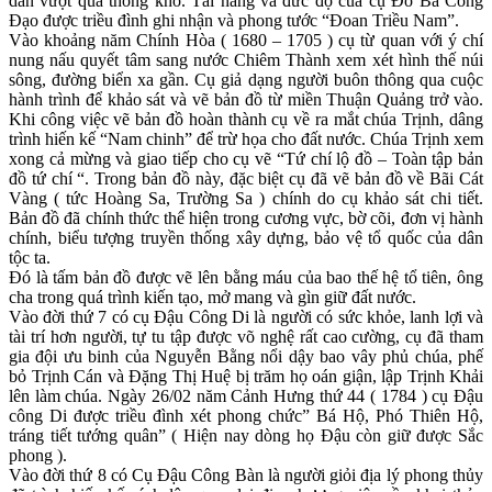
dân vượt qua thống khó. Tài năng và đức độ của cụ Đỗ Bá Công
Đạo được triều đình ghi nhận và phong tước “Đoan Triều Nam”.
Vào khoảng năm Chính Hòa ( 1680 – 1705 ) cụ từ quan với ý chí
nung nấu quyết tâm sang nước Chiêm Thành xem xét hình thế núi
sông, đường biển xa gần. Cụ giả dạng người buôn thông qua cuộc
hành trình để khảo sát và vẽ bản đồ từ miền Thuận Quảng trở vào.
Khi công việc vẽ bản đồ hoàn thành cụ về ra mắt chúa Trịnh, dâng
trình hiến kế “Nam chinh” để trừ họa cho đất nước. Chúa Trịnh xem
xong cả mừng và giao tiếp cho cụ vẽ “Tứ chí lộ đồ – Toàn tập bản
đồ tứ chí “. Trong bản đồ này, đặc biệt cụ đã vẽ bản đồ về Bãi Cát
Vàng ( tức Hoàng Sa, Trường Sa ) chính do cụ khảo sát chi tiết.
Bản đồ đã chính thức thể hiện trong cương vực, bờ cõi, đơn vị hành
chính, biểu tượng truyền thống xây dựng, bảo vệ tổ quốc của dân
tộc ta.
Đó là tấm bản đồ được vẽ lên bằng máu của bao thế hệ tổ tiên, ông
cha trong quá trình kiến tạo, mở mang và gìn giữ đất nước.
Vào đời thứ 7 có cụ Đậu Công Di là người có sức khỏe, lanh lợi và
tài trí hơn người, tự tu tập được võ nghệ rất cao cường, cụ đã tham
gia đội ưu binh của Nguyễn Bằng nổi dậy bao vây phủ chúa, phế
bỏ Trịnh Cán và Đặng Thị Huệ bị trăm họ oán giận, lập Trịnh Khải
lên làm chúa. Ngày 26/02 năm Cảnh Hưng thứ 44 ( 1784 ) cụ Đậu
công Di được triều đình xét phong chức” Bá Hộ, Phó Thiên Hộ,
tráng tiết tướng quân” ( Hiện nay dòng họ Đậu còn giữ được Sắc
phong ).
Vào đời thứ 8 có Cụ Đậu Công Bàn là người giỏi địa lý phong thủy