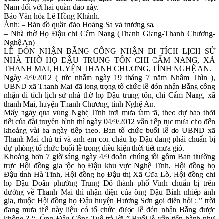
Nam đối với hai quần đảo này.
Báo Văn hóa Lê Hồng Khánh.
Ảnh: – Bản đồ quần đảo Hoàng Sa và trường sa.
– Nhà thờ Họ Đậu chi Cẩm Nang (Thanh Giang-Thanh Chương-
Nghệ An)
LỄ ĐÓN NHẬN BẰNG CÔNG NHẬN DI TÍCH LỊCH SỬ
NHÀ THỜ HỌ ĐẬU TRUNG TÔN CHI CẨM NANG, XÃ
THANH MAI, HUYỆN THANH CHƯƠNG, TỈNH NGHỆ AN.
Ngày 4/9/2012 ( tức nhằm ngày 19 tháng 7 năm Nhâm Thìn ),
UBND xã Thanh Mai đã long trọng tổ chức lễ đón nhận Bằng công
nhận di tích lịch sử nhà thờ họ Đậu trung tôn, chi Cẩm Nang, xã
thanh Mai, huyện Thanh Chương, tỉnh Nghệ An.
Mấy ngày qua vùng Nghệ Tĩnh trời mưa tầm tã, theo dự báo thời
tiết của đài truyền hình thì ngày 04/9/2012 vẫn tiếp tục mưa cho đến
khoảng vài ba ngày tiếp theo. Ban tổ chức buổi lễ do UBND xã
Thanh Mai chủ trì và anh em con cháu họ Đậu đang phải chuẩn bị
dự phòng tổ chức buổi lễ trong điều kiện thời tiết mưa gió.
Khoảng hơn 7 giờ sáng ngày 4/9 đoàn chúng tôi gồm Ban thường
trực Hội đồng gia tộc họ Đậu khu vực Nghệ Tĩnh, Hội đồng họ
Đậu tỉnh Hà Tĩnh, Hội đồng họ Đậu thị Xã Cữa Lò, Hội đồng chi
họ Đậu Doãn phường Trung Đô thành phố Vinh chuẩn bị trên
đường về Thanh Mai thì nhận điện của ông Đậu Bình nhiếp ảnh
gia, thuộc Hội đồng họ Đậu huyện Hương Sơn gọi điện hỏi : ” trời
đang mưa thế này liệu có tổ chức được lễ đón nhận Bằng được
không ? “. Ông Đậu Công Tuệ trả lời ” Buổi lễ vẫn tiến hành như