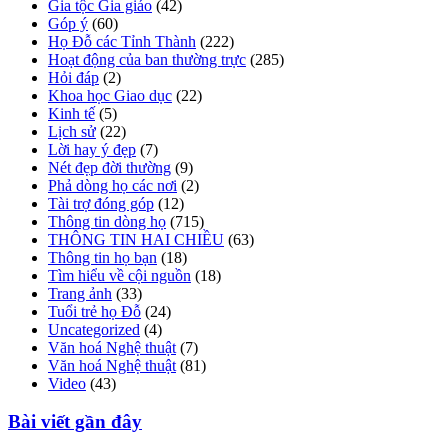
Gia tộc Gia giáo
(42)
Góp ý
(60)
Họ Đỗ các Tỉnh Thành
(222)
Hoạt động của ban thường trực
(285)
Hỏi đáp
(2)
Khoa học Giao dục
(22)
Kinh tế
(5)
Lịch sử
(22)
Lời hay ý đẹp
(7)
Nét đẹp đời thường
(9)
Phả dòng họ các nơi
(2)
Tài trợ đóng góp
(12)
Thông tin dòng họ
(715)
THÔNG TIN HAI CHIỀU
(63)
Thông tin họ bạn
(18)
Tìm hiểu về cội nguồn
(18)
Trang ảnh
(33)
Tuổi trẻ họ Đỗ
(24)
Uncategorized
(4)
Văn hoá Nghệ thuật
(7)
Văn hoá Nghệ thuật
(81)
Video
(43)
Bài viết gần đây