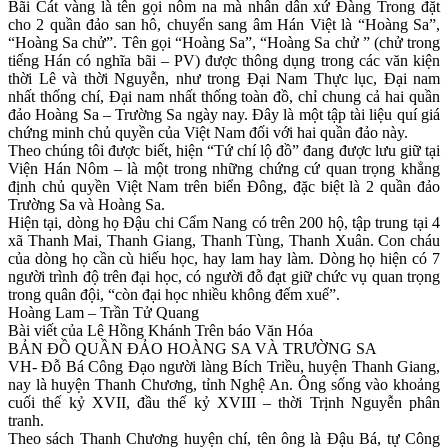
Bãi Cát vàng là tên gọi nôm na mà nhân dân xứ Đàng Trong đặt
cho 2 quần đảo san hô, chuyển sang âm Hán Việt là “Hoàng Sa”,
“Hoàng Sa chử”. Tên gọi “Hoàng Sa”, “Hoàng Sa chử ” (chử trong
tiếng Hán có nghĩa bãi – PV) được thông dụng trong các văn kiện
thời Lê và thời Nguyễn, như trong Đại Nam Thực lục, Đại nam
nhất thống chí, Đại nam nhất thống toàn đồ, chỉ chung cả hai quần
đảo Hoàng Sa – Trường Sa ngày nay. Đây là một tập tài liệu quí giá
chứng minh chủ quyền của Việt Nam đối với hai quần đảo này.
Theo chúng tôi được biết, hiện “Tứ chí lộ đồ” đang được lưu giữ tại
Viện Hán Nôm – là một trong những chứng cứ quan trọng khẳng
định chủ quyền Việt Nam trên biển Đông, đặc biệt là 2 quần đảo
Trường Sa và Hoàng Sa.
Hiện tại, dòng họ Đậu chi Cẩm Nang có trên 200 hộ, tập trung tại 4
xã Thanh Mai, Thanh Giang, Thanh Tùng, Thanh Xuân. Con cháu
của dòng họ cần cù hiếu học, hay lam hay làm. Dòng họ hiện có 7
người trình độ trên đại học, có người đỗ đạt giữ chức vụ quan trọng
trong quân đội, “còn đại học nhiều không đếm xuể”.
Hoàng Lam – Trần Tử Quang
Bài viết của Lê Hồng Khánh Trên báo Văn Hóa
BẢN ĐỒ QUẦN ĐẢO HOÀNG SA VÀ TRƯỜNG SA
VH- Đỗ Bá Công Đạo người làng Bích Triều, huyện Thanh Giang,
nay là huyện Thanh Chương, tỉnh Nghệ An. Ông sống vào khoảng
cuối thế kỷ XVII, đầu thế kỷ XVIII – thời Trịnh Nguyễn phân
tranh.
Theo sách Thanh Chương huyện chí, tên ông là Đậu Bá, tự Công