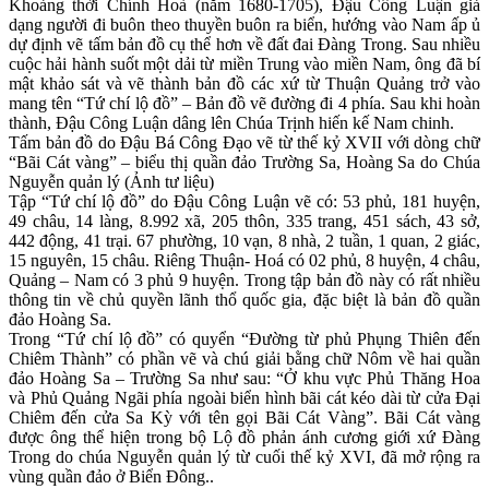
Khoảng thời Chính Hoà (năm 1680-1705), Đậu Công Luận giả
dạng người đi buôn theo thuyền buôn ra biển, hướng vào Nam ấp ủ
dự định vẽ tấm bản đồ cụ thể hơn về đất đai Đàng Trong. Sau nhiều
cuộc hải hành suốt một dải từ miền Trung vào miền Nam, ông đã bí
mật khảo sát và vẽ thành bản đồ các xứ từ Thuận Quảng trở vào
mang tên “Tứ chí lộ đồ” – Bản đồ vẽ đường đi 4 phía. Sau khi hoàn
thành, Đậu Công Luận dâng lên Chúa Trịnh hiến kế Nam chinh.
Tấm bản đồ do Đậu Bá Công Đạo vẽ từ thế kỷ XVII với dòng chữ
“Bãi Cát vàng” – biểu thị quần đảo Trường Sa, Hoàng Sa do Chúa
Nguyễn quản lý (Ảnh tư liệu)
Tập “Tứ chí lộ đồ” do Đậu Công Luận vẽ có: 53 phủ, 181 huyện,
49 châu, 14 làng, 8.992 xã, 205 thôn, 335 trang, 451 sách, 43 sở,
442 động, 41 trại. 67 phường, 10 vạn, 8 nhà, 2 tuần, 1 quan, 2 giác,
15 nguyên, 15 châu. Riêng Thuận- Hoá có 02 phủ, 8 huyện, 4 châu,
Quảng – Nam có 3 phủ 9 huyện. Trong tập bản đồ này có rất nhiều
thông tin về chủ quyền lãnh thổ quốc gia, đặc biệt là bản đồ quần
đảo Hoàng Sa.
Trong “Tứ chí lộ đồ” có quyển “Đường từ phủ Phụng Thiên đến
Chiêm Thành” có phần vẽ và chú giải bằng chữ Nôm về hai quần
đảo Hoàng Sa – Trường Sa như sau: “Ở khu vực Phủ Thăng Hoa
và Phủ Quảng Ngãi phía ngoài biển hình bãi cát kéo dài từ cửa Đại
Chiêm đến cửa Sa Kỳ với tên gọi Bãi Cát Vàng”. Bãi Cát vàng
được ông thể hiện trong bộ Lộ đồ phản ánh cương giới xứ Đàng
Trong do chúa Nguyễn quản lý từ cuối thế kỷ XVI, đã mở rộng ra
vùng quần đảo ở Biển Đông..