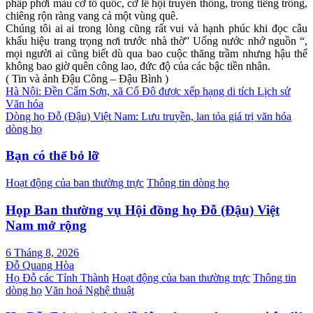
phấp phới màu cờ tổ quốc, cờ lễ hội truyền thống, trong tiếng trống,
chiêng rộn ràng vang cả một vùng quê.
Chúng tôi ai ai trong lòng cũng rất vui và hạnh phúc khi đọc câu
khẩu hiệu trang trọng nơi trước nhà thờ” Uống nước nhớ nguồn “,
mọi người ai cũng biết dù qua bao cuộc thăng trầm nhưng hậu thế
không bao giờ quên công lao, đức độ của các bậc tiền nhân.
( Tin và ảnh Đậu Công – Đậu Bình )
Điều
Hà Nội: Đền Cẩm Sơn, xã Cổ Đô được xếp hạng di tích Lịch sử
Văn hóa
hướng
Dòng họ Đỗ (Đậu) Việt Nam: Lưu truyền, lan tỏa giá trị văn hóa
bài
dòng họ
viết
Bạn có thể bỏ lỡ
Hoạt động của ban thường trực
Thông tin dòng họ
Họp Ban thường vụ Hội đồng họ Đỗ (Đậu) Việt
Nam mở rộng
6 Tháng 8, 2026
Đỗ Quang Hòa
Họ Đỗ các Tỉnh Thành
Hoạt động của ban thường trực
Thông tin
dòng họ
Văn hoá Nghệ thuật