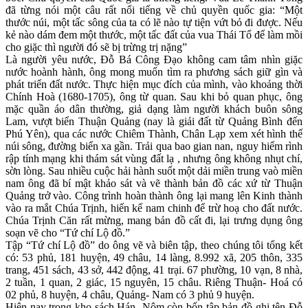
đã từng nói một câu rất nổi tiếng về chủ quyền quốc gia: “Một
thước núi, một tấc sông của ta có lẽ nào tự tiện vứt bỏ đi được. Nếu
kẻ nào dám đem một thước, một tấc đất của vua Thái Tổ để làm mồi
cho giặc thì người đó sẽ bị trừng trị nặng”
Là người yêu nước, Đỗ Bá Công Đạo không cam tâm nhìn giặc
nước hoành hành, ông mong muốn tìm ra phương sách giữ gìn và
phát triển đất nước. Thực hiện mục đích của mình, vào khoảng thời
Chính Hoà (1680-1705), ông từ quan. Sau khi bỏ quan phục, ông
mặc quần áo dân thường, giả dạng làm người khách buôn sông
Lam, vượt biển Thuận Quảng (nay là giải đất từ Quảng Bình đến
Phú Yên), qua các nước Chiêm Thành, Chân Lạp xem xét hình thế
núi sông, đường biển xa gần. Trải qua bao gian nan, nguy hiểm rình
rập tính mạng khi thám sát vùng đất lạ , nhưng ông không nhụt chí,
sờn lòng. Sau nhiều cuộc hải hành suốt một dải miền trung vaò miền
nam ông đã bí mật khảo sát và vẽ thành bản đồ các xứ từ Thuận
Quảng trở vào. Công trình hoàn thành ông lại mang lên Kinh thành
vào ra mắt Chúa Trịnh, hiến kế nam chinh để trừ hoạ cho đất nước.
Chúa Trịnh Căn rất mừng, mang bản đồ cất đi, lại trưng dụng ông
soạn vẽ cho “Tứ chí Lộ đồ.”
Tập “Tứ chí Lộ đồ” do ông vẽ và biên tập, theo chúng tôi tổng kết
có: 53 phủ, 181 huyện, 49 châu, 14 làng, 8.992 xã, 205 thôn, 335
trang, 451 sách, 43 sở, 442 động, 41 trại. 67 phường, 10 vạn, 8 nhà,
2 tuần, 1 quan, 2 giác, 15 nguyên, 15 châu. Riêng Thuận- Hoá có
02 phủ, 8 huyện, 4 châu, Quảng- Nam có 3 phủ 9 huyện.
Hiện nay trong kho sách Hán- Nôm còn bốn tập bản đồ ghi tên Đỗ