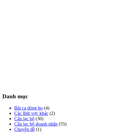
Danh mục
Bài ca dòng họ
(4)
Các lĩnh vực khác
(2)
Câu lạc bộ
(30)
Câu lạc bộ doanh nhân
(55)
Chuyên đề
(1)