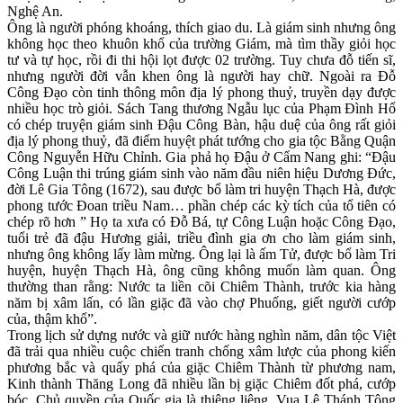
Nghệ An.
Ông là người phóng khoáng, thích giao du. Là giám sinh nhưng ông
không học theo khuôn khổ của trường Giám, mà tìm thầy giỏi học
tư và tự học, rồi đi thi hội lọt được 02 trường. Tuy chưa đỗ tiến sĩ,
nhưng người đời vẫn khen ông là người hay chữ. Ngoài ra Đỗ
Công Đạo còn tinh thông môn địa lý phong thuỷ, truyền dạy được
nhiều học trò giỏi. Sách Tang thương Ngẫu lục của Phạm Đình Hổ
có chép truyện giám sinh Đậu Công Bàn, hậu duệ của ông rất giỏi
địa lý phong thuỷ, đã điểm huyệt phát tướng cho gia tộc Bằng Quận
Công Nguyễn Hữu Chỉnh. Gia phả họ Đậu ở Cẩm Nang ghi: “Đậu
Công Luận thi trúng giám sinh vào năm đầu niên hiệu Dương Đức,
đời Lê Gia Tông (1672), sau được bổ làm tri huyện Thạch Hà, được
phong tước Đoan triều Nam… phần chép các kỳ tích của tổ tiên có
chép rõ hơn ” Họ ta xưa có Đỗ Bá, tự Công Luận hoặc Công Đạo,
tuổi trẻ đã đậu Hương giải, triều đình gia ơn cho làm giám sinh,
nhưng ông không lấy làm mừng. Ông lại là ấm Tử, được bổ làm Tri
huyện, huyện Thạch Hà, ông cũng không muốn làm quan. Ông
thường than rằng: Nước ta liền cõi Chiêm Thành, trước kia hàng
năm bị xâm lấn, có lần giặc đã vào chợ Phuống, giết người cướp
của, thậm khổ”.
Trong lịch sử dựng nước và giữ nước hàng nghìn năm, dân tộc Việt
đã trải qua nhiều cuộc chiến tranh chống xâm lược của phong kiến
phương bắc và quấy phá của giặc Chiêm Thành từ phương nam,
Kinh thành Thăng Long đã nhiều lần bị giặc Chiêm đốt phá, cướp
bóc. Chủ quyền của Quốc gia là thiêng liêng. Vua Lê Thánh Tông