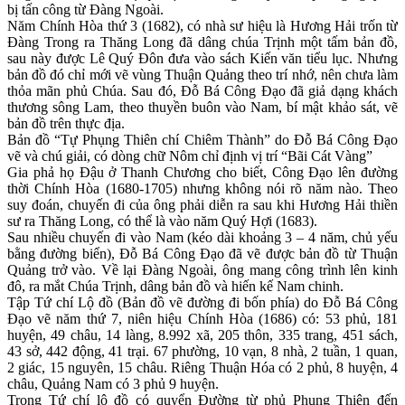
bị tấn công từ Đàng Ngoài.
Năm Chính Hòa thứ 3 (1682), có nhà sư hiệu là Hương Hải trốn từ
Đàng Trong ra Thăng Long đã dâng chúa Trịnh một tấm bản đồ,
sau này được Lê Quý Đôn đưa vào sách Kiến văn tiểu lục. Nhưng
bản đồ đó chỉ mới vẽ vùng Thuận Quảng theo trí nhớ, nên chưa làm
thỏa mãn phủ Chúa. Sau đó, Đỗ Bá Công Đạo đã giả dạng khách
thương sông Lam, theo thuyền buôn vào Nam, bí mật khảo sát, vẽ
bản đồ trên thực địa.
Bản đồ “Tự Phụng Thiên chí Chiêm Thành” do Đỗ Bá Công Đạo
vẽ và chú giải, có dòng chữ Nôm chỉ định vị trí “Bãi Cát Vàng”
Gia phả họ Đậu ở Thanh Chương cho biết, Công Đạo lên đường
thời Chính Hòa (1680-1705) nhưng không nói rõ năm nào. Theo
suy đoán, chuyến đi của ông phải diễn ra sau khi Hương Hải thiền
sư ra Thăng Long, có thể là vào năm Quý Hợi (1683).
Sau nhiều chuyến đi vào Nam (kéo dài khoảng 3 – 4 năm, chủ yếu
bằng đường biển), Đỗ Bá Công Đạo đã vẽ được bản đồ từ Thuận
Quảng trở vào. Về lại Đàng Ngoài, ông mang công trình lên kinh
đô, ra mắt Chúa Trịnh, dâng bản đồ và hiến kế Nam chinh.
Tập Tứ chí Lộ đồ (Bản đồ vẽ đường đi bốn phía) do Đỗ Bá Công
Đạo vẽ năm thứ 7, niên hiệu Chính Hòa (1686) có: 53 phủ, 181
huyện, 49 châu, 14 làng, 8.992 xã, 205 thôn, 335 trang, 451 sách,
43 sở, 442 động, 41 trại. 67 phường, 10 vạn, 8 nhà, 2 tuần, 1 quan,
2 giác, 15 nguyên, 15 châu. Riêng Thuận Hóa có 2 phủ, 8 huyện, 4
châu, Quảng Nam có 3 phủ 9 huyện.
Trong Tứ chí lộ đồ có quyển Đường từ phủ Phụng Thiên đến