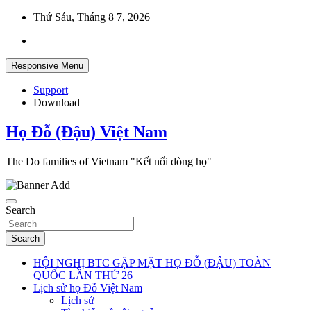
Skip
Thứ Sáu, Tháng 8 7, 2026
to
content
Responsive Menu
Support
Download
Họ Đỗ (Đậu) Việt Nam
The Do families of Vietnam "Kết nối dòng họ"
Search
Search
HỘI NGHỊ BTC GẶP MẶT HỌ ĐỖ (ĐẬU) TOÀN
QUỐC LẦN THỨ 26
Lịch sử họ Đỗ Việt Nam
Lịch sử