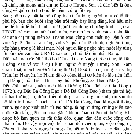
đã định, rất mong anh em họ Đậu ở Hương Sơn và đặc biệt là ông
cùng về giúp đỡ cho buổi lễ thành công tốt đẹp”.
Sáng hôm nay thật là trời cũng hiểu thấu lòng người, như có tổ tiên
phù hộ, ban cho buổi sáng bầu trời mây bay lãng đãng, khí hậu mát
mẻ để buổi lễ tiến hành lúc 9 giờ theo đúng chương trình. Tại sân
UBND xã các nam nữ thanh niên, các em học sinh, các cụ phụ lão,
các anh chị trung niên xã Thanh Mai, cùng con cháu họ Đậu ở khu
vực Nghệ Tĩnh ai ai cũng vui vẻ, quần áo tề chỉnh, nghiêm trang
xếp hàng trong lễ khai mạc. Mọi người lắng nghe như nuốt lấy từng
lời bài diễn văn của UBND xã đọc tại buổi lễ đón nhận Bằng.
Diễn văn nêu rõ: Nhà thờ họ Đậu chi Cẩm Nang thờ cụ thủy tổ Đậu
Hoàng Văn và vợ là cụ Lê thị người ở huyện Hương Sơn. Năm
Giáp Tuất, niên hiệu Đức Long thứ 6 ( 1634 ) hai cụ cùng các vị họ
Trần, họ Nguyễn, họ Phạm đã có công khai cơ kiến ấp lập nên thôn
Thị Bàng ( thôn Bích Thị – hay thôn Phuống, xã Thanh Mai).
Đến đời thứ sáu, năm niên hiệu Dương Đức, đời Lê Gia Tông (
1672 ), cụ Đậu Bá Công Đạo ( Đỗ Bá Công Đạo ) tham gia thi hội
đỗ hai trường thi, được triều đình gia ân làm giám sinh, rồi sau đó
bổ làm tri huyện Thạch Hà. Cụ Đỗ Bá Công Đạo là người thông
minh, lại được xuất thân từ lao động, là người từng chứng kiến bao
cuộc xâm lấn, giết chóc của giặc Chiêm Thành trên quê hương. Khi
được bổ làm quan cụ rất thấu đáo, quan tâm đến cuộc sống của
nhân dân. Do vậy mọi việc liên quan đến việc quan, việc công, cụ
đều xuất phát vì ý nguyện lòng dân, hết mực lo toan cho dân, giúp