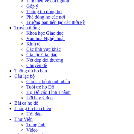
Tìm hiểu về cội nguồn
Góp ý
Thông tin dòng họ
Phả dòng họ các nơi
Trưởng ban liên lạc các thời kỳ
Truyền thống
Khoa học Giao dục
Văn hoá Nghệ thuật
Kinh tế
Các lĩnh vực khác
Gia tộc Gia giáo
Nét đẹp đời thường
Chuyên đề
Thông tin họ bạn
Câu lạc bộ
Câu lạc bộ doanh nhân
Tuổi trẻ họ Đỗ
Họ Đỗ các Tỉnh Thành
Lời hay ý đẹp
Bài ca họ đỗ
Thông tin hai chiều
Hỏi đáp
Thư Viện
Trang ảnh
Video