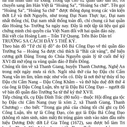
na mà nhân dân xứ Đàng Trong đặt cho 02 quần đảo san hô, rồi
chuyển sang âm Hán Việt là “Hoàng Sa”, “Hoàng Sa chữ”. Tên gọi
“Hoàng Sa”, “Hoàng Sa chữ ” được thông dụng trong các văn kiện
thời Lê và thời Nguyễn, như trong Đại Nam Thực lục, Đại nam
nhất thống chí, Đại nam nhất thống toàn đồ, chỉ chung cả hai quần
đảo Hoàng Sa- Trường Sa ngày nay. Đây là một tập tài liệu quí giá
chứng minh chủ quyền của Việt Nam đối với hai quần đảo này.
Bài viết của Hoàng Lam – Trần Tử Quang. Trên Báo Dân trí
TRƯỜNG SA CÁCH ĐÂY 5 THẾ KỶ.
Theo bản đồ “Tứ chí lộ đồ” do Đỗ Bá Công Đạo vẽ thì quần đảo
Trường Sa – Hoàng Sa được chú thích là “Bãi cát vàng”, thể hiện
cương giới Đàng Trong do Chúa Nguyễn quản lý từ cuối thế kỷ
XVI đã mở rộng ra vùng quần đảo ở Biển Đông.
Chúng tôi tìm về xã Thanh Giang, huyện Thanh Chương, Nghệ An
trong một ngày mưa rả rích. Ngôi nhà thờ của họ Đậu chi Cẩm
Nang vẫn im lìm, trầm mặc như vốn có. Đây là nơi thờ tự thủy tổ họ
Đậu chi Cẩm Nang – Đậu Công Khâm – và thờ hậu duệ đời thứ 4
của ông là Đậu Công Luận, tên tự là Đậu Bá Công Đạo – người đã
vẽ bản đồ quần đảo Trường Sa từ thế kỷ thứ XVII.
Tiếp chúng tôi, cụ Đậu Đình Trác (80 tuổi) – thuộc Hội đồng gia tộc
họ Đậu chi Cẩm Nang (nay là xóm 2, xã Thanh Giang, Thanh
Chương) – cho biết: “Trong gia phả của chúng tôi chỉ ghi cụ Đỗ
Công Luận, tên tự là Công Đạo, còn gọi là Đậu Bá Công Đạo
(không rõ năm sinh, năm mất) thi trúng giám sinh vào năm đầu niên
hiệu Dương Đức đời Lê Gia Tông (1672), sau được bổ làm Tri