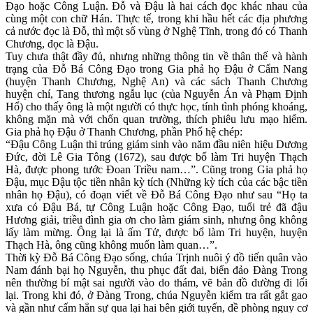
Đạo hoặc Công Luận. Đỗ và Đậu là hai cách đọc khác nhau của
cùng một con chữ Hán. Thực tế, trong khi hầu hết các địa phương
cả nước đọc là Đỗ, thì một số vùng ở Nghệ Tĩnh, trong đó có Thanh
Chương, đọc là Đậu.
Tuy chưa thật đầy đủ, nhưng những thông tin về thân thế và hành
trạng của Đỗ Bá Công Đạo trong Gia phả họ Đậu ở Cẩm Nang
(huyện Thanh Chương, Nghệ An) và các sách Thanh Chương
huyện chí, Tang thương ngẫu lục (của Nguyễn Án và Phạm Định
Hổ) cho thấy ông là một người có thực học, tính tình phóng khoáng,
không mặn mà với chốn quan trường, thích phiêu lưu mạo hiểm.
Gia phả họ Đậu ở Thanh Chương, phần Phổ hệ chép:
“Đậu Công Luận thi trúng giám sinh vào năm đầu niên hiệu Dương
Đức, đời Lê Gia Tông (1672), sau được bổ làm Tri huyện Thạch
Hà, được phong tước Đoan Triều nam…”. Cũng trong Gia phả họ
Đậu, mục Đậu tộc tiền nhân kỳ tích (Những kỳ tích của các bậc tiền
nhân họ Đậu), có đoạn viết về Đỗ Bá Công Đạo như sau “Họ ta
xưa có Đậu Bá, tự Công Luận hoặc Công Đạo, tuổi trẻ đã đậu
Hương giải, triều đình gia ơn cho làm giám sinh, nhưng ông không
lấy làm mừng. Ông lại là ấm Tử, được bổ làm Tri huyện, huyện
Thạch Hà, ông cũng không muốn làm quan…”.
Thời kỳ Đỗ Bá Công Đạo sống, chúa Trịnh nuôi ý đồ tiến quân vào
Nam đánh bại họ Nguyễn, thu phục đất đai, biển đảo Đàng Trong
nên thường bí mật sai người vào do thám, vẽ bản đồ đường đi lối
lại. Trong khi đó, ở Đàng Trong, chúa Nguyễn kiểm tra rất gắt gao
và gần như cấm hẳn sự qua lại hai bên giới tuyến, đề phòng nguy cơ