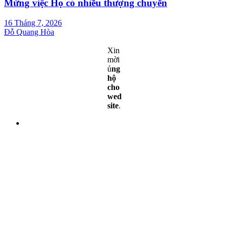
Mừng việc Họ có nhiều thượng chuyển
16 Tháng 7, 2026
Đỗ Quang Hòa
Xin
mời
ủ
ng
hộ
cho
wed
site
.