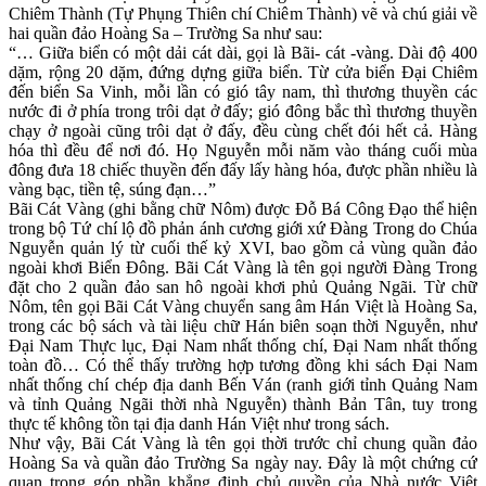
Chiêm Thành (Tự Phụng Thiên chí Chiêm Thành) vẽ và chú giải về
hai quần đảo Hoàng Sa – Trường Sa như sau:
“… Giữa biển có một dải cát dài, gọi là Bãi- cát -vàng. Dài độ 400
dặm, rộng 20 dặm, đứng dựng giữa biển. Từ cửa biển Đại Chiêm
đến biển Sa Vinh, mỗi lần có gió tây nam, thì thương thuyền các
nước đi ở phía trong trôi dạt ở đấy; gió đông bắc thì thương thuyền
chạy ở ngoài cũng trôi dạt ở đấy, đều cùng chết đói hết cả. Hàng
hóa thì đều để nơi đó. Họ Nguyễn mỗi năm vào tháng cuối mùa
đông đưa 18 chiếc thuyền đến đấy lấy hàng hóa, được phần nhiều là
vàng bạc, tiền tệ, súng đạn…”
Bãi Cát Vàng (ghi bằng chữ Nôm) được Đỗ Bá Công Đạo thể hiện
trong bộ Tứ chí lộ đồ phản ánh cương giới xứ Đàng Trong do Chúa
Nguyễn quản lý từ cuối thế kỷ XVI, bao gồm cả vùng quần đảo
ngoài khơi Biển Đông. Bãi Cát Vàng là tên gọi người Đàng Trong
đặt cho 2 quần đảo san hô ngoài khơi phủ Quảng Ngãi. Từ chữ
Nôm, tên gọi Bãi Cát Vàng chuyển sang âm Hán Việt là Hoàng Sa,
trong các bộ sách và tài liệu chữ Hán biên soạn thời Nguyễn, như
Đại Nam Thực lục, Đại Nam nhất thống chí, Đại Nam nhất thống
toàn đồ… Có thể thấy trường hợp tương đồng khi sách Đại Nam
nhất thống chí chép địa danh Bến Ván (ranh giới tỉnh Quảng Nam
và tỉnh Quảng Ngãi thời nhà Nguyễn) thành Bản Tân, tuy trong
thực tế không tồn tại địa danh Hán Việt như trong sách.
Như vậy, Bãi Cát Vàng là tên gọi thời trước chỉ chung quần đảo
Hoàng Sa và quần đảo Trường Sa ngày nay. Đây là một chứng cứ
quan trọng góp phần khẳng định chủ quyền của Nhà nước Việt