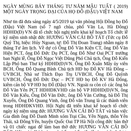
NGÀY MÙNG BẢY THÁNG TƯ NĂM MẬU TUẤT ( 2019)
MỘT NGÀY TRỌNG ĐẠI CỦA HỌ ĐỖ (ĐẬU) VIỆT NAM
Như tin đã đưa sáng ngày 4/5/2019 tại văn phòng Hội Đồng họ Đỗ
(Đậu) Việt Nam (số 7 ngõ chùa, phố Văn La, Hà Đông)
HĐHĐ(Đ) VN đã tổ chức hội nghị triển khai kế hoạch Tổ chức lễ
kỷ niệm sinh nhật đức HƯƠNG VÂN CÁI BỒ TÁT (Tức cụ Đỗ
Quý Thị, hiệu: Húy Ngoan, tự: Đỗ Thị Đoan Trang) nhằm ngày 8
tháng Tư âm lịch. Về dự có Ông Đỗ Văn Kiện CT, ông Đỗ Văn
Hiện PCT, ông Đỗ Đức Dụ PCT, ông Đỗ
Như Oai PCT trưởng
ban Nghi lễ, Ông Đỗ Ngọc Việt Dũng Phó Chủ tịch, Ông Đỗ Kiến
Lập Phó ban Thư ký HĐHĐ(Đ)VN. Ông Đỗ Xuân Mây ủy viên
BCH, Ông Đỗ Quang Bính Chủ tịch HĐ họ Đỗ KV Hà Đông –
UVBCH, Nhà sư Thích Đạo Trụ UVBCH, Ông Đỗ Quỳnh
UVBCH, Ông Đỗ Đức Dục – PCT HĐ họ Đỗ KV Hà Đông,
kiêm cán bộ VP HĐ họ Đỗ (Đậu) VN. Ngoài ra còn có các ông bà
Đỗ Văn Yên PCT HĐHĐKVHĐ cán bộ VP HĐHĐ(Đ)VN, ông
Đỗ Văn Kiểu, Ông Đỗ Văn Đức, ông Đỗ Văn Cường, bà Đỗ Thị
Xuyến, Ông Đỗ Quang Vinh, ông Đỗ văn Trung là các thành viên
trong HĐHĐKVHĐ. Hội Nghị đã triển khai kế hoạch tổ chức
ngày kỷ niệm sing đức HƯƠNG VÂN CÁI BỒ TÁT và bàn việc
Gia đình ông Đỗ Danh Minh xóm Trại Cầu, Yên Ngựa, thôn Yên
Thái, xã Đông Yên, huyện Quốc Oai TP Hà Nội công đức bàn thờ
và 01 chiếc ngai để làm ban thờ đức HƯƠNG VÂN CÁI BỒ