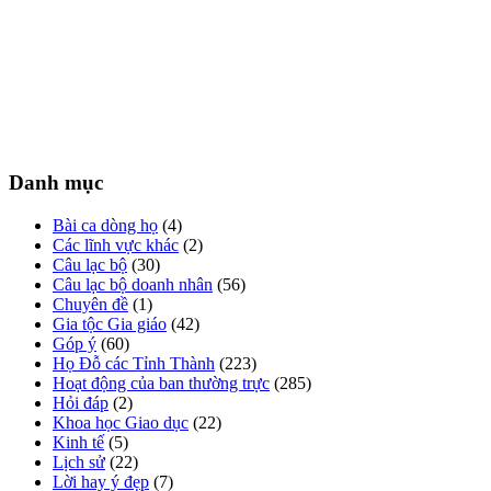
Danh mục
Bài ca dòng họ
(4)
Các lĩnh vực khác
(2)
Câu lạc bộ
(30)
Câu lạc bộ doanh nhân
(56)
Chuyên đề
(1)
Gia tộc Gia giáo
(42)
Góp ý
(60)
Họ Đỗ các Tỉnh Thành
(223)
Hoạt động của ban thường trực
(285)
Hỏi đáp
(2)
Khoa học Giao dục
(22)
Kinh tế
(5)
Lịch sử
(22)
Lời hay ý đẹp
(7)