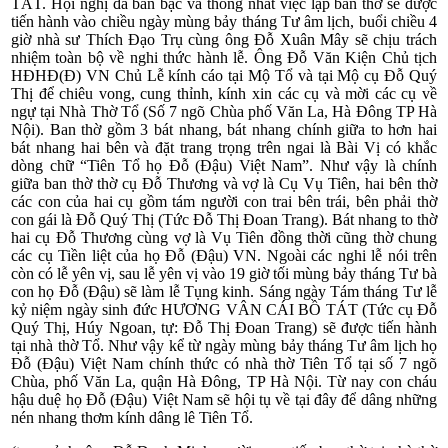
TÁT. Hội nghị đã bàn bạc và thống nhất việc lập ban thờ sẽ được
tiến hành vào chiều ngày mùng bảy tháng Tư âm lịch, buổi chiều 4
giờ nhà sư Thích Đạo Trụ cùng ông Đỗ Xuân Mây sẽ chịu trách
nhiệm toàn bộ về nghi thức hành lễ. Ông Đỗ Văn Kiện Chủ tịch
HĐHĐ(Đ) VN Chủ Lễ kính cáo tại Mộ Tổ và tại Mộ cụ Đỗ Quý
Thị để chiêu vong, cung thỉnh, kính xin các cụ và mời các cụ về
ngự tại Nhà Thờ Tổ (Số 7 ngõ Chùa phố Văn La, Hà Đông TP Hà
Nội). Ban thờ gồm 3 bát nhang, bát nhang chính giữa to hơn hai
bát nhang hai bên và đặt trang trọng trên ngai là Bài Vị có khắc
dòng chữ “Tiên Tổ họ Đỗ (Đậu) Việt Nam”. Như vậy là chính
giữa ban thờ thờ cụ Đỗ Thương và vợ là Cụ Vụ Tiên, hai bên thờ
các con của hai cụ gồm tám người con trai bên trái, bên phải thờ
con gái là Đỗ Quý Thị (Tức Đỗ Thị Đoan Trang). Bát nhang to thờ
hai cụ Đỗ Thương cùng vợ là Vụ Tiên đồng thời cũng thờ chung
các cụ Tiền liệt của họ Đỗ (Đậu) VN. Ngoài các nghi lễ nói trên
còn có lễ yên vị, sau lễ yên vị vào 19 giờ tối mùng bảy tháng Tư bà
con họ Đỗ (Đậu) sẽ làm lễ Tụng kinh. Sáng ngày Tám tháng Tư lễ
kỷ niệm ngày sinh đức HƯƠNG VÂN CÁI BỒ TÁT (Tức cụ Đỗ
Quý Thị, Húy Ngoan, tự: Đỗ Thị Đoan Trang) sẽ được tiến hành
tại nhà thờ Tổ. Như vậy kể từ ngày mùng bảy tháng Tư âm lịch họ
Đỗ (Đậu) Việt Nam chính thức có nhà thờ Tiên Tổ tại số 7 ngõ
Chùa, phố Văn La, quận Hà Đông, TP Hà Nội. Từ nay con cháu
hậu duệ họ Đỗ (Đậu) Việt Nam sẽ hội tụ về tại đây để dâng những
nén nhang thơm kính dâng lê Tiên Tổ.