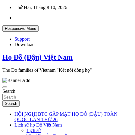
Skip
Thứ Hai, Tháng 8 10, 2026
to
content
Responsive Menu
Support
Download
Họ Đỗ (Đậu) Việt Nam
The Do families of Vietnam "Kết nối dòng họ"
Search
Search
HỘI NGHỊ BTC GẶP MẶT HỌ ĐỖ (ĐẬU) TOÀN
QUỐC LẦN THỨ 26
Lịch sử họ Đỗ Việt Nam
Lịch sử