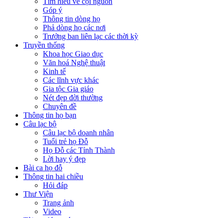
Tìm hiểu về cội nguồn
Góp ý
Thông tin dòng họ
Phả dòng họ các nơi
Trưởng ban liên lạc các thời kỳ
Truyền thống
Khoa học Giao dục
Văn hoá Nghệ thuật
Kinh tế
Các lĩnh vực khác
Gia tộc Gia giáo
Nét đẹp đời thường
Chuyên đề
Thông tin họ bạn
Câu lạc bộ
Câu lạc bộ doanh nhân
Tuổi trẻ họ Đỗ
Họ Đỗ các Tỉnh Thành
Lời hay ý đẹp
Bài ca họ đỗ
Thông tin hai chiều
Hỏi đáp
Thư Viện
Trang ảnh
Video