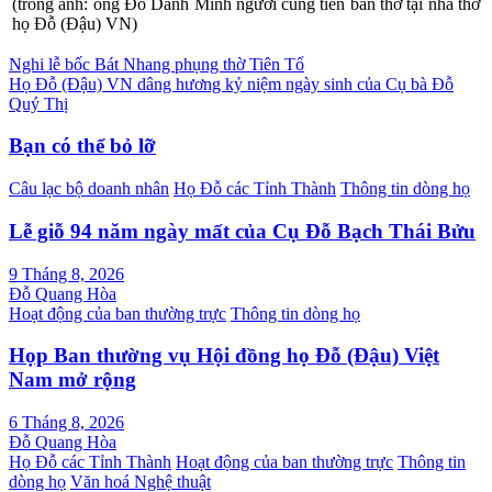
(trong ảnh: ông Đỗ Danh Minh người cung tiến ban thờ tại nhà thờ
họ Đỗ (Đậu) VN)
Điều
Nghi lễ bốc Bát Nhang phụng thờ Tiên Tổ
Họ Đỗ (Đậu) VN dâng hương kỷ niệm ngày sinh của Cụ bà Đỗ
hướng
Quý Thị
bài
Bạn có thể bỏ lỡ
viết
Câu lạc bộ doanh nhân
Họ Đỗ các Tỉnh Thành
Thông tin dòng họ
Lễ giỗ 94 năm ngày mất của Cụ Đỗ Bạch Thái Bửu
9 Tháng 8, 2026
Đỗ Quang Hòa
Hoạt động của ban thường trực
Thông tin dòng họ
Họp Ban thường vụ Hội đồng họ Đỗ (Đậu) Việt
Nam mở rộng
6 Tháng 8, 2026
Đỗ Quang Hòa
Họ Đỗ các Tỉnh Thành
Hoạt động của ban thường trực
Thông tin
dòng họ
Văn hoá Nghệ thuật