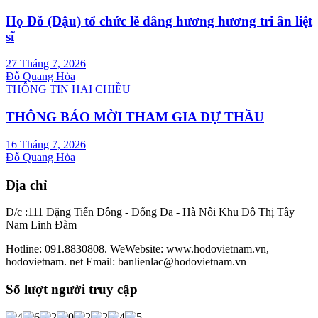
Họ Đỗ (Đậu) tổ chức lễ dâng hương hương tri ân liệt
sĩ
27 Tháng 7, 2026
Đỗ Quang Hòa
THÔNG TIN HAI CHIỀU
THÔNG BÁO MỜI THAM GIA DỰ THẦU
16 Tháng 7, 2026
Đỗ Quang Hòa
Địa chỉ
Đ/c :111 Đặng Tiến Đông - Đống Đa - Hà Nôi Khu Đô Thị Tây
Nam Linh Đàm
Hotline: 091.8830808. WeWebsite: www.hodovietnam.vn,
hodovietnam. net Email: banlienlac@hodovietnam.vn
Số lượt người truy cập