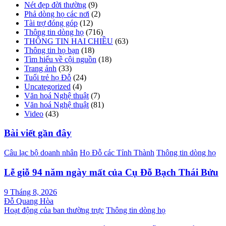
Nét đẹp đời thường
(9)
Phả dòng họ các nơi
(2)
Tài trợ đóng góp
(12)
Thông tin dòng họ
(716)
THÔNG TIN HAI CHIỀU
(63)
Thông tin họ bạn
(18)
Tìm hiểu về cội nguồn
(18)
Trang ảnh
(33)
Tuổi trẻ họ Đỗ
(24)
Uncategorized
(4)
Văn hoá Nghệ thuật
(7)
Văn hoá Nghệ thuật
(81)
Video
(43)
Bài viết gần đây
Câu lạc bộ doanh nhân
Họ Đỗ các Tỉnh Thành
Thông tin dòng họ
Lễ giỗ 94 năm ngày mất của Cụ Đỗ Bạch Thái Bửu
9 Tháng 8, 2026
Đỗ Quang Hòa
Hoạt động của ban thường trực
Thông tin dòng họ