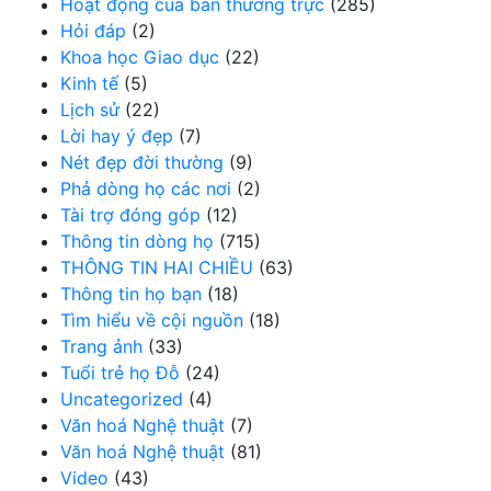
Hoạt động của ban thường trực
(285)
Hỏi đáp
(2)
Khoa học Giao dục
(22)
Kinh tế
(5)
Lịch sử
(22)
Lời hay ý đẹp
(7)
Nét đẹp đời thường
(9)
Phả dòng họ các nơi
(2)
Tài trợ đóng góp
(12)
Thông tin dòng họ
(715)
THÔNG TIN HAI CHIỀU
(63)
Thông tin họ bạn
(18)
Tìm hiểu về cội nguồn
(18)
Trang ảnh
(33)
Tuổi trẻ họ Đỗ
(24)
Uncategorized
(4)
Văn hoá Nghệ thuật
(7)
Văn hoá Nghệ thuật
(81)
Video
(43)