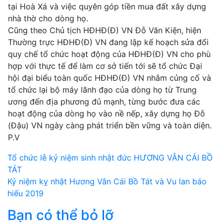
tại Hoà Xá và việc quyên góp tiền mua đất xây dựng
nhà thờ cho dòng họ.
Cũng theo Chủ tịch HĐHĐ(Đ) VN Đỗ Văn Kiện, hiện
Thường trực HĐHĐ(Đ) VN đang lập kế hoạch sửa đổi
quy chế tổ chức hoạt động của HĐHĐ(Đ) VN cho phù
hợp với thực tế để làm cơ sở tiến tới sẽ tổ chức Đại
hội đại biểu toàn quốc HĐHĐ(Đ) VN nhằm củng cố và
tổ chức lại bộ máy lãnh đạo của dòng họ từ Trung
ương đến địa phương đủ mạnh, từng bước đưa các
hoạt động của dòng họ vào nề nếp, xây dựng họ Đỗ
(Đậu) VN ngày càng phát triển bền vững và toàn diện.
P.V
Điều
Tổ chức lễ kỷ niệm sinh nhật đức HƯƠNG VÂN CÁI BỒ
TÁT
hướng
Kỷ niệm kỵ nhật Hương Vân Cái Bồ Tát và Vu lan báo
bài
hiếu 2019
Bạn có thể bỏ lỡ
viết