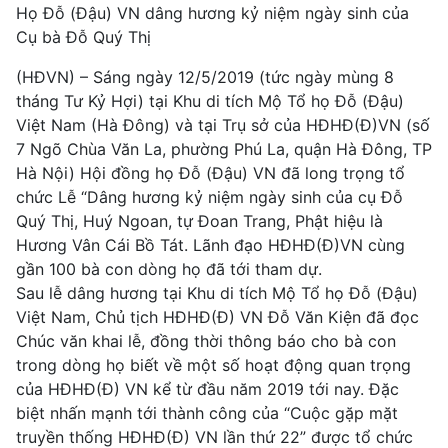
Họ Đỗ (Đậu) VN dâng hương kỷ niệm ngày sinh của
Cụ bà Đỗ Quý Thị
(HĐVN) – Sáng ngày 12/5/2019 (tức ngày mùng 8
tháng Tư Kỷ Hợi) tại Khu di tích Mộ Tổ họ Đỗ (Đậu)
Việt Nam (Hà Đông) và tại Trụ sở của HĐHĐ(Đ)VN (số
7 Ngõ Chùa Văn La, phường Phú La, quận Hà Đông, TP
Hà Nội) Hội đồng họ Đỗ (Đậu) VN đã long trọng tổ
chức Lễ “Dâng hương kỷ niệm ngày sinh của cụ Đỗ
Quý Thị, Huý Ngoan, tự Đoan Trang, Phật hiệu là
Hương Vân Cái Bồ Tát. Lãnh đạo HĐHĐ(Đ)VN cùng
gần 100 bà con dòng họ đã
tới tham dự.
Sau lễ dâng hương tại Khu di tích Mộ Tổ họ Đỗ (Đậu)
Việt Nam, Chủ tịch HĐHĐ(Đ) VN Đỗ Văn Kiện đã đọc
Chúc văn khai lễ, đồng thời thông báo cho bà con
trong dòng họ biết về một số hoạt động quan trọng
của HĐHĐ(Đ) VN kể từ đầu năm 2019 tới nay. Đặc
biệt nhấn mạnh tới thành công của “Cuộc gặp mặt
truyền thống HĐHĐ(Đ) VN lần thứ 22” được tổ chức