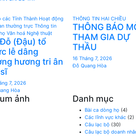
 các Tỉnh Thành
Hoạt động
THÔNG TIN HAI CHIỀU
THÔNG BÁO M
an thường trực
Thông tin
họ
Văn hoá Nghệ thuật
THAM GIA DỰ
Đỗ (Đậu) tổ
THẦU
́c lễ dâng
16 Tháng 7, 2026
ng hương tri ân
Đỗ Quang Hòa
 sĩ
áng 7, 2026
uang Hòa
bum ảnh
Danh mục
Bài ca dòng họ
(4)
Các lĩnh vực khác
(2)
Câu lạc bộ
(30)
Câu lạc bộ doanh nhâ