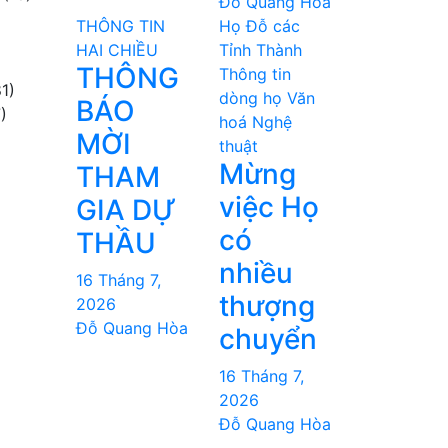
Đỗ Quang Hòa
THÔNG TIN
Họ Đỗ các
HAI CHIỀU
Tỉnh Thành
THÔNG
Thông tin
1)
dòng họ
Văn
BÁO
)
hoá Nghệ
MỜI
thuật
Mừng
THAM
việc Họ
GIA DỰ
có
THẦU
nhiều
16 Tháng 7,
thượng
2026
Đỗ Quang Hòa
chuyển
16 Tháng 7,
2026
Đỗ Quang Hòa