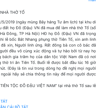
 NHÀ THỜ TỔ
/5/2019 (ngày mùng Bảy háng Tư âm lịch) tại khu di
hu đất họ Đỗ (Đậu) VN đã mua để làm nhà thờ Tổ (số
 Hà Đông, TP Hà Nội) HĐ họ Đỗ (Đậu) VN đã trọng
hi lễ bốc Bát Nhang phụng thờ Tiên Tổ, xin anh linh
đã xin, Người linh ứng.
Rất đông bà con cô bác đã
người đều vô cùng xúc động và tự hào bởi từ nay họ
g bách gia trăm họ của dân tộc Việt Nam đã có nơi
thờ tri ân Tiên Tổ. Buổi lễ được bắt đầu lúc 16 giờ
hút. (Đây là tin vui trong dòng họ đề nghị mọi người
 ngoài hãy sẻ chia thông tin này để mọi người được
Ổ TIÊN TỘC ĐỖ ĐẬU VIỆT NAM” tại nhà thờ Tổ sau lễ
 TÁT
VÂN CÁI BỒ TÁT