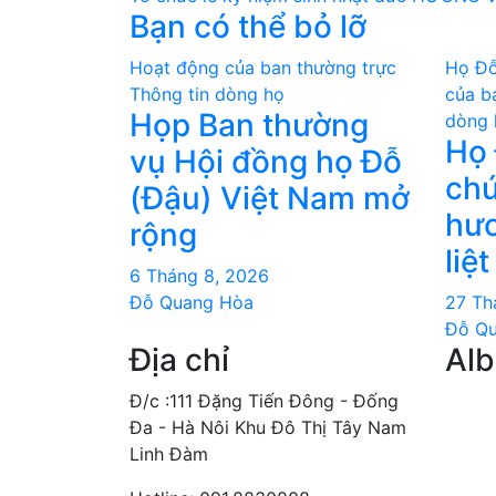
hướng
Bạn có thể bỏ lỡ
bài
Hoạt động của ban thường trực
Họ Đỗ
viết
Thông tin dòng họ
của b
Họp Ban thường
dòng 
Họ 
vụ Hội đồng họ Đỗ
chư
(Đậu) Việt Nam mở
hươ
rộng
liệt
6 Tháng 8, 2026
Đỗ Quang Hòa
27 Th
Đỗ Q
Địa chỉ
Al
Đ/c :111 Đặng Tiến Đông - Đống
Đa - Hà Nôi Khu Đô Thị Tây Nam
Linh Đàm