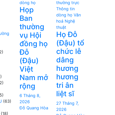
dòng họ
thường trực
Họp
Thông tin
dòng họ
Văn
Ban
hoá Nghệ
thường
thuật
Họ Đỗ
hường
vụ Hội
(Đậu) tổ
đồng họ
chức lễ
Đỗ
2)
dâng
(Đậu)
hương
Việt
hương
Nam mở
)
2)
tri ân
rộng
liệt sĩ
5)
6 Tháng 8,
U
(63)
2026
27 Tháng 7,
Đỗ Quang Hòa
2026
(18)