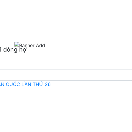
m
i dòng họ"
OÀN QUỐC LẦN THỨ 26