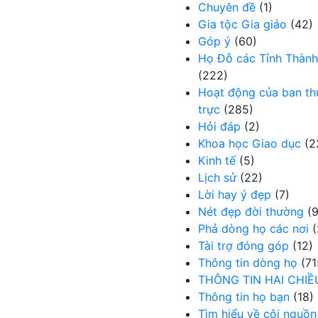
Chuyên đề
(1)
Gia tộc Gia giáo
(42)
Góp ý
(60)
Họ Đỗ các Tỉnh Thành
(222)
Hoạt động của ban t
trực
(285)
Hỏi đáp
(2)
Khoa học Giao dục
(2
Kinh tế
(5)
Lịch sử
(22)
Lời hay ý đẹp
(7)
Nét đẹp đời thường
(9
Phả dòng họ các nơi
(
Tài trợ đóng góp
(12)
Thông tin dòng họ
(71
THÔNG TIN HAI CHIỀ
Thông tin họ bạn
(18)
Tìm hiểu về cội nguồn