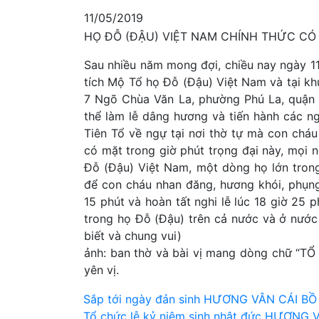
11/05/2019
HỌ ĐỖ (ĐẬU) VIỆT NAM CHÍNH THỨC CÓ
Sau nhiều năm mong đợi, chiều nay ngày 11
tích Mộ Tổ họ Đỗ (Đậu) Việt Nam và tại k
7 Ngõ Chùa Văn La, phường Phú La, quận
thể làm lễ dâng hương và tiến hành các ng
Tiên Tổ về ngự tại nơi thờ tự mà con cháu 
có mặt trong giờ phút trọng đại này, mọi 
Đỗ (Đậu) Việt Nam, một dòng họ lớn tron
để con cháu nhan đăng, hương khói, phụng 
15 phút và hoàn tất nghi lễ lúc 18 giờ 25 p
trong họ Đỗ (Đậu) trên cả nước và ở nước
biết và chung vui)
ảnh: ban thờ và bài vị mang dòng chữ “T
yên vị.
Điều
Sắp tới ngày đản sinh HƯƠNG VÂN CÁI BỒ
Tổ chức lễ kỷ niệm sinh nhật đức HƯƠNG 