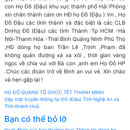
con Họ Đỗ (Đậu) khu vực thành phố Hải Phòng
xin chân thành cám ơn HĐ họ Đỗ (Đậu ) Vn , Họ
Đỗ Đậu các tỉnh thành và đặc biệt là các CLB
DnHoj Đỗ (Đậu) các tỉnh Thành :Tp HCM -Hà
Nội-Thanh Hóa -Thái Bình Quảng Ninh Phú Thọ
,HĐ dòng họ ban Trần Lê ,Trịnh ,Phạm đã
không quản đường xá xa xôi , thời gian vàng
ngọc về chia vui với Bà con ,anh em Họ Đỗ HP
.Chúc các đoàn trở về Bình an vui vẻ. Xin chào
và hẹn gặp lại !
Điều
HỌ ĐỖ QUANG TỔ CHỨC TẾT THANH MINH
Gặp mặt truyền thống họ Đỗ (Đâu) Tỉnh Nghệ An và
hướng
Tỉnh Khánh Hoà
bài
Bạn có thể bỏ lỡ
viết
Hoạt động của ban thường trực
Thông tin dòng họ