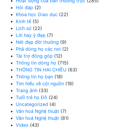
Hoạt động của ban thường trực
(285)
Hỏi đáp
(2)
Khoa học Giao dục
(22)
Kinh tế
(5)
Lịch sử
(22)
Lời hay ý đẹp
(7)
Nét đẹp đời thường
(9)
Phả dòng họ các nơi
(2)
Tài trợ đóng góp
(12)
Thông tin dòng họ
(715)
THÔNG TIN HAI CHIỀU
(63)
Thông tin họ bạn
(18)
Tìm hiểu về cội nguồn
(18)
Trang ảnh
(33)
Tuổi trẻ họ Đỗ
(24)
Uncategorized
(4)
Văn hoá Nghệ thuật
(7)
Văn hoá Nghệ thuật
(81)
Video
(43)