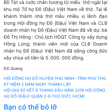
Bồ Tát và rước chân hương từ miếu thờ ngài tại
khu mộ Tổ họ Đỗ (Đậu) Việt Nam về thờ. Tại lễ
khánh thành nhà thờ mẫu nhiều vị lãnh đạo
trong
Hội đồng họ Đỗ (Đậu) Việt Nam và CLB
doanh nhân họ Đỗ (Đậu) Việt Nam đã về dự.
bà
Đỗ Thị Hông : Chủ tịch HDQT Công ty xây dựng
Hồng Long; thành viên mới của CLB Doanh
nhân họ Đỗ (Đậu) Việt Nam đã dâng công đức
xây chùa số tiền là 5. 000. 000 đồng.
Đỗ Quang
Điều
HỘI ĐỒNG HỌ ĐỖ HUYỆN PHÙ NINH- TỈNH PHÚ THỌ
KỶ NIỆM 2 NĂM NGÀY THÀNH LẬP
hướng
HỘI GHỊ SƠ KẾT 9 THÁNG ĐẦU NĂM 2016 HỘI ĐỒNG
bài
HỌ ĐỖ (ĐẬU) QUẬN 2-9-THỦ ĐỨC (HCM)
Bạn có thể bỏ lỡ
viết