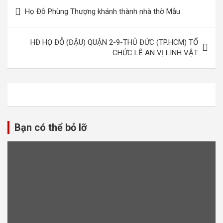
Điều
Họ Đỗ Phùng Thượng khánh thành nhà thờ Mẫu
hướng
bài
HĐ HỌ ĐỖ (ĐẬU) QUẬN 2-9-THỦ ĐỨC (TP.HCM) TỔ
viết
CHỨC LỄ AN VỊ LINH VẬT
Bạn có thể bỏ lỡ