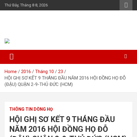
Skip
Thứ Bảy, Tháng 8 8, 2026
to
content
Họ Đỗ (Đậu) Việt Nam
The Do families of Vietnam "Kết nối dòng họ"
Home
2016
Tháng 10
23
HỘI GHỊ SƠ KẾT 9 THÁNG ĐẦU NĂM 2016 HỘI ĐỒNG HỌ ĐỖ
(ĐẬU) QUẬN 2-9-THỦ ĐỨC (HCM)
THÔNG TIN DÒNG HỌ
HỘI GHỊ SƠ KẾT 9 THÁNG ĐẦU
NĂM 2016 HỘI ĐỒNG HỌ ĐỖ