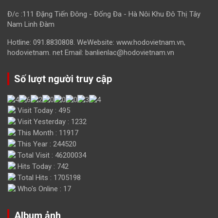
Đ/c :111 Đặng Tiến Đông - Đống Đa - Hà Nôi Khu Đô Thị Tây
Nam Linh Đàm
Hotline: 091.8830808. WeWebsite: www.hodovietnam.vn,
hodovietnam. net Email: banlienlac@hodovietnam.vn
Số lượt người truy cập
Visit Today : 495
Visit Yesterday : 1232
This Month : 11917
This Year : 244520
Total Visit : 46200034
Hits Today : 742
Total Hits : 1705198
Who's Online : 17
Album ảnh