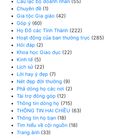
Câu lạc bộ doanh nhân
(55)
Chuyên đề
(1)
Gia tộc Gia giáo
(42)
Góp ý
(60)
Họ Đỗ các Tỉnh Thành
(222)
Hoạt động của ban thường trực
(285)
Hỏi đáp
(2)
Khoa học Giao dục
(22)
Kinh tế
(5)
Lịch sử
(22)
Lời hay ý đẹp
(7)
Nét đẹp đời thường
(9)
Phả dòng họ các nơi
(2)
Tài trợ đóng góp
(12)
Thông tin dòng họ
(715)
THÔNG TIN HAI CHIỀU
(63)
Thông tin họ bạn
(18)
Tìm hiểu về cội nguồn
(18)
Trang ảnh
(33)