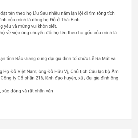
đặt tên theo họ Lìu Sau nhiều năm lặn lội đi tìm tông tích
ình của mình là dòng họ Đỗ ở Thái Bình.
g yêu và mừng vui khôn xiết.
 hộ về việc ông chuyển đổi họ tên theo họ gốc của mình là
 tỉnh Bắc Giang cùng đại gia đình tổ chức Lễ Ra Mắt và
ng Họ Đỗ Việt Nam; ông Đỗ Hữu Vị, Chủ tịch Câu lạc bộ Âm
ông ty Cổ phần 216; lãnh đạo huyện, xã ; đại gia đinh ông
, xúc động và rất nhân văn