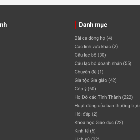
ảnh
Danh mục
Bài ca dòng họ
(4)
Các lĩnh vực khác
(2)
Câu lạc bộ
(30)
Câu lạc bộ doanh nhân
(55)
Chuyên đề
(1)
Gia tộc Gia giáo
(42)
Góp ý
(60)
Họ Đỗ các Tỉnh Thành
(222)
Hoạt động của ban thường trực
Hỏi đáp
(2)
Khoa học Giao dục
(22)
Kinh tế
(5)
Lịch sử
(22)