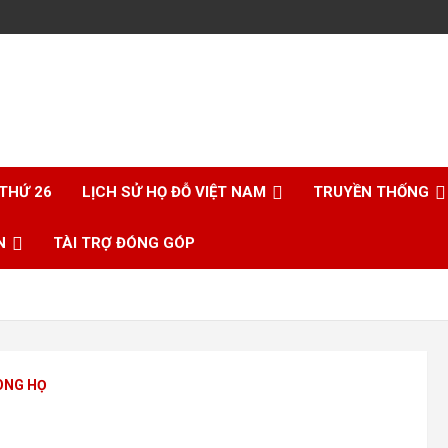
 THỨ 26
LỊCH SỬ HỌ ĐỖ VIỆT NAM
TRUYỀN THỐNG
N
TÀI TRỢ ĐÓNG GÓP
ÒNG HỌ
N