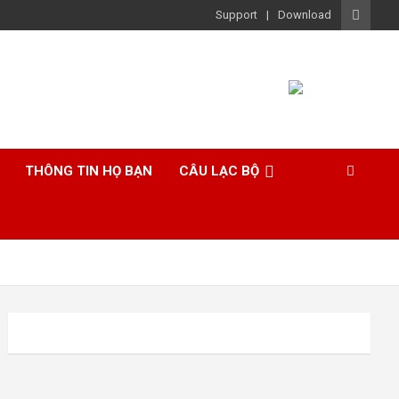
Support
Download
THÔNG TIN HỌ BẠN
CÂU LẠC BỘ