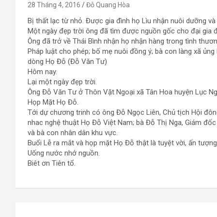
28 Tháng 4, 2016
Đỗ Quang Hòa
Bị thất lạc từ nhỏ. Được gia đình họ Lìu nhận nuôi dưỡng và 
Một ngày đẹp trời ông đã tìm được nguồn gốc cho đại gia đ
Ông đã trở về Thái Bình nhận họ nhận hàng trong tình thươn
Pháp luật cho phép; bố mẹ nuôi đồng ý; bà con làng xã ủng
dòng Họ Đỗ (Đỗ Văn Tư)
Hôm nay.
Lại một ngày đẹp trời.
Ông Đỗ Văn Tư ở Thôn Vặt Ngoại xã Tân Hoa huyện Lục Ngạn
Họp Mặt Họ Đỗ.
Tới dự chương trinh có ông Đỗ Ngọc Liên, Chủ tịch Hội đô
nhac nghệ thuật Họ Đỗ Việt Nam; bà Đỗ Thị Nga, Giám đốc C
và bà con nhân dân khu vực.
Buổi Lễ ra mắt và họp mặt Họ Đỗ thật là tuyệt vời, ấn tượng
Uống nước nhớ nguồn.
Biêt ơn Tiên tổ.
Điều