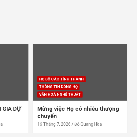
HỌ ĐỖ CÁC TỈNH THÀNH
THÔNG TIN DÒNG HỌ
VĂN HOÁ NGHỆ THUẬT
 GIA DỰ
Mừng việc Họ có nhiều thượng
chuyển
òa
16 Tháng 7, 2026
Đỗ Quang Hòa