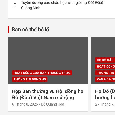
Tuyên dương các cháu học sinh giỏi họ Đỗ( Đậu)
hướng
Quảng Ninh
bài
viết
Bạn có thể bỏ lỡ
HỌ ĐỖ CÁC
HOẠT ĐỘNG
HOẠT ĐỘNG CỦA BAN THƯỜNG TRỰC
THÔNG TIN
THÔNG TIN DÒNG HỌ
VĂN HOÁ N
Họp Ban thường vụ Hội đồng họ
Họ Đỗ (Đ
Đỗ (Đậu) Việt Nam mở rộng
hương hươ
6 Tháng 8, 2026
Đỗ Quang Hòa
27 Tháng 7,