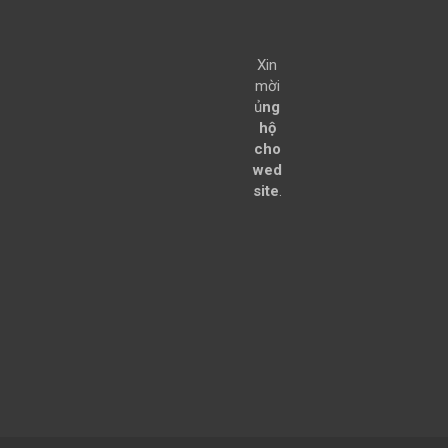
Xin
mời
ủ
ng
hộ
cho
wed
site
.