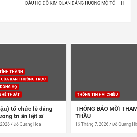
DÂU HỌ ĐỖ KIM QUAN DÂNG HƯƠNG MỘ TỔ
 TỈNH THÀNH
 CỦA BAN THƯỜNG TRỰC
 DÒNG HỌ
GHỆ THUẬT
THÔNG TIN HAI CHIỀU
ậu) tổ chức lễ dâng
THÔNG BÁO MỜI THAM
ng tri ân liệt sĩ
THẦU
 2026
Đỗ Quang Hòa
16 Tháng 7, 2026
Đỗ Quang H