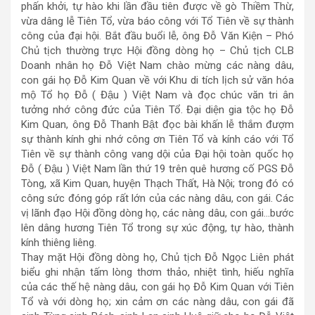
phấn khởi, tự hào khi lần đầu tiên được về gò Thiềm Thừ,
vừa dâng lễ Tiên Tổ, vừa báo công với Tổ Tiên về sự thành
công của đại hội. Bắt đầu buổi lễ, ông Đỗ Văn Kiện – Phó
Chủ tịch thường trực Hội đồng dòng họ – Chủ tịch CLB
Doanh nhân họ Đỗ Việt Nam chào mừng các nàng dâu,
con gái họ Đỗ Kim Quan về với Khu di tích lịch sử văn hóa
mộ Tổ họ Đỗ ( Đậu ) Việt Nam và đọc chúc văn tri ân
tưởng nhớ công đức của Tiên Tổ. Đại diện gia tộc họ Đỗ
Kim Quan, ông Đỗ Thanh Bật đọc bài khấn lễ thắm đượm
sự thành kính ghi nhớ công ơn Tiên Tổ và kính cáo với Tổ
Tiên về sự thành công vang dội của Đại hội toàn quốc họ
Đỗ ( Đậu ) Việt Nam lần thứ 19 trên quê hương cố PGS Đỗ
Tòng, xã Kim Quan, huyện Thạch Thất, Hà Nội; trong đó có
công sức đóng góp rất lớn của các nàng dâu, con gái. Các
vị lãnh đạo Hội đồng dòng họ, các nàng dâu, con gái…bước
lên dâng hương Tiên Tổ trong sự xúc động, tự hào, thành
kính thiêng liêng.
Thay mặt Hội đồng dòng họ, Chủ tịch Đỗ Ngọc Liên phát
biểu ghi nhận tấm lòng thơm thảo, nhiệt tình, hiếu nghĩa
của các thế hệ nàng dâu, con gái họ Đỗ Kim Quan với Tiên
Tổ và với dòng họ; xin cảm ơn các nàng dâu, con gái đã