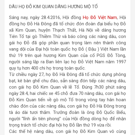
DÂU HỌ ĐỖ KIM QUAN DÂNG HƯƠNG MỘ TỔ
Sáng nay, ngày 28.4.2016, Hội đồng
Họ Đỗ Việt Nam
, Hội
đồng họ Đỗ Hà Đông đã tổ chức đón đoàn đại biểu họ Đỗ
xã Kim Quan, huyện Thạch Thất, Hà Nội về dâng hương
Tiên Tổ tại gò Thiềm Thừ và báo công các nàng dâu, con
gái họ Đỗ đã góp phần quan trọng làm nên thành công
vang dội của Đại hội toàn quốc họ Đỗ ( Đậu ) Việt Nam lần
thứ 19 trên quê hương Kim Quan của cố PGS Đỗ Tòng,
người sáng lập ra Ban liên lạc họ Đỗ Việt Nam năm 1997
quy tụ hơn 400 chi họ trong toàn quốc.
Từ chiều ngày 27, họ Đỗ Hà Đông đã tổ chức dựng phông
bạt, kê bàn ghế chu đáo, sẵn sàng đón tiếp các nàng dâu,
con gái họ Đỗ Kim Quan về lễ Tổ. Đúng 7h30 phút sáng
ngày 28.4, hai chiếc xe 45 chỗ đưa 70 nàng dâu, con gái họ
Đỗ Kim Quan tiến về gò mộ Tổ trong vòng tay hân hoan
chào đón của các nàng dâu, con gái họ Đỗ Hà Đông trong
tà áo dài tươi thắm. Trưởng đoàn là ông Đỗ Quốc Biểu,
người “lĩnh ấn tiên phong” của Hội đồng dòng họ để nhận
trọng trách tổ chức đại hội họ Đỗ lần thứ 19 vừa rồi.
Các thế hệ nàng dâu, con gái họ Đỗ Kim Quan vô cùng