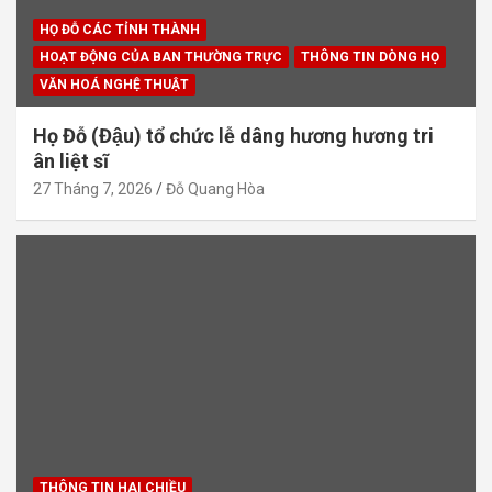
HỌ ĐỖ CÁC TỈNH THÀNH
HOẠT ĐỘNG CỦA BAN THƯỜNG TRỰC
THÔNG TIN DÒNG HỌ
VĂN HOÁ NGHỆ THUẬT
Họ Đỗ (Đậu) tổ chức lễ dâng hương hương tri
ân liệt sĩ
27 Tháng 7, 2026
Đỗ Quang Hòa
THÔNG TIN HAI CHIỀU