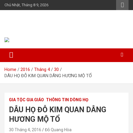
Skip
Chủ Nhật, Tháng 8 9, 2026
to
content
Họ Đỗ (Đậu) Việt Nam
The Do families of Vietnam "Kết nối dòng họ"
Home
2016
Tháng 4
30
DÂU HỌ ĐỖ KIM QUAN DÂNG HƯƠNG MỘ TỔ
GIA TỘC GIA GIÁO
THÔNG TIN DÒNG HỌ
DÂU HỌ ĐỖ KIM QUAN DÂNG
HƯƠNG MỘ TỔ
30 Tháng 4, 2016
Đỗ Quang Hòa