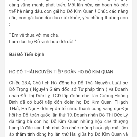
càng vững mạnh, phát triển. Một lần nữa, xin hoan hô các
thế hệ nàng dâu, con gái họ Đỗ Kim Quan ! Chúc các nàng
dâu, con gái luôn dồi dào sức khỏe, yêu chồng thương con
:
“ Em về thưa với mẹ cha,
Làm dâu họ Đỗ vinh hoa đời đời “
Bài Đỗ Tiến Định
HỌ ĐỖ THÁI NGUYÊN TIẾP ĐOÀN HỌ ĐỖ KIM QUAN
Chiều 28.4, Chủ tịch Hội đồng họ Đỗ Thái Nguyên, Luật sư
Đỗ Trọng ( Nguyên Giám đốc sở Tư pháp tỉnh ) và Doanh
nhân Đỗ Thị Đức Lý, TGĐ tập đoàn chè Tân Cương Hoàng
Bình đã có buổi tiếp đón đoàn họ Đỗ Kim Quan, THạch
THất, Hà Nội – đơn vị đã tổ chức thành công vang dội Đại
hội họ Đỗ toàn quốc lần thứ 19. Doanh nhân Đỗ Thị Đức Lý
đã tặng bà con họ Đỗ Kim Quan những hộp chè thượng
hạng là đặc sản tỉnh nhà. Xin chúc mừng buổi gặp mặt ấm
áp thắm tình dòng họ lần thứ Hai giữa họ Đỗ Kim Quan và