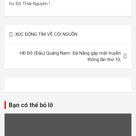
họ Đỗ THái Nguyên !
Điều
XÚC ĐỘNG TÌM VỀ CỘI NGUỒN
hướng
bài
HĐ Đỗ (Đậu) Quảng Nam- Đà Nẵng gặp mặt truyền
viết
thống lần thứ 10,
Bạn có thể bỏ lỡ