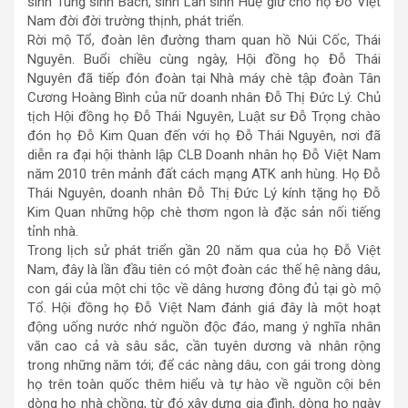
sinh Tùng sinh Bách, sinh Lan sinh Huệ giữ cho họ Đỗ Việt
Nam đời đời trường thịnh, phát triển.
Rời mộ Tổ, đoàn lên đường tham quan hồ Núi Cốc, Thái
Nguyên. Buổi chiều cùng ngày, Hội đồng họ Đỗ Thái
Nguyên đã tiếp đón đoàn tại Nhà máy chè tập đoàn Tân
Cương Hoàng Bình của nữ doanh nhân Đỗ Thị Đức Lý. Chủ
tịch Hội đồng họ Đỗ Thái Nguyên, Luật sư Đỗ Trọng chào
đón họ Đỗ Kim Quan đến với họ Đỗ Thái Nguyên, nơi đã
diễn ra đại hội thành lập CLB Doanh nhân họ Đỗ Việt Nam
năm 2010 trên mảnh đất cách mạng ATK anh hùng. Họ Đỗ
Thái Nguyên, doanh nhân Đỗ Thị Đức Lý kính tặng họ Đỗ
Kim Quan những hộp chè thơm ngon là đặc sản nối tiếng
tỉnh nhà.
Trong lịch sử phát triển gần 20 năm qua của họ Đỗ Việt
Nam, đây là lần đầu tiên có một đoàn các thế hệ nàng dâu,
con gái của một chi tộc về dâng hương đông đủ tại gò mộ
Tổ. Hội đồng họ Đỗ Việt Nam đánh giá đây là một hoạt
động uống nước nhớ nguồn độc đáo, mang ý nghĩa nhân
văn cao cả và sâu sắc, cần tuyên dương và nhân rộng
trong những năm tới; để các nàng dâu, con gái trong dòng
họ trên toàn quốc thêm hiểu và tự hào về nguồn cội bên
dòng họ nhà chồng, từ đó xây dựng gia đình, dòng họ ngày