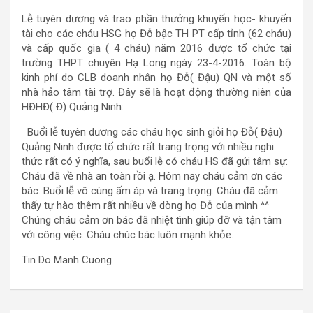
Lễ tuyên dương và trao phần thưởng khuyến học- khuyến
tài cho các cháu HSG họ Đỗ bậc TH PT cấp tỉnh (62 cháu)
và cấp quốc gia ( 4 cháu) năm 2016 được tổ chức tại
trường THPT chuyên Hạ Long ngày 23-4-2016. Toàn bộ
kinh phí do CLB doanh nhân họ Đỗ( Đậu) QN và một số
nhà hảo tâm tài trợ. Đây sẽ là hoạt động thường niên của
HĐHĐ( Đ) Quảng Ninh:
Buổi lễ tuyên dương các cháu học sinh giỏi họ Đỗ( Đậu)
Quảng Ninh được tổ chức rất trang trọng với nhiều nghi
thức rất có ý nghĩa, sau buổi lễ có cháu HS đã gửi tâm sự:
Cháu đã về nhà an toàn rồi ạ. Hôm nay cháu cảm ơn các
bác. Buổi lễ vô cùng ấm áp và trang trọng. Cháu đã cảm
thấy tự hào thêm rất nhiều về dòng họ Đỗ của mình ^^
Chúng cháu cảm ơn bác đã nhiệt tình giúp đỡ và tận tâm
với công việc. Cháu chúc bác luôn mạnh khỏe.
Tin Do Manh Cuong