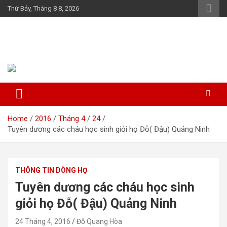
Skip
Thứ Bảy, Tháng 8 8, 2026
to
content
Họ Đỗ (Đậu) Việt Nam
The Do families of Vietnam "Kết nối dòng họ"
Home
2016
Tháng 4
24
Tuyên dương các cháu học sinh giỏi họ Đỗ( Đậu) Quảng Ninh
THÔNG TIN DÒNG HỌ
Tuyên dương các cháu học sinh
giỏi họ Đỗ( Đậu) Quảng Ninh
24 Tháng 4, 2016
Đỗ Quang Hòa