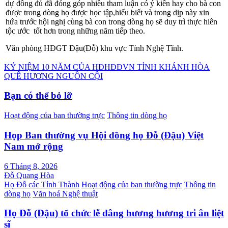
dự đông đủ đã đóng góp nhiều tham luận có ý kiến hay cho bà con
đư­ợc trong dòng họ đư­ợc học tập,hiểu biết và trong dịp này xin
hứa trước hội nghị cùng bà con trong dòng họ sẽ duy trì thực hiên
tộc ­ước tốt hơn trong những năm tiếp theo.
Văn phòng HĐGT Đậu(Đỗ) khu vực Tỉnh Nghệ Tĩnh.
Điều
KỶ NIỆM 10 NĂM CỦA HĐHĐĐVN TỈNH KHÁNH HÒA
QUÊ HƯƠNG NGUỒN CỘI
hướng
bài
Bạn có thể bỏ lỡ
viết
Hoạt động của ban thường trực
Thông tin dòng họ
Họp Ban thường vụ Hội đồng họ Đỗ (Đậu) Việt
Nam mở rộng
6 Tháng 8, 2026
Đỗ Quang Hòa
Họ Đỗ các Tỉnh Thành
Hoạt động của ban thường trực
Thông tin
dòng họ
Văn hoá Nghệ thuật
Họ Đỗ (Đậu) tổ chức lễ dâng hương hương tri ân liệt
sĩ