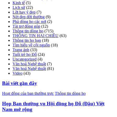
Kinh tế
(5)
Lịch sử
(22)
Lời hay ý đẹp
(7)
Nét đẹp đời thường
(9)
Phả dòng họ các nơi
(2)
Tài trợ đóng góp
(12)
Thông tin dòng họ
(715)
THÔNG TIN HAI CHIỀU
(63)
Thông tin họ bạn
(18)
Tìm hiểu về cội nguồn
(18)
Trang ảnh
(33)
Tuổi trẻ họ Đỗ
(24)
Uncategorized
(4)
Văn hoá Nghệ thuật
(7)
Văn hoá Nghệ thuật
(81)
Video
(43)
Bài viết gần đây
Hoạt động của ban thường trực
Thông tin dòng họ
Họp Ban thường vụ Hội đồng họ Đỗ (Đậu) Việt
Nam mở rộng