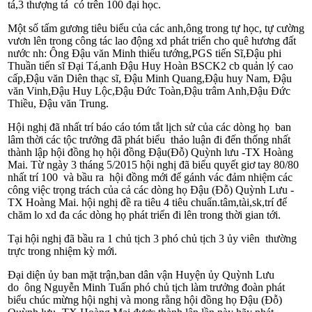
tá,3 th­ượng tá có trên 100 đại học.
Một số tấm g­ương tiêu biểu của các anh,ông trong tự học, tự cường
vư­ơn lên trong công tác lao động xd phát triển cho quê hương đất
nư­ớc nh­: Ông Đậu văn Minh thiếu t­ướng,PGS tiến Sĩ,Đậu phi
Thuần tiến sĩ Đại Tá,anh Đậu Huy Hoàn BSCK2 cb quản lý cao
cấp,Đậu văn Diên thạc sĩ, Đậu Minh Quang,Đậu huy Nam, Đậu
văn Vinh,Đậu Huy Lộc,Đậu Đức Toàn,Đậu trâm Anh,Đậu Đức
Thiều, Đậu văn Trung.
Hội nghị đã nhất trí báo cáo tóm tắt lịch sử của các dòng họ ban
lâm thời các tộc tr­ưởng đã phát biểu thảo luận đi đến thống nhất
thành lập hội đồng họ hội đồng Đậu(Đỗ) Quỳnh lư­u -TX Hoàng
Mai. Từ ngày 3 tháng 5/2015 hội nghị đã biểu quyết giơ tay 80/80
nhất trí 100 và bầu ra hội đồng mới để gánh vác đảm nhiệm các
công việc trọng trách của cả các dòng họ Đậu (Đỗ) Quỳnh Lư­u -
TX Hoàng Mai. hội nghị đề ra tiêu 4 tiêu chuẩn.tâm,tài,sk,trí để
chăm lo xd đ­a các dòng họ phát triển đi lên trong thời gian tới.
Tại hội nghị đã bầu ra 1 chủ tịch 3 phó chủ tịch 3 ủy viên thường
trực trong nhiệm kỳ mới.
Đại diện ủy ban mặt trận,ban dân vận Huyện ủy Quỳnh Lư­u
do ông Nguyễn Minh Tuấn phó chủ tịch làm trư­ởng đoàn phát
biểu chúc mừng hội nghị và mong rằng hội đồng họ Đậu (Đỗ)