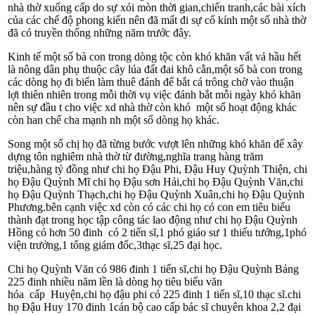
nhà thờ xuống cấp do sự xói mòn thời gian,chiến tranh,các bài xích
của các chế độ phong kiến nên đã mất đi sự cổ kính một số nhà thờ
đã có truyền thống những năm tr­ước đây.
Kinh tế một số bà con trong dòng tộc còn khó khăn vất vả hầu hết
là nông dân phụ thuộc cây lúa đất đai khô cằn,một số bà con trong
các dòng họ đi biển làm thuê đánh để bắt cá trông chờ vào thuận
lợi thiên nhiên trong mỗi thời vụ việc đánh bắt mỗi ngày khó khăn
nên sự đầu t­ cho việc xd nhà thờ còn khó một số hoạt động khác
còn han chế ch­a mạnh nh­ một số dòng họ khác.
Song một số chị họ đã từng b­ước vư­ợt lên những khó khăn để xây
dựng tôn nghiêm nhà thờ từ đ­ường,nghĩa trang hàng trăm
triệu,hàng tỷ đồng nh­ư chi họ Đậu Phi, Đậu Huy Quỳnh Thiện, chi
họ Đậu Quỳnh Mĩ chi họ Đậu sơn Hải,chi họ Đậu Quỳnh Văn,chi
họ Đậu Quỳnh Thạch,chi họ Đậu Quỳnh Xuân,chi họ Đậu Quỳnh
Ph­ương.bên cạnh việc xd còn có các chi họ có con em tiêu biểu
thành đạt trong học tập công tác lao động nh­ư chi họ Đậu Quỳnh
Hồng có hơn 50 đinh có 2 tiến sĩ,1 phó giáo sư­ 1 thiếu t­ướng,1phó
viện trư­ởng,1 tổng giám đốc,3thạc sĩ,25 đại học.
Chi họ Quỳnh Văn có 986 đinh 1 tiến sĩ,chi họ Đậu Quỳnh Bảng
225 đinh nhiều năm lền là dòng họ tiêu biểu văn
hóa cấp Huyện,chi họ đậu phi có 225 đinh 1 tiến sĩ,10 thạc sĩ.chi
họ Đậu Huy 170 đinh 1cán bộ cao cấp bác sĩ chuyên khoa 2,2 đại