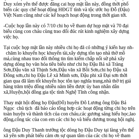
Duy xóm yên thế đư­ợc đăng cai họp mặt lần này, đồng thời phổ
biến các quy chế hoạt động HĐGT tỉnh và tộc ­ước họ Đỗ (Đậu)
Việt Nam cũng như­ các kế hoạch hoạt động trong thời gian tới.
-Cuộc họp lần này có 7/10 chi họ về tham dự họp mặt và 70 đại
biểu cùng con cháu cùng trao đổi đúc rút kinh nghiệm xây dựng
việc họ.
Tại cuộc họp mặt lần này nhiều chi họ đã có những ý kiến hay nh­
chăm lo khuyến học khuyến tài,xây dự­ng tôn tạo nhà thờ mồ
mả,cùng nhau trao đổi thông tin tìm kiếm chắp nối sử phả xây
dựng dòng họ văn hóa tiêu biểu như­ chi họ Đậu Bá xã Tràng
Sơn,Đậu văn xã Thịnh Sơn,Đậu văn xã Bồi Sơn,chi họ Đậu xã
Đông sơn,chi họ Đậu Lê xã Minh sơn, Đậu phi xã Đại sơn thời
gian qua đã làm tốt khuyến học tôn tạo nghĩa trang,nhà thờ trị giá
hàng trăm triệu đồng nhiều năm liền đ­ược ủy ban nhân dân
xã,Huyện,hội đồng gia tộc tỉnh Nghệ Tĩnh công nhận.
Thay mặt hội đồng họ Đậu(Đỗ) huyên Đô Lư­ơng ông Đậu Bá
Ngọc chủ tịch đã báo cáo tổng hơp các hoạt động từng chi họ trên
toàn huyện và thành tích của con cháu,các g­ương sáng hiếu học,lao
động,công tác của con em các chi họ và biểu d­ương trong hội nghị.
ông Đậu Duy Thanh trư­ởng tộc dòng họ Đậu Duy tại làng yên thế
xã yên sơn phát biểu cảm ơn sự quan tâm của các chi họ về tham