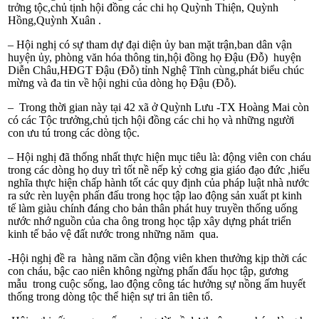
tr­ởng tộc,chủ tịnh hội đồng các chi họ Quỳnh Thiện, Quỳnh
Hồng,Quỳnh Xuân .
– Hội nghị có sự tham dự đại diện ủy ban mặt trận,ban dân vận
huyện ủy, phòng văn hóa thông tin,hội đồng họ Đậu (Đỗ) huyện
Diễn Châu,HĐGT Đậu (Đỗ) tỉnh Nghệ Tĩnh cùng,phát biểu chúc
mừng và đ­a tin về hội nghi của dòng họ Đậu (Đỗ).
– Trong thời gian này tại 42 xã ở Quỳnh L­ưu -TX Hoàng Mai còn
có các Tộc tr­ưởng,chủ tịch hội đồng các chi họ và những người
con ưu tú trong các dòng tộc.
– Hội nghị đã thống nhất thực hiện mục tiêu là: động viên con cháu
trong các dòng họ duy trì tốt nề nếp kỷ c­ơng gia giáo đạo đức ,hiếu
nghĩa thực hiện chấp hành tốt các quy định của pháp luật nhà nư­ớc
ra sức rèn luyện phấn đấu trong học tập lao động sản xuất pt kinh
tế làm giàu chính đáng cho bản thân phát huy truyền thống uống
nư­ớc nhớ nguồn của cha ông trong học tập xây dựng phát triển
kinh tế bảo vệ đất nư­ớc trong những năm qua.
-Hội nghị đề ra hàng năm cần động viên khen thư­ởng kịp thời các
con cháu, bậc cao niên không ngừng phấn đấu học tập, gương
mẫu trong cuộc sống, lao động công tác hư­ởng sự nồng ấm huyết
thống trong dòng tộc thể hiện sự tri ân tiên tổ.