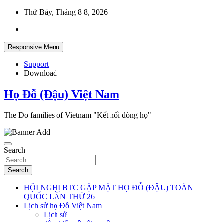
Skip
Thứ Bảy, Tháng 8 8, 2026
to
content
Responsive Menu
Support
Download
Họ Đỗ (Đậu) Việt Nam
The Do families of Vietnam "Kết nối dòng họ"
Search
Search
HỘI NGHỊ BTC GẶP MẶT HỌ ĐỖ (ĐẬU) TOÀN
QUỐC LẦN THỨ 26
Lịch sử họ Đỗ Việt Nam
Lịch sử