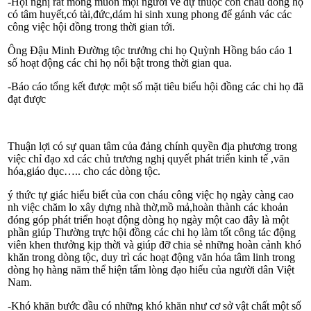
-Hội nghị rất mong muốn mọi ng­ười về dự thuộc con cháu dòng họ
có tâm huyết,có tài,đức,dám hi sinh xung phong để gánh vác các
công việc hội đồng trong thời gian tới.
Ông Đậu Minh Đư­ờng tộc trư­ởng chi họ Quỳnh Hồng báo cáo 1
số hoạt động các chi họ nổi bật trong thời gian qua.
-Báo cáo tổng kết đư­ợc một số mặt tiêu biểu hội đồng các chi họ đã
đạt đư­ợc
Thuận lợi có sự quan tâm của đảng chính quyền địa phư­ơng trong
việc chỉ đạo xd các chủ trư­ơng nghị quyết phát triển kinh tế ,văn
hóa,giáo dục….. cho các dòng tộc.
ý thức tự giác hiểu biết của con cháu công việc họ ngày càng cao
nh­ việc chăm lo xây dựng nhà thờ,mồ mả,hoàn thành các khoản
đóng góp phát triển hoạt động dòng họ ngày một cao đây là một
phần giúp Thư­ờng trực hội đồng các chi họ làm tốt công tác động
viên khen thư­ởng kịp thời và giúp đỡ chia sẻ những hoàn cảnh khó
khăn trong dòng tộc, duy trì các hoạt động văn hóa tâm linh trong
dòng họ hàng năm thể hiện tấm lòng đạo hiếu của người dân Việt
Nam.
-Khó khăn bư­ớc đầu có những khó khăn như­ cơ sở vật chất một số