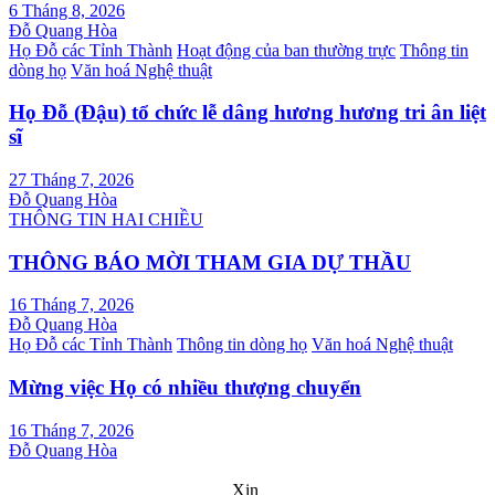
6 Tháng 8, 2026
Đỗ Quang Hòa
Họ Đỗ các Tỉnh Thành
Hoạt động của ban thường trực
Thông tin
dòng họ
Văn hoá Nghệ thuật
Họ Đỗ (Đậu) tổ chức lễ dâng hương hương tri ân liệt
sĩ
27 Tháng 7, 2026
Đỗ Quang Hòa
THÔNG TIN HAI CHIỀU
THÔNG BÁO MỜI THAM GIA DỰ THẦU
16 Tháng 7, 2026
Đỗ Quang Hòa
Họ Đỗ các Tỉnh Thành
Thông tin dòng họ
Văn hoá Nghệ thuật
Mừng việc Họ có nhiều thượng chuyển
16 Tháng 7, 2026
Đỗ Quang Hòa
Xin