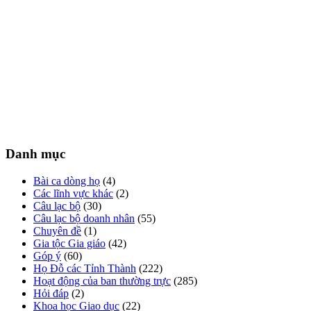
Danh mục
Bài ca dòng họ
(4)
Các lĩnh vực khác
(2)
Câu lạc bộ
(30)
Câu lạc bộ doanh nhân
(55)
Chuyên đề
(1)
Gia tộc Gia giáo
(42)
Góp ý
(60)
Họ Đỗ các Tỉnh Thành
(222)
Hoạt động của ban thường trực
(285)
Hỏi đáp
(2)
Khoa học Giao dục
(22)