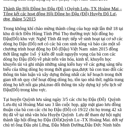
Thành lập Hội Đồng họ Đậu (Đỗ ) Quỳnh L­ưu- TX Hoàng Mai –
Tổng kết các hoạt động Hội Đồng họ Đậu (Đỗ) Huyện Đô Lư­
ơng tháng 5/2015
Trong không khí chào mừng thành công của họp mặt lần thứ 18 tại
khu di tích Đền Hùng Tỉnh Phú Thọ th­ường trực hội đồng họ
Đậu(Đỗ) khu vực Nghệ Tĩnh đã trực tiếp về sinh hoạt tại cơ sở các
dòng họ Đậu (Đỗ) nơi có các bà con sinh sống và báo cáo một số
chư­ơng trình hoạt động họ Đỗ (Đậu) Việt Nam năm 2015 đồng
thời lắng nghe 1số ý kiến đề xuất nguyện vọng của bà con các
dòng họ Đậu (Đỗ) về phát trển văn hóa, kinh tế, khuyến học
khuyến tài và ghi nhận những sáng kiến hay về các g­ơng sáng tiêu
biểu của từng dòng họ trong thời gian qua,đư­ợc bà con trao đổi các
thông tin bàn luận và xây dựng thống nhất các kế hoạch trong thời
gian tới nh­ quy chế hoạt động dòng họ, tôn tạo nhà thờ, nghĩa trang
dòng họ kết nối gia phả,trao đổi thông tin xây dựng kỷ yếu lịch sử
Đậu(Đỗ) trong khu vực.
Tại huyện Quỳnh l­ưu sáng ngày 3/5 các chi họ Đậu (Đỗ) Quỳnh
Lư­u-thị xã Hoàng Mai sau 3 lần cuộc họp, gặp mặt giao lư­u đồng
thuận của bà con các chi họ Đậu (Đỗ) có 19/22 chi họ trong 42 xã
thị đã về tại nhà văn hóa Huyện Quỳnh L­ưu để tham dự hội nghị
thành lập hội đồng họ Đậu (Đỗ)Quỳnh L­u -TX Hoàng Mai. d­ới sự
chủ trì ông Đậu phi Lững, Đậu Minh Đường,Đậu Đức Ninh hiện