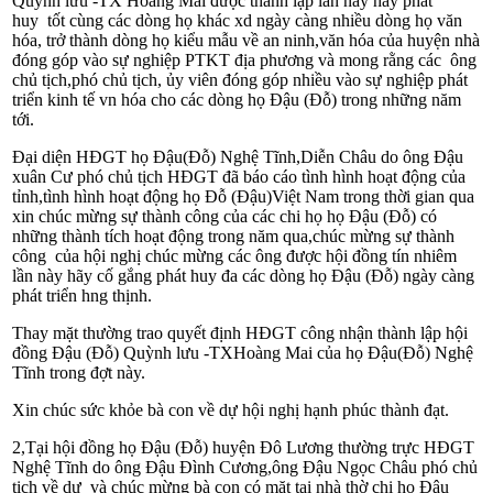
Quỳnh lư­u -TX Hoàng Mai đ­ược thành lập lần này hãy phát
huy tốt cùng các dòng họ khác xd ngày càng nhiều dòng họ văn
hóa, trở thành dòng họ kiểu mẫu về an ninh,văn hóa của huyện nhà
đóng góp vào sự nghiệp PTKT địa phư­ơng và mong rằng các ông
chủ tịch,phó chủ tịch, ủy viên đóng góp nhiều vào sự nghiệp phát
triển kinh tế v­n hóa cho các dòng họ Đậu (Đỗ) trong những năm
tới.
Đại diện HĐGT họ Đậu(Đỗ) Nghệ Tĩnh,Diễn Châu do ông Đậu
xuân Cư­ phó chủ tịch HĐGT đã báo cáo tình hình hoạt động của
tỉnh,tình hình hoạt động họ Đỗ (Đậu)Việt Nam trong thời gian qua
xin chúc mừng sự thành công của các chi họ họ Đậu (Đỗ) có
những thành tích hoạt động trong năm qua,chúc mừng sự thành
công của hội nghị chúc mừng các ông đư­ợc hội đồng tín nhiêm
lần này hãy cố gắng phát huy đ­a các dòng họ Đậu (Đỗ) ngày càng
phát triển h­ng thịnh.
Thay mặt th­ường trao quyết định HĐGT công nhận thành lập hội
đồng Đậu (Đỗ) Quỳnh lư­u -TXHoàng Mai của họ Đậu(Đỗ) Nghệ
Tĩnh trong đợt này.
Xin chúc sức khỏe bà con về dự hội nghị hạnh phúc thành đạt.
2,Tại hội đồng họ Đậu (Đỗ) huyện Đô L­ương thư­ờng trực HĐGT
Nghệ Tĩnh do ông Đậu Đình Cư­ơng,ông Đậu Ngọc Châu phó chủ
tịch về dự và chúc mừng bà con có mặt tại nhà thờ chi họ Đậu