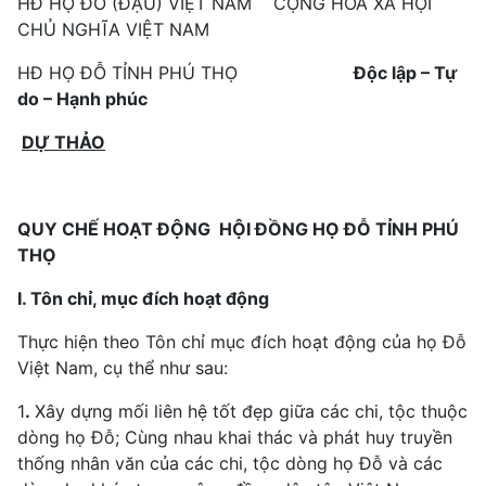
HĐ HỌ ĐỖ (ĐẬU) VIỆT NAM CỘNG HOÀ XÃ HỘI
CHỦ NGHĨA VIỆT NAM
HĐ HỌ ĐỖ TỈNH PHÚ THỌ
Độc lập – Tự
do – Hạnh phúc
DỰ THẢO
QUY CHẾ HOẠT ĐỘNG
HỘI ĐỒNG HỌ ĐỖ TỈNH PHÚ
THỌ
I. Tôn chỉ, mục đích hoạt động
Thực hiện theo Tôn chỉ mục đích hoạt động của họ Đỗ
Việt Nam, cụ thể như sau:
1
.
Xây dựng mối liên hệ tốt đẹp giữa các chi, tộc thuộc
dòng họ Đỗ; Cùng nhau khai thác và phát huy truyền
thống nhân văn của các chi, tộc dòng họ Đỗ và các