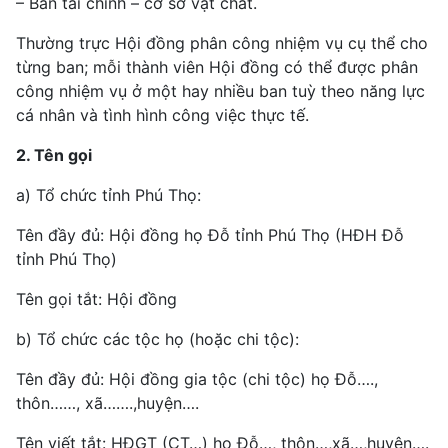
– Ban tài chính – cơ sở vật chất.
Thường trực Hội đồng phân công nhiệm vụ cụ thể cho
từng ban; mỗi thành viên Hội đồng có thể được phân
công nhiệm vụ ở một hay nhiều ban tuỳ theo năng lực
cá nhân và tình hình công việc thực tế.
2. Tên gọi
a) Tổ chức tỉnh Phú Thọ:
Tên đầy đủ: Hội đồng họ Đỗ tỉnh Phú Thọ (HĐH Đỗ
tỉnh Phú Thọ)
Tên gọi tắt: Hội đồng
b) Tổ chức các tộc họ (hoặc chi tộc):
Tên đầy đủ: Hội đồng gia tộc (chi tộc) họ Đỗ….,
thôn……, xã…….,huyện….
Tên viết tắt: HĐGT (CT…) họ Đỗ…, thôn…,xã…,huyện….