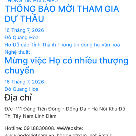
THÔNG TIN HAI CHIỀU
THÔNG BÁO MỜI THAM GIA
DỰ THẦU
16 Tháng 7, 2026
Đỗ Quang Hòa
Họ Đỗ các Tỉnh Thành
Thông tin dòng họ
Văn hoá
Nghệ thuật
Mừng việc Họ có nhiều thượng
chuyển
16 Tháng 7, 2026
Đỗ Quang Hòa
Địa chỉ
Đ/c :111 Đặng Tiến Đông - Đống Đa - Hà Nôi Khu Đô
Thị Tây Nam Linh Đàm
Hotline: 091.8830808. WeWebsite:
www.hodovietnam.vn, hodovietnam. net Email: