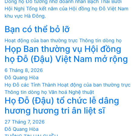
Điều
Dòng họ Đỗ tưởng nhớ doanh nhân Bạch Thái Bưởi
Hội Nghị Tổng kết năm của Hội đồng họ Đỗ Việt Nam
hướng
khu vực Hà Đông.
bài
Bạn có thể bỏ lỡ
viết
Hoạt động của ban thường trực
Thông tin dòng họ
Họp Ban thường vụ Hội đồng
họ Đỗ (Đậu) Việt Nam mở rộng
6 Tháng 8, 2026
Đỗ Quang Hòa
Họ Đỗ các Tỉnh Thành
Hoạt động của ban thường trực
Thông tin dòng họ
Văn hoá Nghệ thuật
Họ Đỗ (Đậu) tổ chức lễ dâng
hương hương tri ân liệt sĩ
27 Tháng 7, 2026
Đỗ Quang Hòa