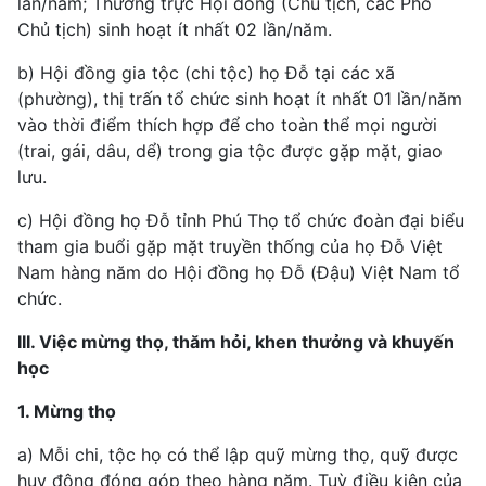
lần/năm; Thường trực Hội đồng (Chủ tịch, các Phó
Chủ tịch) sinh hoạt ít nhất 02 lần/năm.
b) Hội đồng gia tộc (chi tộc) họ Đỗ tại các xã
(phường), thị trấn tổ chức sinh hoạt ít nhất 01 lần/năm
vào thời điểm thích hợp để cho toàn thể mọi người
(trai, gái, dâu, dể) trong gia tộc được gặp mặt, giao
lưu.
c) Hội đồng họ Đỗ tỉnh Phú Thọ tổ chức đoàn đại biểu
tham gia buổi gặp mặt truyền thống của họ Đỗ Việt
Nam hàng năm do Hội đồng họ Đỗ (Đậu) Việt Nam tổ
chức.
III. Việc mừng thọ, thăm hỏi, khen thưởng và khuyến
học
1. Mừng thọ
a) Mỗi chi, tộc họ có thể lập quỹ mừng thọ, quỹ được
huy động đóng góp theo hàng năm. Tuỳ điều kiện của