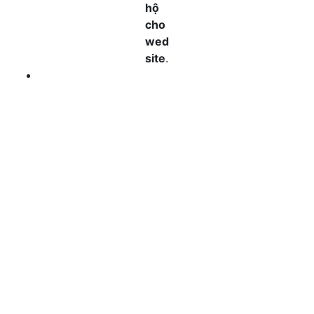
hộ
cho
wed
site
.